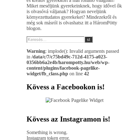
és kreatív gyerekkort a mai rohanó világban?
Miket meséljünk gyerekeinknek, hogy idővel ők
is olvasóvá váljanak? Hogyan neveljünk
környezettudatos gyerekeket? Mindezekről és
még sok másról is olvashatsz itt a HáromPötty
blogon.
Warning
: implode(): Invalid arguments passed
in
/data/c/7/c75bd49c-712d-4175-a023-
0356bb6a2e4b/harompotty.hu/web/wp-
content/plugins/facebook-pagelike-
widget/fb_class.php
on line
42
Kövess a Facebookon is!
Kövess az Instagramon is!
Something is wrong.
Instagram token error.