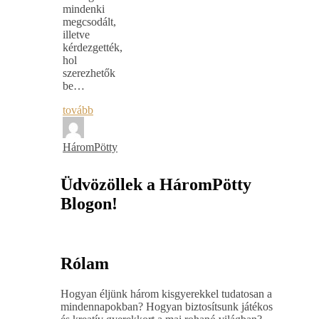
mindenki
megcsodált,
illetve
kérdezgették,
hol
szerezhetők
be…
tovább
HáromPötty
Üdvözöllek a HáromPötty
Blogon!
Rólam
Hogyan éljünk három kisgyerekkel tudatosan a
mindennapokban? Hogyan biztosítsunk játékos