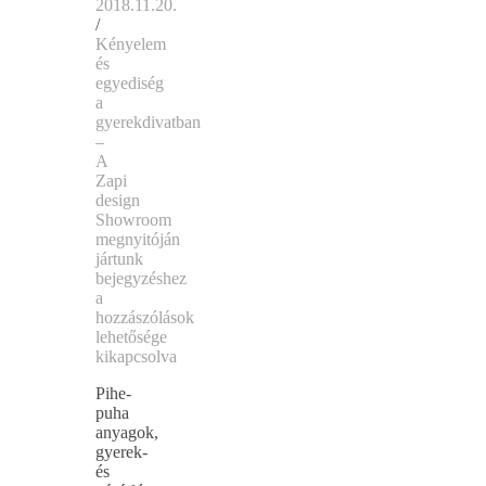
2018.11.20.
/
Kényelem
és
egyediség
a
gyerekdivatban
–
A
Zapi
design
Showroom
megnyitóján
jártunk
bejegyzéshez
a
hozzászólások
lehetősége
kikapcsolva
Pihe-
puha
anyagok,
gyerek-
és