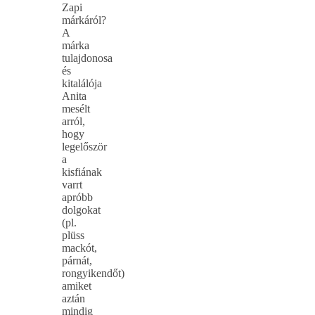
Zapi
márkáról?
A
márka
tulajdonosa
és
kitalálója
Anita
mesélt
arról,
hogy
legelőször
a
kisfiának
varrt
apróbb
dolgokat
(pl.
plüss
mackót,
párnát,
rongyikendőt)
amiket
aztán
mindig