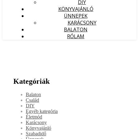
DIY
KÖNYVAJÁNLÓ
ÜNNEPEK
KARÁCSONY
BALATON
RÓLAM
Kategóriák
Balaton
Család
DIY
Egyéb kategória
Életmód
Karácsony
Könyvajánló
Szabadidő