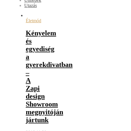
Ünnepek
Utazás
Életmód
Kényelem
és
egyediség
a
gyerekdivatban
–
A
Zapi
design
Showroom
megnyitóján
jártunk