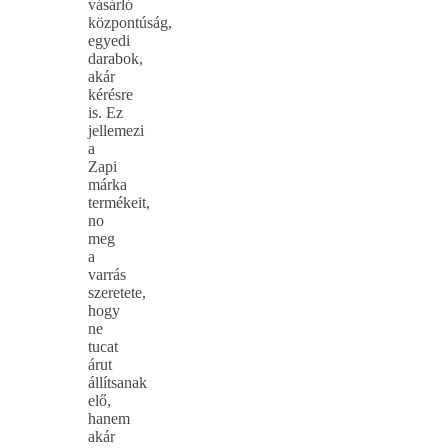
vásárló
központúság,
egyedi
darabok,
akár
kérésre
is. Ez
jellemezi
a
Zapi
márka
termékeit,
no
meg
a
varrás
szeretete,
hogy
ne
tucat
árut
állítsanak
elő,
hanem
akár