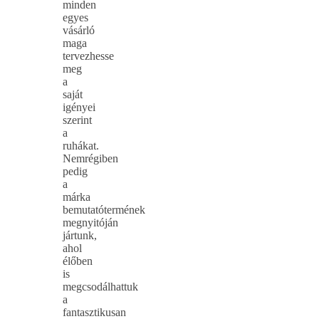
minden
egyes
vásárló
maga
tervezhesse
meg
a
saját
igényei
szerint
a
ruhákat.
Nemrégiben
pedig
a
márka
bemutatótermének
megnyitóján
jártunk,
ahol
élőben
is
megcsodálhattuk
a
fantasztikusan