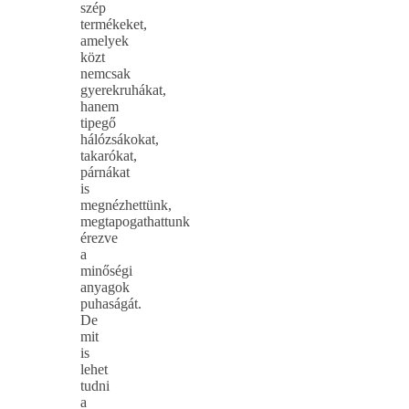
szép
termékeket,
amelyek
közt
nemcsak
gyerekruhákat,
hanem
tipegő
hálózsákokat,
takarókat,
párnákat
is
megnézhettünk,
megtapogathattunk
érezve
a
minőségi
anyagok
puhaságát.
De
mit
is
lehet
tudni
a