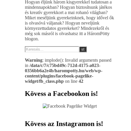
Hogyan éljünk három kisgyerekkel tudatosan a
mindennapokban? Hogyan biztosítsunk játékos
és kreatív gyerekkort a mai rohanó világban?
Miket meséljünk gyerekeinknek, hogy idővel ők
is olvasóvá váljanak? Hogyan neveljünk
környezettudatos gyerekeket? Mindezekről és
még sok másról is olvashatsz itt a HáromPötty
blogon.
Warning
: implode(): Invalid arguments passed
in
/data/c/7/c75bd49c-712d-4175-a023-
0356bb6a2e4b/harompotty.hu/web/wp-
content/plugins/facebook-pagelike-
widget/fb_class.php
on line
42
Kövess a Facebookon is!
Kövess az Instagramon is!