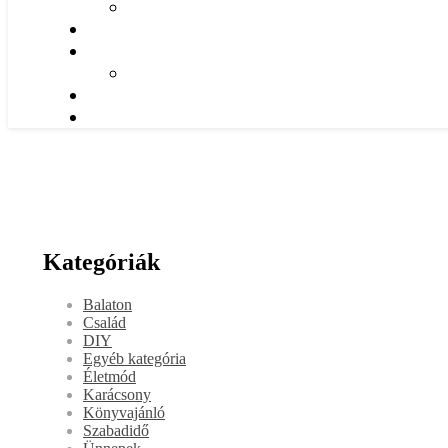
Kategóriák
Balaton
Család
DIY
Egyéb kategória
Életmód
Karácsony
Könyvajánló
Szabadidő