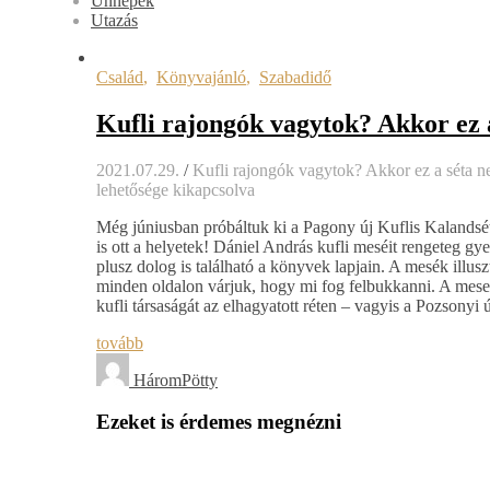
Ünnepek
Utazás
Család
,
Könyvajánló
,
Szabadidő
Kufli rajongók vagytok? Akkor ez 
2021.07.29.
/
Kufli rajongók vagytok? Akkor ez a séta n
lehetősége kikapcsolva
Még júniusban próbáltuk ki a Pagony új Kuflis Kalandsétá
is ott a helyetek! Dániel András kufli meséit rengeteg gye
plusz dolog is található a könyvek lapjain. A mesék illus
minden oldalon várjuk, hogy mi fog felbukkanni. A mesek
kufli társaságát az elhagyatott réten – vagyis a Pozsonyi 
tovább
HáromPötty
Ezeket is érdemes megnézni