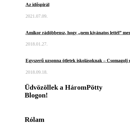
Az időspirál
2021.07.09.
Amikor rádöbbensz, hogy „nem kívánatos lettél” mer
2018.01.27.
Egyszerű uzsonna ötletek iskolásoknak – Csomagolj 
2018.09.18.
Üdvözöllek a HáromPötty
Blogon!
Rólam