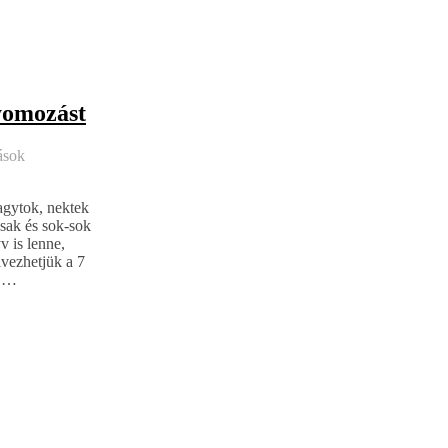
nyomozást
ások
agytok, nektek
ósak és sok-sok
v is lenne,
lvezhetjük a 7
n,…