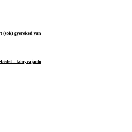
t (sok) gyereked van
ebédet – könyvajánló