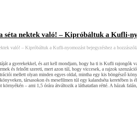
a séta nektek való! – Kipróbáltuk a Kufli-
ektek való! – Kipróbáltuk a Kufli-nyomozást bejegyzéshez
a hozzászól
ját a gyerekekkel, és azt kell mondjam, hogy ha ti is Kufli rajongók v
rmek és felnőtt szereti, mert azon túl, hogy viccesek, a rajzok szenzáci
ztrációi mellett olyan minden egyes oldal, mintha egy kis böngésző köny
önyveken, társasokon és mesefilmen túl egy kalandséta keretében is é
út környékén – ami 1,5 órára átváltozik a láthatatlan rétté. A házak falá