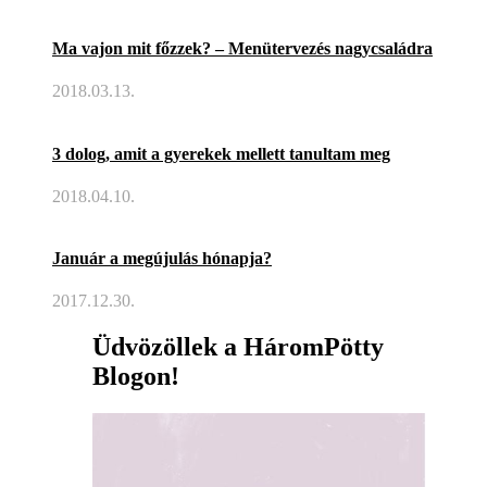
Ma vajon mit főzzek? – Menütervezés nagycsaládra
2018.03.13.
3 dolog, amit a gyerekek mellett tanultam meg
2018.04.10.
Január a megújulás hónapja?
2017.12.30.
Üdvözöllek a HáromPötty
Blogon!