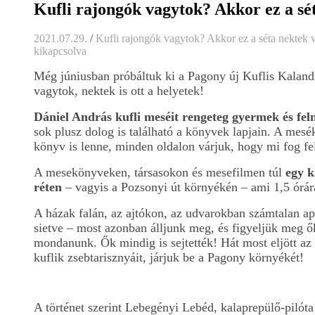
Kufli rajongók vagytok? Akkor ez a sé
2021.07.29.
/
Kufli rajongók vagytok? Akkor ez a séta nektek 
kikapcsolva
Még júniusban próbáltuk ki a Pagony új Kuflis Kalands
vagytok, nektek is ott a helyetek!
Dániel András kufli meséit rengeteg gyermek és feln
sok plusz dolog is található a könyvek lapjain. A mesé
könyv is lenne, minden oldalon várjuk, hogy mi fog fe
A mesekönyveken, társasokon és mesefilmen túl
egy k
réten
– vagyis a Pozsonyi út környékén – ami 1,5 órára 
A házak falán, az ajtókon, az udvarokban számtalan ap
sietve – most azonban álljunk meg, és figyeljük meg ő
mondanunk. Ők mindig is sejtették! Hát most eljött az 
kuflik zsebtarisznyáit, járjuk be a Pagony környékét!
A történet szerint Lebegényi Lebéd, kalaprepülő-pilóta e