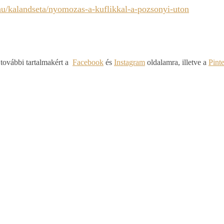
u/kalandseta/nyomozas-a-kuflikkal-a-pozsonyi-uton
 további tartalmakért a
Facebook
és
Instagram
oldalamra, illetve a
Pint