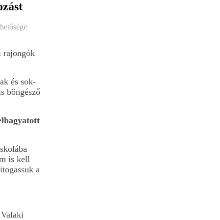
ozást
ehetősége
i rajongók
sak és sok-
kis böngésző
elhagyatott
iskolába
m is kell
itogassuk a
 Valaki