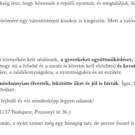
ség lesz, hogy kövessük a repülő nyomait, és megtaláljuk, k
örömére egy várostörténeti kisokos is kiegészíti. Mert a valós
t környékén kell sétálnunk,
a gyerekeket együttműködésre,
 hogy mi a feladat és a mesét is követni kell eközben)
és krea
kre, a találékonyságukra, a nyitottságukra és az eszükre.
mindannyian élvezték, lekötötte őket és jól is bírták
. Igaz,
dvüket.
n fejfedő és víz mindenképp legyen nálatok!
(1137 Budapest, Pozsonyi út 36.)
után, a nyári szünet még egy hónapig tart, de persze ősszel is