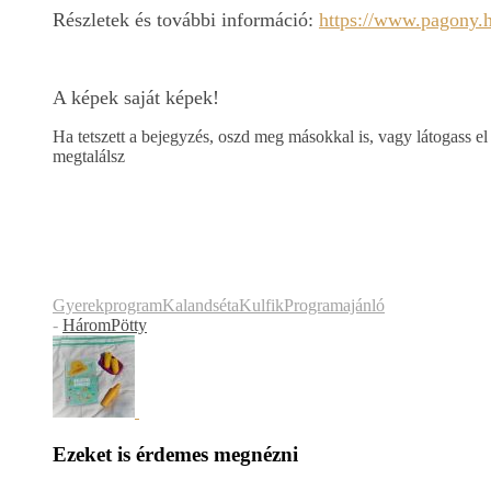
Részletek és további információ:
https://www.pagony.h
A képek saját képek!
Ha tetszett a bejegyzés, oszd meg másokkal is, vagy látogass el
megtalálsz
Gyerekprogram
Kalandséta
Kulfik
Programajánló
-
HáromPötty
Ezeket is érdemes megnézni