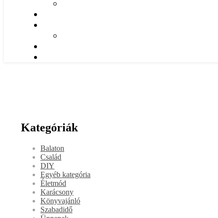
Kategóriák
Balaton
Család
DIY
Egyéb kategória
Életmód
Karácsony
Könyvajánló
Szabadidő