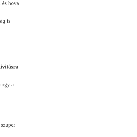
i és hova
ág is
tivitásra
 hogy a
 szuper