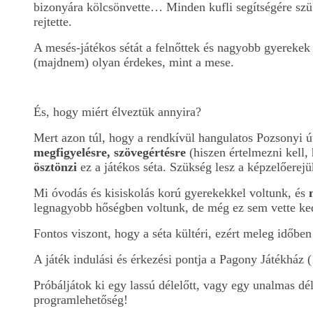
bizonyára kölcsönvette… Minden kufli segítségére szük
rejtette.
A mesés-játékos sétát a felnőttek és nagyobb gyerekek 
(majdnem) olyan érdekes, mint a mese.
És, hogy miért élveztük annyira?
Mert azon túl, hogy a rendkívül hangulatos Pozsonyi ú
megfigyelésre, szövegértésre
(hiszen értelmezni kell,
ösztönzi
ez a játékos séta. Szükség lesz a képzelőerejü
Mi óvodás és kisiskolás korú gyerekekkel voltunk, és
legnagyobb hőségben voltunk, de még ez sem vette ke
Fontos viszont, hogy a séta kültéri, ezért meleg időbe
A játék indulási és érkezési pontja a Pagony Játékház 
Próbáljátok ki egy lassú délelőtt, vagy egy unalmas dél
programlehetőség!