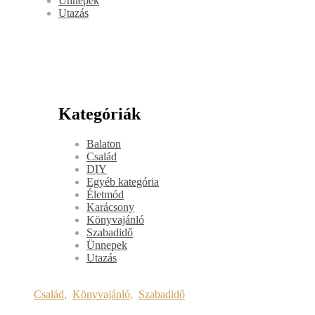
Ünnepek
Utazás
Kategóriák
Balaton
Család
DIY
Egyéb kategória
Életmód
Karácsony
Könyvajánló
Szabadidő
Ünnepek
Utazás
Család
,
Könyvajánló
,
Szabadidő