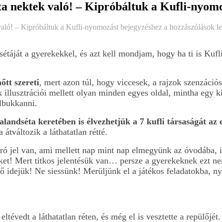
ta nektek való! – Kipróbáltuk a Kufli-nyom
való! – Kipróbáltuk a Kufli-nyomozást bejegyzéshez
a hozzászólások l
étáját a gyerekekkel, és azt kell mondjam, hogy ha ti is Kufl
őtt szereti
, mert azon túl, hogy viccesek, a rajzok szenzáció
k illusztrációi mellett olyan minden egyes oldal, mintha egy 
lbukkanni.
alandséta keretében is élvezhetjük a 7 kufli társaságát az 
átváltozik a láthatatlan rétté.
ró jel van, ami mellett nap mint nap elmegyünk az óvodába, 
ket! Mert titkos jelentésük van… persze a gyerekeknek ezt ne
ő idejük! Ne siessünk! Merüljünk el a játékos feladatokba, ny
ltévedt a láthatatlan réten, és még el is vesztette a repülőjét.