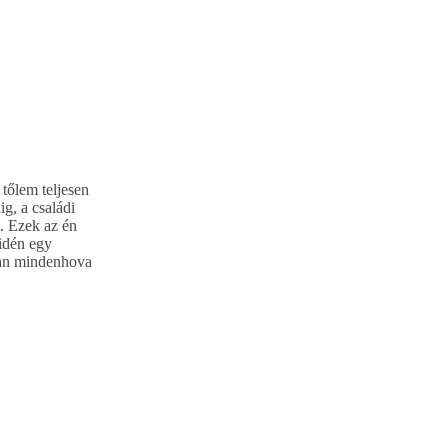
tőlem teljesen
g, a családi
t. Ezek az én
 idén egy
ában mindenhova