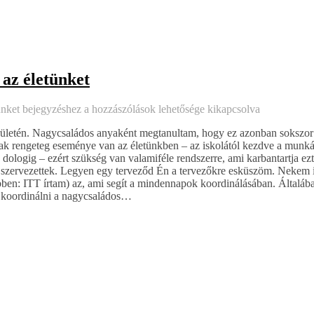
 az életünket
ünket bejegyzéshez
a hozzászólások lehetősége kikapcsolva
ületén. Nagycsaládos anyaként megtanultam, hogy ez azonban sokszor 
 rengeteg eseménye van az életünkben – az iskolától kezdve a munkái
lió dologig – ezért szükség van valamiféle rendszerre, ami karbantartja ez
 és szervezettek. Legyen egy terveződ Én a tervezőkre esküszöm. Nekem
vebben: ITT írtam) az, ami segít a mindennapok koordinálásában. Által
 koordinálni a nagycsaládos…