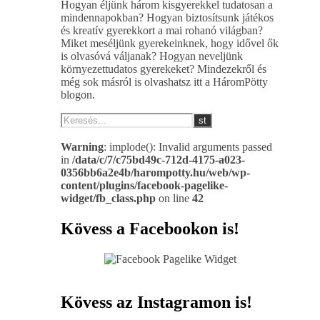
Hogyan éljünk három kisgyerekkel tudatosan a
mindennapokban? Hogyan biztosítsunk játékos
és kreatív gyerekkort a mai rohanó világban?
Miket meséljünk gyerekeinknek, hogy idővel ők
is olvasóvá váljanak? Hogyan neveljünk
környezettudatos gyerekeket? Mindezekről és
még sok másról is olvashatsz itt a HáromPötty
blogon.
Warning
: implode(): Invalid arguments passed
in
/data/c/7/c75bd49c-712d-4175-a023-
0356bb6a2e4b/harompotty.hu/web/wp-
content/plugins/facebook-pagelike-
widget/fb_class.php
on line
42
Kövess a Facebookon is!
Kövess az Instagramon is!