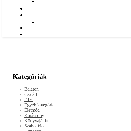
Kategóriák
Balaton
Család
DIY
Egyéb kategória
Életmód
Karácsony
Könyvajánló
Szabadidő