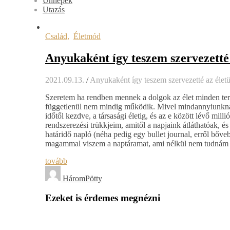
Ünnepek
Utazás
Család
,
Életmód
Anyukaként így teszem szervezetté
2021.09.13.
/
Anyukaként így teszem szervezetté az élet
Szeretem ha rendben mennek a dolgok az élet minden ter
függetlenül nem mindig működik. Mivel mindannyiunknak
időtől kezdve, a társasági életig, és az e között lévő mil
rendszerezési trükkjeim, amitől a napjaink átláthatóak,
határidő napló (néha pedig egy bullet journal, erről bő
magammal viszem a naptáramat, ami nélkül nem tudnám
tovább
HáromPötty
Ezeket is érdemes megnézni