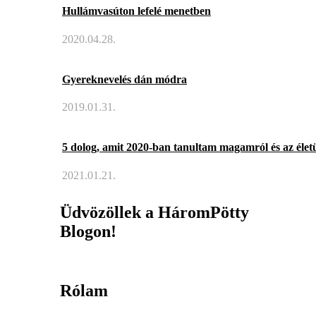
Hullámvasúton lefelé menetben
2020.04.28.
Gyereknevelés dán módra
2019.01.31.
5 dolog, amit 2020-ban tanultam magamról és az élet
2021.01.21.
Üdvözöllek a HáromPötty
Blogon!
Rólam