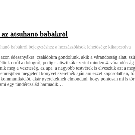
k az átsuhanó babákról
uhanó babákról bejegyzéshez
a hozzászólások lehetősége kikapcsolva
n azon édesanyákra, családokra gondolunk, akik a várandosság alatt, sz
lünk erről a dologról, pedig statisztikák szerint minden 4. várandósság 
nik meg a veszteség, az apa, a nagyobb testvérek is elveszítik azt a meg
nemrégiben megjelent könyvet szeretnék ajánlani ezzel kapcsolatban, fő
 a kommunikációt, akár gyerekeknek elmondani, hogy pontosan mi is tört
, ami egy tündércsalád harmadik…