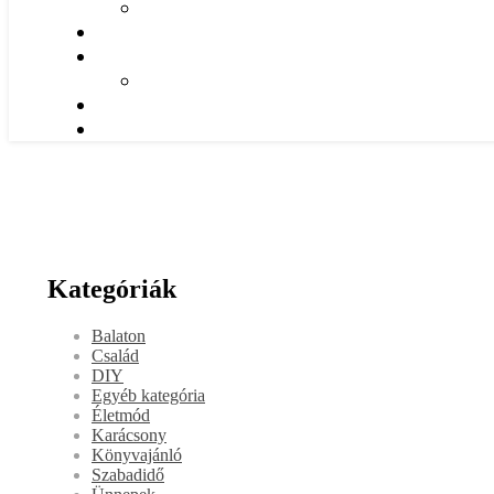
Kategóriák
Balaton
Család
DIY
Egyéb kategória
Életmód
Karácsony
Könyvajánló
Szabadidő