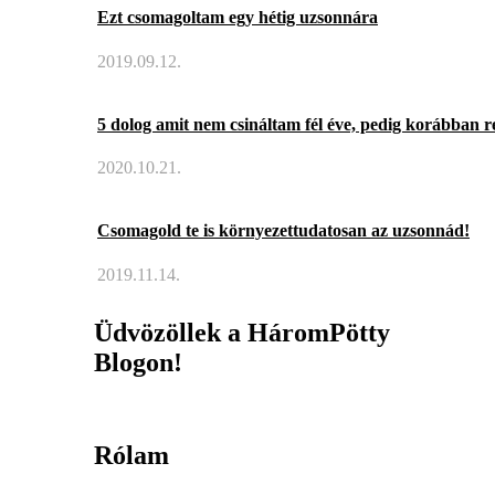
Ezt csomagoltam egy hétig uzsonnára
2019.09.12.
5 dolog amit nem csináltam fél éve, pedig korábban r
2020.10.21.
Csomagold te is környezettudatosan az uzsonnád!
2019.11.14.
Üdvözöllek a HáromPötty
Blogon!
Rólam