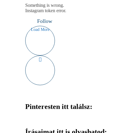
Something is wrong.
Instagram token error.
Follow
Load More
Pinteresten itt találsz:
Írásaimat itt is olvashatod: