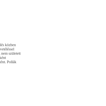
ülés közben
vetéléssel
 nem született
ként
ént. Pollák