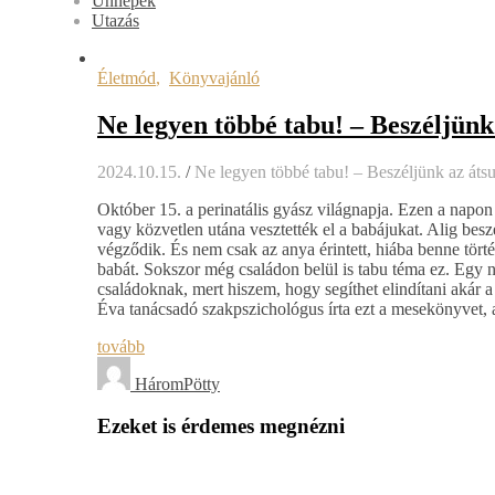
Ünnepek
Utazás
Életmód
,
Könyvajánló
Ne legyen többé tabu! – Beszéljün
2024.10.15.
/
Ne legyen többé tabu! – Beszéljünk az áts
Október 15. a perinatális gyász világnapja. Ezen a napo
vagy közvetlen utána vesztették el a babájukat. Alig beszé
végződik. És nem csak az anya érintett, hiába benne törté
babát. Sokszor még családon belül is tabu téma ez. Egy 
családoknak, mert hiszem, hogy segíthet elindítani akár
Éva tanácsadó szakpszichológus írta ezt a mesekönyvet
tovább
HáromPötty
Ezeket is érdemes megnézni