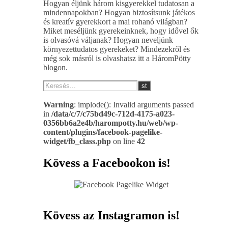
Hogyan éljünk három kisgyerekkel tudatosan a
mindennapokban? Hogyan biztosítsunk játékos
és kreatív gyerekkort a mai rohanó világban?
Miket meséljünk gyerekeinknek, hogy idővel ők
is olvasóvá váljanak? Hogyan neveljünk
környezettudatos gyerekeket? Mindezekről és
még sok másról is olvashatsz itt a HáromPötty
blogon.
Warning
: implode(): Invalid arguments passed
in
/data/c/7/c75bd49c-712d-4175-a023-
0356bb6a2e4b/harompotty.hu/web/wp-
content/plugins/facebook-pagelike-
widget/fb_class.php
on line
42
Kövess a Facebookon is!
Kövess az Instagramon is!