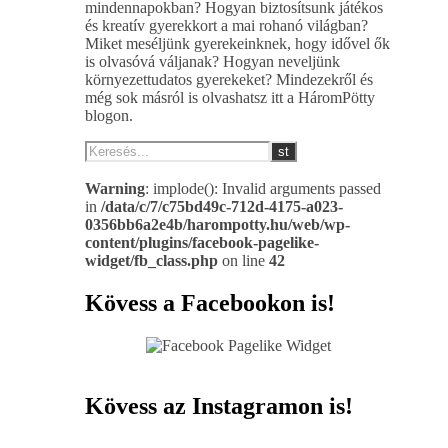
mindennapokban? Hogyan biztosítsunk játékos
és kreatív gyerekkort a mai rohanó világban?
Miket meséljünk gyerekeinknek, hogy idővel ők
is olvasóvá váljanak? Hogyan neveljünk
környezettudatos gyerekeket? Mindezekről és
még sok másról is olvashatsz itt a HáromPötty
blogon.
Warning
: implode(): Invalid arguments passed
in
/data/c/7/c75bd49c-712d-4175-a023-
0356bb6a2e4b/harompotty.hu/web/wp-
content/plugins/facebook-pagelike-
widget/fb_class.php
on line
42
Kövess a Facebookon is!
Kövess az Instagramon is!