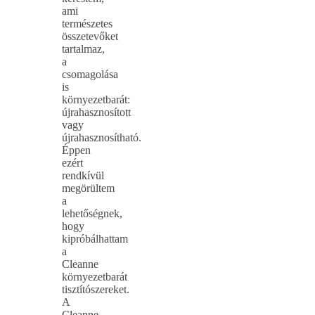
ami
természetes
összetevőket
tartalmaz,
a
csomagolása
is
környezetbarát:
újrahasznosított
vagy
újrahasznosítható.
Éppen
ezért
rendkívül
megörültem
a
lehetőségnek,
hogy
kipróbálhattam
a
Cleanne
környezetbarát
tisztítószereket.
A
Cleanne