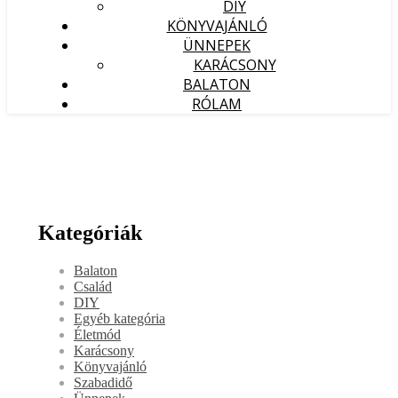
DIY
KÖNYVAJÁNLÓ
ÜNNEPEK
KARÁCSONY
BALATON
RÓLAM
Kategóriák
Balaton
Család
DIY
Egyéb kategória
Életmód
Karácsony
Könyvajánló
Szabadidő