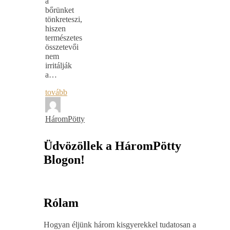
a
bőrünket
tönkreteszi,
hiszen
természetes
összetevői
nem
irritálják
a…
tovább
HáromPötty
Üdvözöllek a HáromPötty
Blogon!
Rólam
Hogyan éljünk három kisgyerekkel tudatosan a