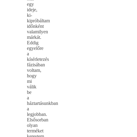
egy
ideje,
ki-
kipróbáltam
időnként
valamilyen
márkát.
Eddig
egyelőre
a
kísérletezés
fázisában
voltam,
hogy
mi
válik
be
a
háztartásunkban
a
legjobban.
Elsősorban
olyan
terméket
kerestem,