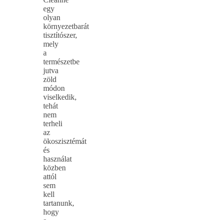
egy
olyan
környezetbarát
tisztítószer,
mely
a
természetbe
jutva
zöld
módon
viselkedik,
tehát
nem
terheli
az
ökoszisztémát
és
használat
közben
attól
sem
kell
tartanunk,
hogy