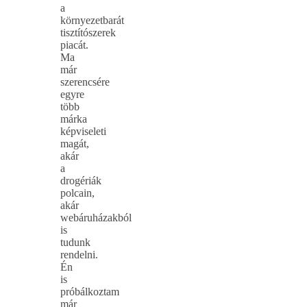
a
környezetbarát
tisztítószerek
piacát.
Ma
már
szerencsére
egyre
több
márka
képviseleti
magát,
akár
a
drogériák
polcain,
akár
webáruházakból
is
tudunk
rendelni.
Én
is
próbálkoztam
már