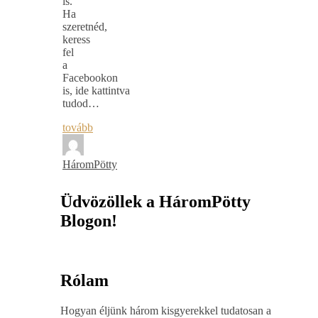
is.
Ha
szeretnéd,
keress
fel
a
Facebookon
is, ide kattintva
tudod…
tovább
HáromPötty
Üdvözöllek a HáromPötty
Blogon!
Rólam
Hogyan éljünk három kisgyerekkel tudatosan a