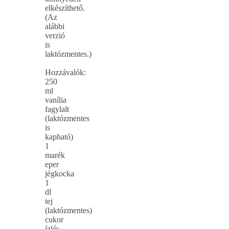
elkészíthető.
(Az
alábbi
verzió
is
laktózmentes.)
Hozzávalók:
250
ml
vanília
fagylalt
(laktózmentes
is
kapható)
1
marék
eper
jégkocka
1
dl
tej
(laktózmentes)
cukor
ízlés