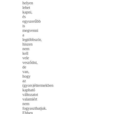
helyen
lehet
kapni,
és
egyszerűbb
is
megvenni
a
legtöbbször,
hiszen
nem
kell
vele
vesződni,
de
van,
hogy
az
(gyors)éttermekben
kapható
változatot
valamiért
nem
fogyaszthatjuk.
Ebben