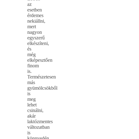
az
esetben
érdemes
nekiállni,
mert
nagyon
egyszerű
elkészíteni,
és
még
elképesztően
finom
is.
Természetesen
más
gyümölcsökből
is
meg
lehet
csinálni,
akár
laktózmentes
változatban
is
könnyedén