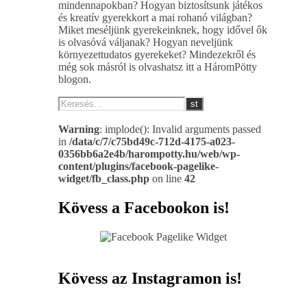
mindennapokban? Hogyan biztosítsunk játékos
és kreatív gyerekkort a mai rohanó világban?
Miket meséljünk gyerekeinknek, hogy idővel ők
is olvasóvá váljanak? Hogyan neveljünk
környezettudatos gyerekeket? Mindezekről és
még sok másról is olvashatsz itt a HáromPötty
blogon.
Warning
: implode(): Invalid arguments passed
in
/data/c/7/c75bd49c-712d-4175-a023-
0356bb6a2e4b/harompotty.hu/web/wp-
content/plugins/facebook-pagelike-
widget/fb_class.php
on line
42
Kövess a Facebookon is!
Kövess az Instagramon is!