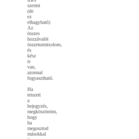
szerint
(de
ez
elhagyható)
Az
összes
hozzávalót
összeturmixolom,
és
kész
is
van,
azonnal
fogyasztható.
Ha
tetszett
a
bejegyzés,
megköszönöm,
hogy
ha
megosztod
másokkal