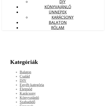
DIY
KÖNYVAJÁNLÓ
ÜNNEPEK
KARÁCSONY
BALATON
RÓLAM
Kategóriák
Balaton
Család
DIY
Egyéb kategória
Életmód
Karácsony
Könyvajánló
Szabadidő