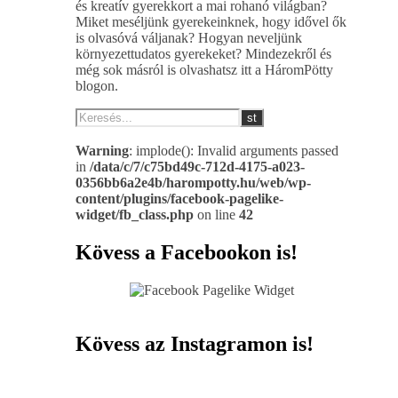
és kreatív gyerekkort a mai rohanó világban?
Miket meséljünk gyerekeinknek, hogy idővel ők
is olvasóvá váljanak? Hogyan neveljünk
környezettudatos gyerekeket? Mindezekről és
még sok másról is olvashatsz itt a HáromPötty
blogon.
Warning
: implode(): Invalid arguments passed
in
/data/c/7/c75bd49c-712d-4175-a023-
0356bb6a2e4b/harompotty.hu/web/wp-
content/plugins/facebook-pagelike-
widget/fb_class.php
on line
42
Kövess a Facebookon is!
Kövess az Instagramon is!