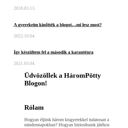
2018.03.13.
A gyerekeim kinőtték a blogot…mi lesz most?
2022.10.04.
Így készültem fel a második a karanténra
2021.03.04.
Üdvözöllek a HáromPötty
Blogon!
Rólam
Hogyan éljünk három kisgyerekkel tudatosan a
mindennapokban? Hogyan biztosítsunk játékos