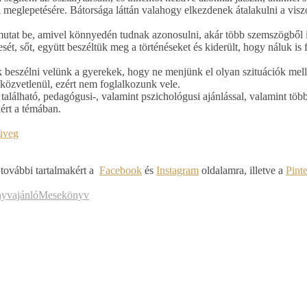
 meglepetésére. Bátorsága láttán valahogy elkezdenek átalakulni a vis
 mutat be, amivel könnyedén tudnak azonosulni, akár több szemszögből 
t, sőt, együtt beszéltük meg a történéseket és kiderült, hogy náluk is 
 beszélni velünk a gyerekek, hogy ne menjünk el olyan szituációk mell
közvetlenül, ezért nem foglalkozunk vele.
alálható, pedagógusi-, valamint pszichológusi ajánlással, valamint töb
ért a témában.
müveg
 további tartalmakért a
Facebook
és
Instagram
oldalamra, illetve a
Pint
yvajánló
Mesekönyv