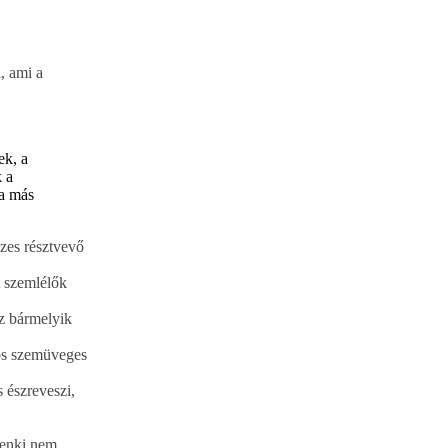
, ami a
ek, a
k a
ma más
szes résztvevő
A szemlélők
ez bármelyik
kos szemüveges
 észreveszi,
 senki nem