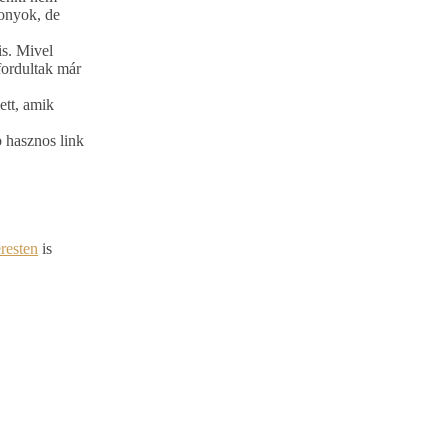
zonyok, de
is. Mivel
fordultak már
ett, amik
b hasznos link
eresten
is