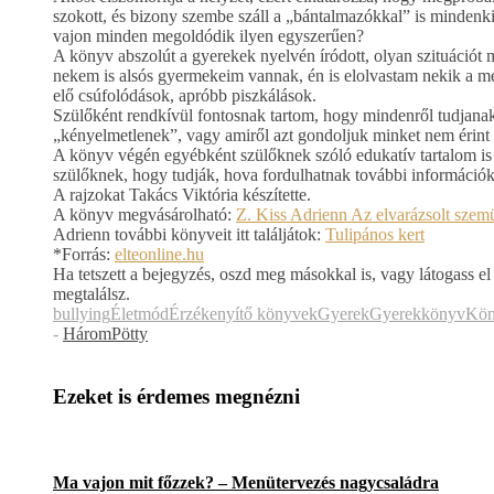
szokott, és bizony szembe száll a „bántalmazókkal” is mindenki
vajon minden megoldódik ilyen egyszerűen?
A könyv abszolút a gyerekek nyelvén íródott, olyan szituációt
nekem is alsós gyermekeim vannak, én is elolvastam nekik a mesé
elő csúfolódások, apróbb piszkálások.
Szülőként rendkívül fontosnak tartom, hogy mindenről tudjanak
„kényelmetlenek”, vagy amiről azt gondoljuk minket nem érint 
A könyv végén egyébként szülőknek szóló edukatív tartalom is t
szülőknek, hogy tudják, hova fordulhatnak további információk
A rajzokat Takács Viktória készítette.
A könyv megvásárolható:
Z. Kiss Adrienn Az elvarázsolt sze
Adrienn további könyveit itt találjátok:
Tulipános kert
*Forrás:
elteonline.hu
Ha tetszett a bejegyzés, oszd meg másokkal is, vagy látogass el
megtalálsz.
bullying
Életmód
Érzékenyítő könyvek
Gyerek
Gyerekkönyv
Kön
-
HáromPötty
Ezeket is érdemes megnézni
Ma vajon mit főzzek? – Menütervezés nagycsaládra