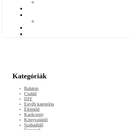
Kategóriák
Balaton
Család
DIY
Egyéb kategória
Életmód
Karácsony
Könyvajánló
Szabadidő