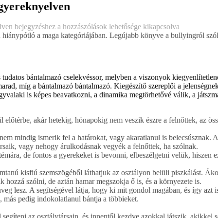
 gyereknyelven
elven bejegyzéshez
a hozzászólások lehetősége kikapcsolva
d hiánypótló a maga kategóriájában. Legújabb könyve a bullyingról szól
s tudatos bántalmazó cselekvéssor, melyben a viszonyok kiegyenlítetlen
marad, míg a bántalmazó bántalmazó. Kiegészítő szereplői a jelenségne
yvalaki is képes beavatkozni, a dinamika megtörhetővé válik, a játsz
l előtérbe, akár hetekig, hónapokig nem veszik észre a felnőttek, az ös
nem mindig ismerik fel a határokat, vagy akaratlanul is belecsúsznak. 
ársaik, vagy nehogy árulkodásnak vegyék a felnőttek, ha szólnak.
émára, de fontos a gyerekeket is bevonni, elbeszélgetni velük, hiszen 
emtanú kisfiú szemszögéből láthatjuk az osztályon belüli piszkálást. Á
ak hozzá szólni, de aztán hamar megszokja ő is, és a környezete is.
g lesz. A segítségével látja, hogy ki mit gondol magában, és így azt is
 más pedig indokolatlanul bántja a többieket.
segíteni az osztálytársain, és innentől kezdve azokkal játszik, akikkel