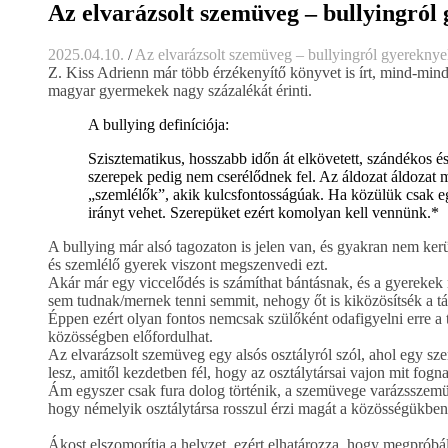
Az elvarázsolt szemüveg – bullyingról
2025.04.10.
/
Az elvarázsolt szemüveg – bullyingról gyerekny
Z. Kiss Adrienn már több érzékenyítő könyvet is írt, mind-min
magyar gyermekek nagy százalékát érinti.
A bullying definíciója:
Szisztematikus, hosszabb időn át elkövetett, szándékos é
szerepek pedig nem cserélődnek fel. Az áldozat áldozat 
„szemlélők”, akik kulcsfontosságúak. Ha közülük csak eg
irányt vehet. Szerepüket ezért komolyan kell vennünk.*
A bullying már alsó tagozaton is jelen van, és gyakran nem kerü
és szemlélő gyerek viszont megszenvedi ezt.
Akár már egy viccelődés is számíthat bántásnak, és a gyerekek 
sem tudnak/mernek tenni semmit, nehogy őt is kiközösítsék a t
Éppen ezért olyan fontos nemcsak szülőként odafigyelni erre a t
közösségben előfordulhat.
Az elvarázsolt szemüveg egy alsós osztályról szól, ahol egy sz
lesz, amitől kezdetben fél, hogy az osztálytársai vajon mit fogn
Ám egyszer csak fura dolog történik, a szemüvege varázsszemüve
hogy némelyik osztálytársa rosszul érzi magát a közösségükben,
Ákost elszomorítja a helyzet, ezért elhatározza, hogy megpróbál 