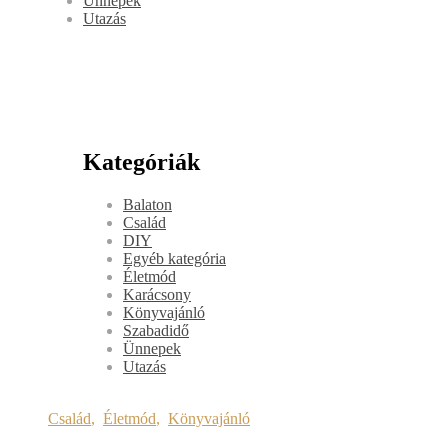
Ünnepek
Utazás
Kategóriák
Balaton
Család
DIY
Egyéb kategória
Életmód
Karácsony
Könyvajánló
Szabadidő
Ünnepek
Utazás
Család
,
Életmód
,
Könyvajánló