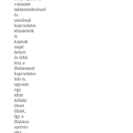
valamint
lakberendezéssel
és
utazással
kapcsolatos
témakörök
is
kapnak
majd
helyet
és több
lesz a
Balatonnal
kapcsolatos
írás is,
ugyanis
egy
ideje
kétlaki
életet
élünk,
így a
Balaton
szerves
rész