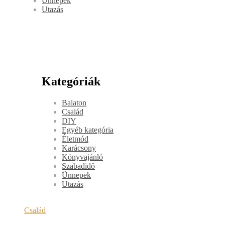
Ünnepek
Utazás
Kategóriák
Balaton
Család
DIY
Egyéb kategória
Életmód
Karácsony
Könyvajánló
Szabadidő
Ünnepek
Utazás
Család