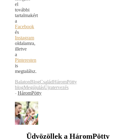
el
további
tartalmakért
a
Facebook
és
Instagram
oldalamra,
illetve
a
Pinteresten
is
megtalálsz.
Balaton
Blog
Család
HáromPötty
blog
Megújulás
Újratervezés
-
HáromPötty
Üdvözöllek a HáromPötty