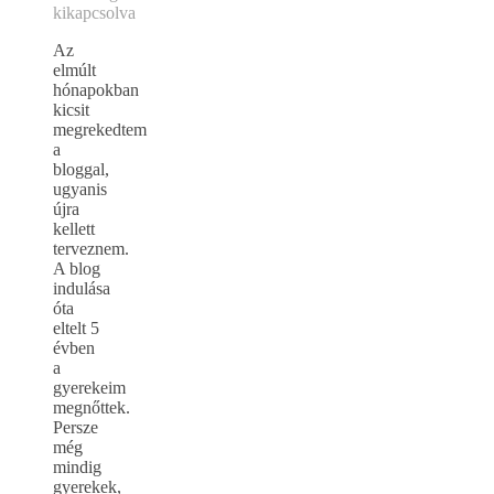
kikapcsolva
Az
elmúlt
hónapokban
kicsit
megrekedtem
a
bloggal,
ugyanis
újra
kellett
terveznem.
A blog
indulása
óta
eltelt 5
évben
a
gyerekeim
megnőttek.
Persze
még
mindig
gyerekek,