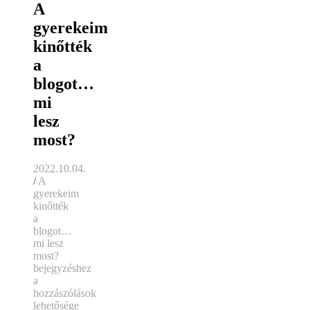
A
gyerekeim
kinőtték
a
blogot…
mi
lesz
most?
2022.10.04.
/
A
gyerekeim
kinőtték
a
blogot…
mi lesz
most?
bejegyzéshez
a
hozzászólások
lehetősége