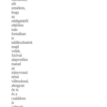
sőt
remélem,
hogy
az
eddigiektől
eltérően
más
formában
is
találkozhattok
majd
velük.
Szóval
alapvetően
marad
az
irányvonal
némi
változással,
ahogyan
én is
és a
családom
is
változik.