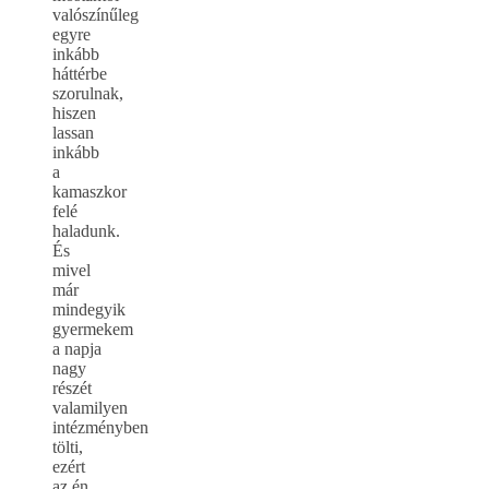
valószínűleg
egyre
inkább
háttérbe
szorulnak,
hiszen
lassan
inkább
a
kamaszkor
felé
haladunk.
És
mivel
már
mindegyik
gyermekem
a napja
nagy
részét
valamilyen
intézményben
tölti,
ezért
az én