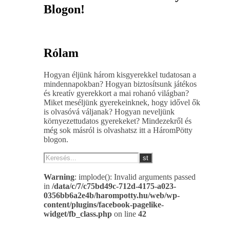
Blogon!
Rólam
Hogyan éljünk három kisgyerekkel tudatosan a
mindennapokban? Hogyan biztosítsunk játékos
és kreatív gyerekkort a mai rohanó világban?
Miket meséljünk gyerekeinknek, hogy idővel ők
is olvasóvá váljanak? Hogyan neveljünk
környezettudatos gyerekeket? Mindezekről és
még sok másról is olvashatsz itt a HáromPötty
blogon.
Warning
: implode(): Invalid arguments passed
in
/data/c/7/c75bd49c-712d-4175-a023-
0356bb6a2e4b/harompotty.hu/web/wp-
content/plugins/facebook-pagelike-
widget/fb_class.php
on line
42