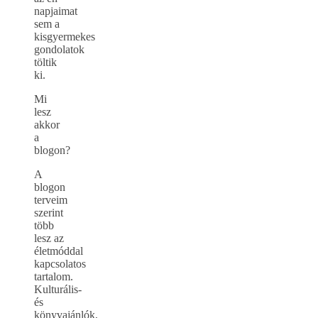
napjaimat
sem a
kisgyermekes
gondolatok
töltik
ki.
Mi
lesz
akkor
a
blogon?
A
blogon
terveim
szerint
több
lesz az
életmóddal
kapcsolatos
tartalom.
Kulturális-
és
könyvajánlók,