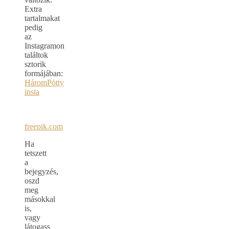
Extra
tartalmakat
pedig
az
Instagramon
találtok
sztorik
formájában:
HáromPötty
insta
freepik.com
Ha
tetszett
a
bejegyzés,
oszd
meg
másokkal
is,
vagy
látogass