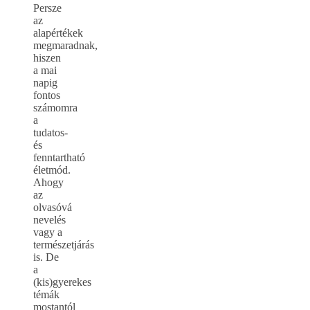
Persze
az
alapértékek
megmaradnak,
hiszen
a mai
napig
fontos
számomra
a
tudatos-
és
fenntartható
életmód.
Ahogy
az
olvasóvá
nevelés
vagy a
természetjárás
is. De
a
(kis)gyerekes
témák
mostantól