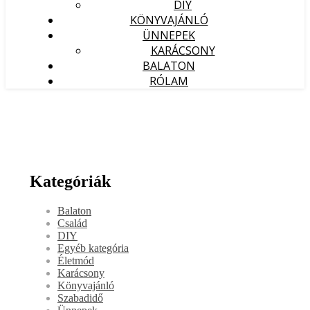
DIY
KÖNYVAJÁNLÓ
ÜNNEPEK
KARÁCSONY
BALATON
RÓLAM
Kategóriák
Balaton
Család
DIY
Egyéb kategória
Életmód
Karácsony
Könyvajánló
Szabadidő