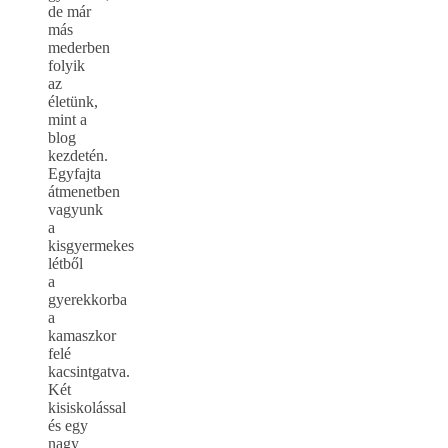
de már
más
mederben
folyik
az
életünk,
mint a
blog
kezdetén.
Egyfajta
átmenetben
vagyunk
a
kisgyermekes
létből
a
gyerekkorba
a
kamaszkor
felé
kacsintgatva.
Két
kisiskolással
és egy
nagy