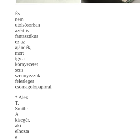
És
nem
utolsósorban
azért is
fantasztikus
ez az
ajándék,
mert
így a
környezetet
sem
szennyezzük
felesleges
csomagolópapírral.
* Alex
T.
Smith:
A
kisegér,
aki
elhozta
a