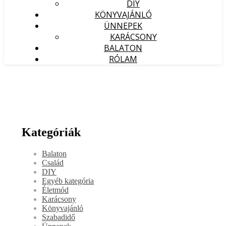
DIY
KÖNYVAJÁNLÓ
ÜNNEPEK
KARÁCSONY
BALATON
RÓLAM
Kategóriák
Balaton
Család
DIY
Egyéb kategória
Életmód
Karácsony
Könyvajánló
Szabadidő