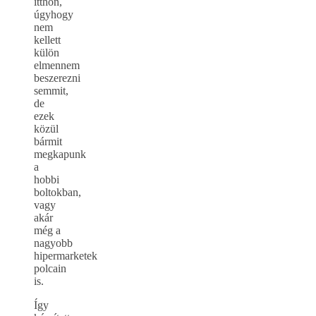
itthon,
úgyhogy
nem
kellett
külön
elmennem
beszerezni
semmit,
de
ezek
közül
bármit
megkapunk
a
hobbi
boltokban,
vagy
akár
még a
nagyobb
hipermarketek
polcain
is.
Így