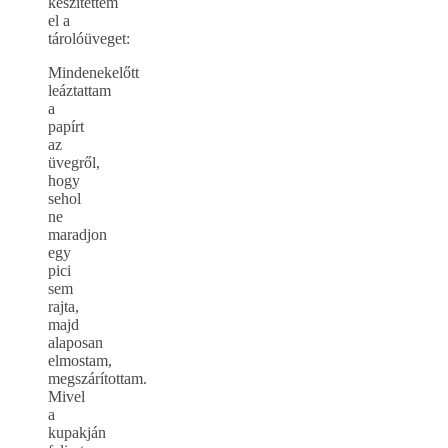
készítettem
el a
tárolóüveget:
Mindenekelőtt
leáztattam
a
papírt
az
üvegről,
hogy
sehol
ne
maradjon
egy
pici
sem
rajta,
majd
alaposan
elmostam,
megszárítottam.
Mivel
a
kupakján