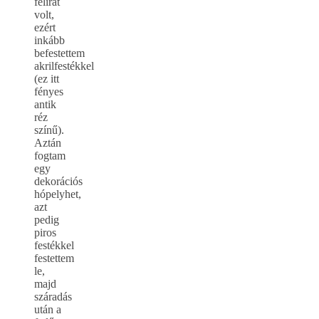
felirat
volt,
ezért
inkább
befestettem
akrilfestékkel
(ez itt
fényes
antik
réz
színű).
Aztán
fogtam
egy
dekorációs
hópelyhet,
azt
pedig
piros
festékkel
festettem
le,
majd
száradás
után a