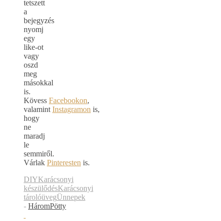
tetszett
a
bejegyzés
nyomj
egy
like-ot
vagy
oszd
meg
másokkal
is.
Kövess
Facebookon
,
valamint
Instagramon
is,
hogy
ne
maradj
le
semmiről.
Várlak
Pinteresten
is.
DIY
Karácsonyi
készülődés
Karácsonyi
tárolóüveg
Ünnepek
-
HáromPötty