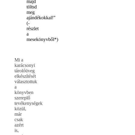
majd
töltsd
meg
ajándékokkal!”
(-
részlet
a
mesekönyvből*)
Mi a
karácsonyi
tárolóüveg
elkészítését
választottuk
a
könyvben
szereplő
tevékenységek
közül,
már
csak
azért
is,