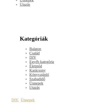
Ünnepek
Utazás
Kategóriák
Balaton
Család
DIY
Egyéb kategória
Életmód
Karácsony
Könyvajánló
Szabadidő
Ünnepek
Utazás
DIY
,
Ünnepek