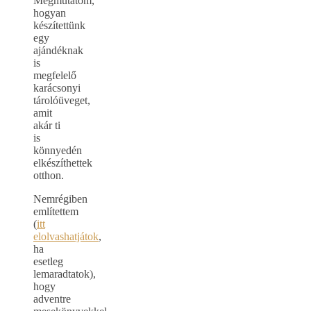
Megmutatom,
hogyan
készítettünk
egy
ajándéknak
is
megfelelő
karácsonyi
tárolóüveget,
amit
akár ti
is
könnyedén
elkészíthettek
otthon.
Nemrégiben
említettem
(
itt
elolvashatjátok
,
ha
esetleg
lemaradtatok),
hogy
adventre