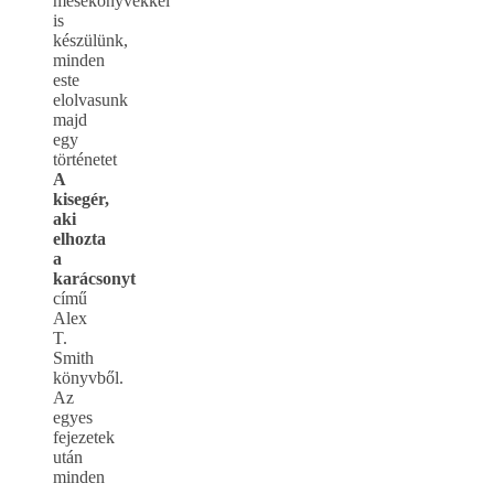
mesekönyvekkel
is
készülünk,
minden
este
elolvasunk
majd
egy
történetet
A
kisegér,
aki
elhozta
a
karácsonyt
című
Alex
T.
Smith
könyvből.
Az
egyes
fejezetek
után
minden