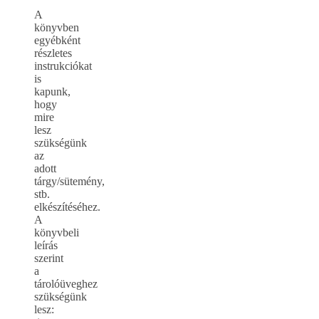
A
könyvben
egyébként
részletes
instrukciókat
is
kapunk,
hogy
mire
lesz
szükségünk
az
adott
tárgy/sütemény,
stb.
elkészítéséhez.
A
könyvbeli
leírás
szerint
a
tárolóüveghez
szükségünk
lesz: