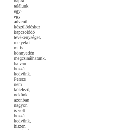
napra
találunk
egy-
egy
adventi
készülődéshez
kapcsolódó
tevékenységet,
melyeket
mi is
könnyedén
megcsinálhatunk,
ha van
hozzá
kedvünk.
Persze
nem
kötelező,
nekünk
azonban
nagyon
is volt
hozzá
kedvünk,
hiszen