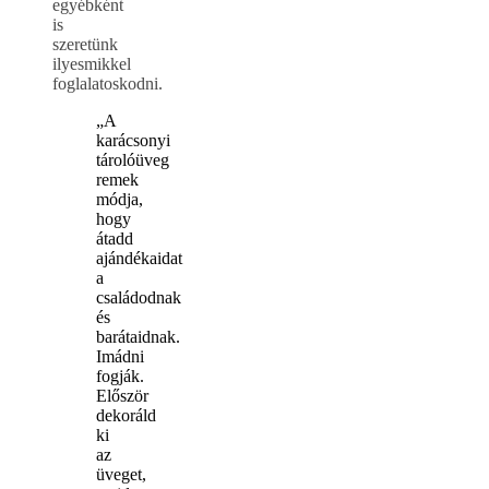
egyébként
is
szeretünk
ilyesmikkel
foglalatoskodni.
„A
karácsonyi
tárolóüveg
remek
módja,
hogy
átadd
ajándékaidat
a
családodnak
és
barátaidnak.
Imádni
fogják.
Először
dekoráld
ki
az
üveget,