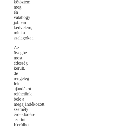
kötöztem
meg,
én
valahogy
jobban
kedvelem,
mint a
szalagokat.
Az
üvegbe
most
édesség
került,
de
rengeteg
féle
ajándékot
rejthetünk
bele a
megajándékozott
személy
érdeklődése
szerint.
Kerülhet