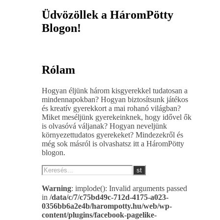
Üdvözöllek a HáromPötty
Blogon!
Rólam
Hogyan éljünk három kisgyerekkel tudatosan a
mindennapokban? Hogyan biztosítsunk játékos
és kreatív gyerekkort a mai rohanó világban?
Miket meséljünk gyerekeinknek, hogy idővel ők
is olvasóvá váljanak? Hogyan neveljünk
környezettudatos gyerekeket? Mindezekről és
még sok másról is olvashatsz itt a HáromPötty
blogon.
Warning
: implode(): Invalid arguments passed
in
/data/c/7/c75bd49c-712d-4175-a023-
0356bb6a2e4b/harompotty.hu/web/wp-
content/plugins/facebook-pagelike-