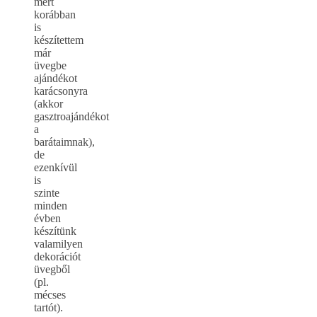
mert
korábban
is
készítettem
már
üvegbe
ajándékot
karácsonyra
(akkor
gasztroajándékot
a
barátaimnak),
de
ezenkívül
is
szinte
minden
évben
készítünk
valamilyen
dekorációt
üvegből
(pl.
mécses
tartót).