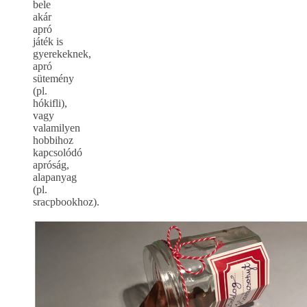
bele
akár
apró
játék is
gyerekeknek,
apró
sütemény
(pl.
hókifli),
vagy
valamilyen
hobbihoz
kapcsolódó
apróság,
alapanyag
(pl.
sracpbookhoz).