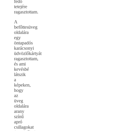
fedő
tetejére
ragasztottam.
A
befőttesüveg
oldalára
egy
öntapadós
karácsonyi
üdvözlőkártyát
ragasztottam,
és ami
kevésbé
látszik
a
képeken,
hogy
az
üveg
oldalára
arany
színű
apró
csillagokat