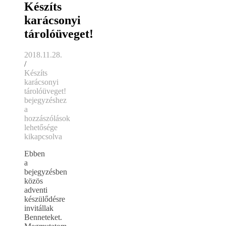
Készíts
karácsonyi
tárolóüveget!
2018.11.28.
/
Készíts
karácsonyi
tárolóüveget!
bejegyzéshez
a
hozzászólások
lehetősége
kikapcsolva
Ebben
a
bejegyzésben
közös
adventi
készülődésre
invitállak
Benneteket.