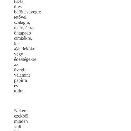
tiszta,
üres
befőttesüvegre
tetővel,
szalagra,
matricákra,
öntapadó
címkékre,
kis
ajándékokra
vagy
édességekre
az
üvegbe,
valamint
papírra
és
tollra.
Nekem
ezekből
minden
volt