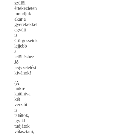
szülői
értekezleten
mondjuk
akár a
gyerekekkel
együtt
is.
Görgessetek
lejjebb
a
letöltéshez.
Jó
jegyzetelést
kívánok!
(A
linkre
kattintva
két
verziót
is
találtok,
így ki
tudjátok
választani,