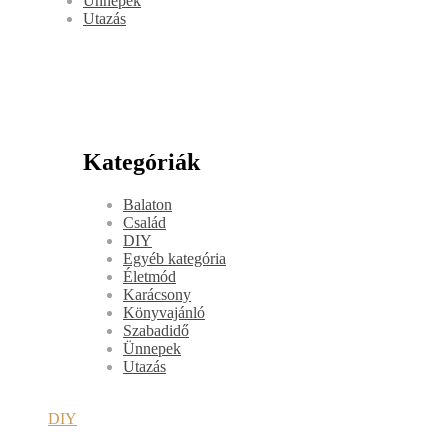
Ünnepek
Utazás
Kategóriák
Balaton
Család
DIY
Egyéb kategória
Életmód
Karácsony
Könyvajánló
Szabadidő
Ünnepek
Utazás
DIY