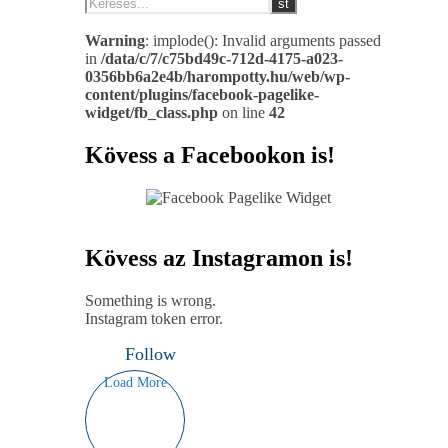
Warning
: implode(): Invalid arguments passed
in
/data/c/7/c75bd49c-712d-4175-a023-
0356bb6a2e4b/harompotty.hu/web/wp-
content/plugins/facebook-pagelike-
widget/fb_class.php
on line
42
Kövess a Facebookon is!
Kövess az Instagramon is!
Something is wrong.
Instagram token error.
Follow
Load More