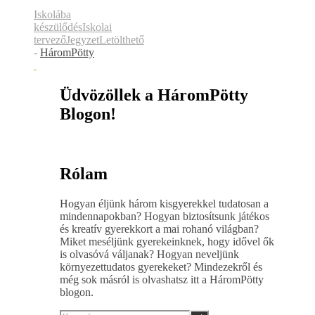
Iskolába
készülődés
Iskolai
tervező
Jegyzet
Letölthető
-
HáromPötty
Üdvözöllek a HáromPötty
Blogon!
Rólam
Hogyan éljünk három kisgyerekkel tudatosan a
mindennapokban? Hogyan biztosítsunk játékos
és kreatív gyerekkort a mai rohanó világban?
Miket meséljünk gyerekeinknek, hogy idővel ők
is olvasóvá váljanak? Hogyan neveljünk
környezettudatos gyerekeket? Mindezekről és
még sok másról is olvashatsz itt a HáromPötty
blogon.