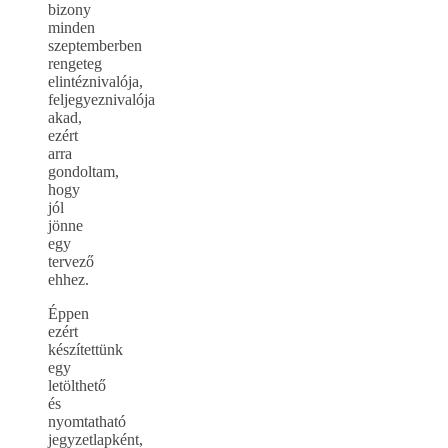
bizony
minden
szeptemberben
rengeteg
elintéznivalója,
feljegyeznivalója
akad,
ezért
arra
gondoltam,
hogy
jól
jönne
egy
tervező
ehhez.
Éppen
ezért
készítettünk
egy
letölthető
és
nyomtatható
jegyzetlapként,