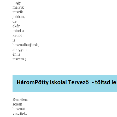
hogy
melyik
tetszik
jobban,
de
akár
mind a
kettőt
is
használhatjátok,
ahogyan
én is
teszem.)
Remélem
sokan
hasznát
veszitek.