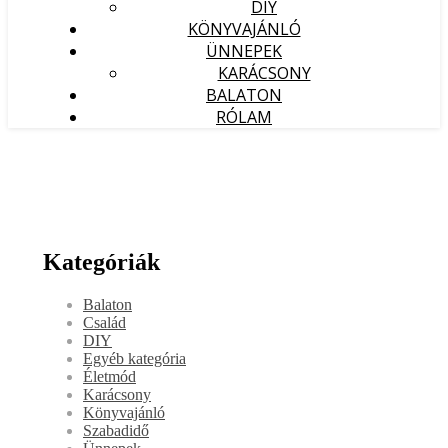
DIY
KÖNYVAJÁNLÓ
ÜNNEPEK
KARÁCSONY
BALATON
RÓLAM
Kategóriák
Balaton
Család
DIY
Egyéb kategória
Életmód
Karácsony
Könyvajánló
Szabadidő