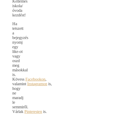
Kellemes
iskola/
óvoda
kezdést!
Ha
tetszett
a
bejegyzés
nyomj
egy
like-ot
vagy
oszd
meg
másokkal
is.
Kövess
Facebookon
,
valamint
Instagramon
is,
hogy
ne
maradj
le
semmiről.
Várlak
Pinteresten
is.