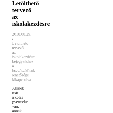
Letölthető
tervező
az
iskolakezdésre
2018.08.29.
/
Letölthető
tervező
az
iskolakezdésre
bejegyzéshez
a
hozzászólások
lehetősége
kikapcsolva
Akinek
már
iskolás
gyermeke
van,
annak