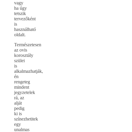
vagy
ha úgy
tetszik
tervezőként
is
használható
oldalt.
Természetesen
az ovis
korosztály
szülei
is
alkalmazhatják,
én
rengeteg
mindent
jegyzetelek
rá, az
alját
pedig
ki is
színezhetitek
egy
unalmas