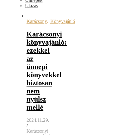
Ünnepek
Utazás
Karácsony
,
Könyvajánló
Karácsonyi
könyvajánló:
ezekkel
az
ünnepi
könyvekkel
biztosan
nem
nyúlsz
mellé
2024.11.29.
/
Karácsonyi