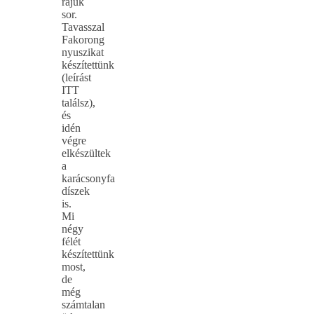
rájuk
sor.
Tavasszal
Fakorong
nyuszikat
készítettünk
(leírást
ITT
találsz),
és
idén
végre
elkészültek
a
karácsonyfa
díszek
is.
Mi
négy
félét
készítettünk
most,
de
még
számtalan