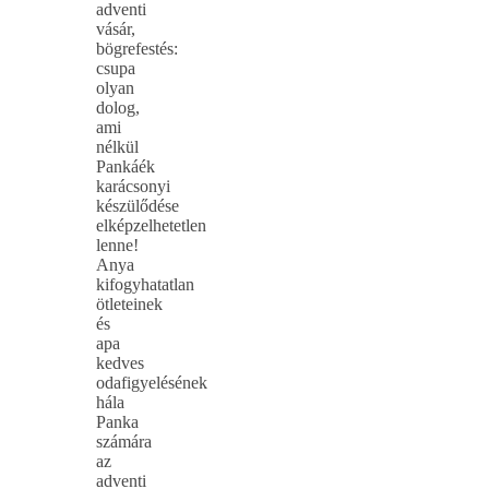
adventi
vásár,
bögrefestés:
csupa
olyan
dolog,
ami
nélkül
Pankáék
karácsonyi
készülődése
elképzelhetetlen
lenne!
Anya
kifogyhatatlan
ötleteinek
és
apa
kedves
odafigyelésének
hála
Panka
számára
az
adventi