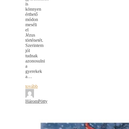
is
könnyen
érthető
módon
meséli
el
Jézus
történetét.
Szerintem
jól
tudnak
azonosulni
a
gyerekek
a…
tovább
HáromPötty