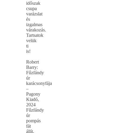
időszak
csupa
varázslat
és
izgalmas
várakozás.
Tartsatok
velük
ti
is!
Robert
Barry:
Fűzfándy
úr
karácsonyfája
–
Pagony
Kiadó,
2024
Fűzfándy
úr
pompás
fát
állít,