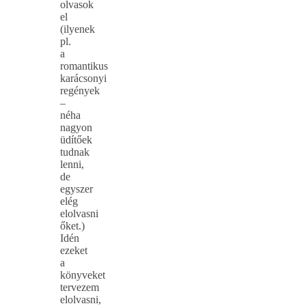
olvasok
el
(ilyenek
pl.
a
romantikus
karácsonyi
regények
–
néha
nagyon
üdítőek
tudnak
lenni,
de
egyszer
elég
elolvasni
őket.)
Idén
ezeket
a
könyveket
tervezem
elolvasni,