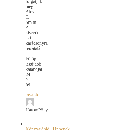
forgatjuk
még.
Alex
T.
Smith:
A
kisegér,
aki
karácsonyra
hazatalált
–
Fülöp
legújabb
kalandjai
24
és
fél…
tovább
HáromPötty
Könyvajánló
,
Ünnepek