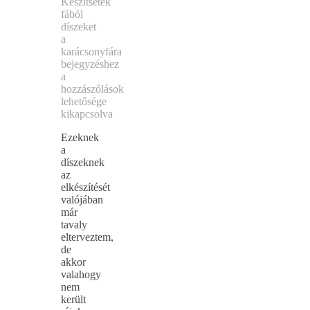
Készítsetek
fából
díszeket
a
karácsonyfára
bejegyzéshez
a
hozzászólások
lehetősége
kikapcsolva
Ezeknek
a
díszeknek
az
elkészítését
valójában
már
tavaly
elterveztem,
de
akkor
valahogy
nem
került