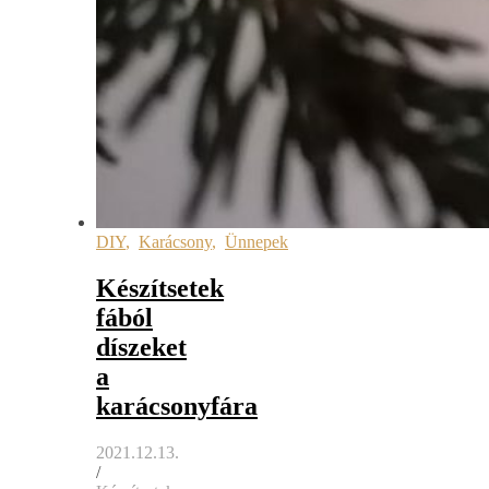
DIY
,
Karácsony
,
Ünnepek
Készítsetek
fából
díszeket
a
karácsonyfára
2021.12.13.
/