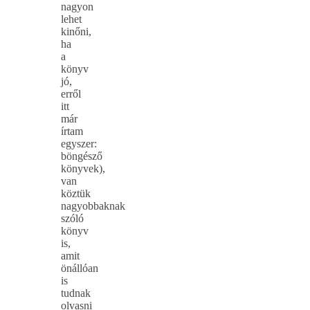
nagyon
lehet
kinőni,
ha
a
könyv
jó,
erről
itt
már
írtam
egyszer:
böngésző
könyvek),
van
köztük
nagyobbaknak
szóló
könyv
is,
amit
önállóan
is
tudnak
olvasni