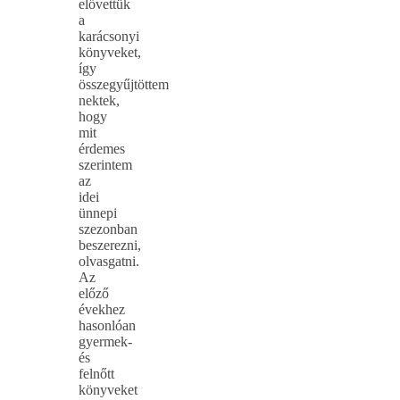
elővettük
a
karácsonyi
könyveket,
így
összegyűjtöttem
nektek,
hogy
mit
érdemes
szerintem
az
idei
ünnepi
szezonban
beszerezni,
olvasgatni.
Az
előző
évekhez
hasonlóan
gyermek-
és
felnőtt
könyveket