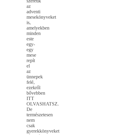
szeretik
az
adventi
mesekönyveket
is,
amelyekben
minden
este
egy-
egy
mese
repít
el
az
ünnepek
felé,
ezekről
bővebben
ITT
OLVASHATSZ.
De
természetesen
nem
csak
gyerekkönyveket