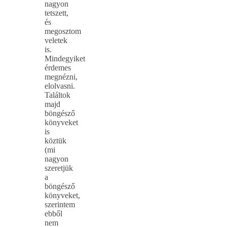
nagyon
tetszett,
és
megosztom
veletek
is.
Mindegyiket
érdemes
megnézni,
elolvasni.
Találtok
majd
böngésző
könyveket
is
köztük
(mi
nagyon
szeretjük
a
böngésző
könyveket,
szerintem
ebből
nem