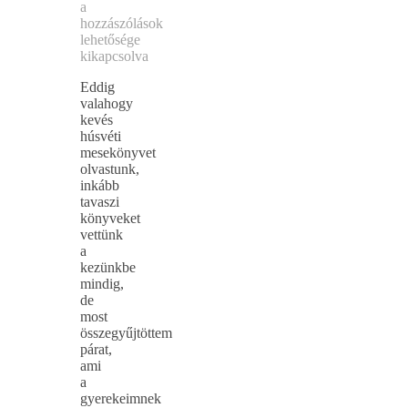
a
hozzászólások
lehetősége
kikapcsolva
Eddig
valahogy
kevés
húsvéti
mesekönyvet
olvastunk,
inkább
tavaszi
könyveket
vettünk
a
kezünkbe
mindig,
de
most
összegyűjtöttem
párat,
ami
a
gyerekeimnek