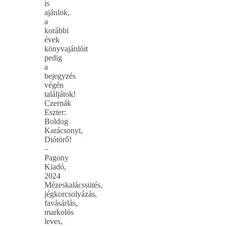
is
ajánlok,
a
korábbi
évek
könyvajánlóit
pedig
a
bejegyzés
végén
találjátok!
Czernák
Eszter:
Boldog
Karácsonyt,
Diótörő!
–
Pagony
Kiadó,
2024
Mézeskalácssütés,
jégkorcsolyázás,
favásárlás,
markolós
leves,