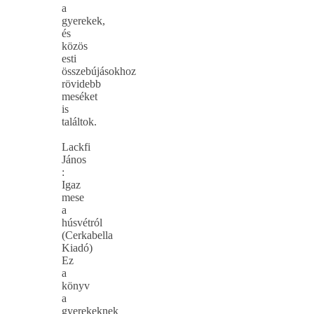
a
gyerekek,
és
közös
esti
összebújásokhoz
rövidebb
meséket
is
találtok.
Lackfi
János
:
Igaz
mese
a
húsvétról
(Cerkabella
Kiadó)
Ez
a
könyv
a
gyerekeknek