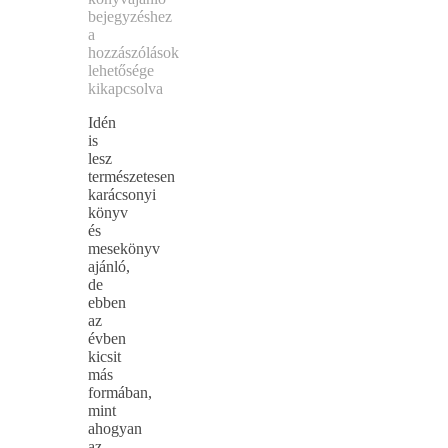
bejegyzéshez
a
hozzászólások
lehetősége
kikapcsolva
Idén
is
lesz
természetesen
karácsonyi
könyv
és
mesekönyv
ajánló,
de
ebben
az
évben
kicsit
más
formában,
mint
ahogyan
az