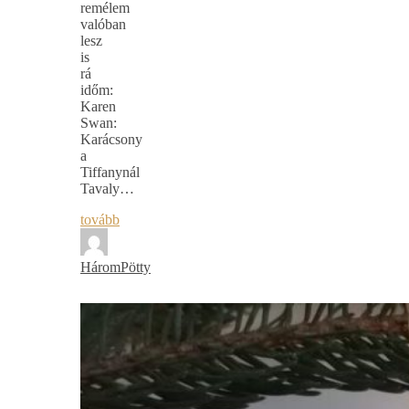
remélem
valóban
lesz
is
rá
időm:
Karen
Swan:
Karácsony
a
Tiffanynál
Tavaly…
tovább
HáromPötty