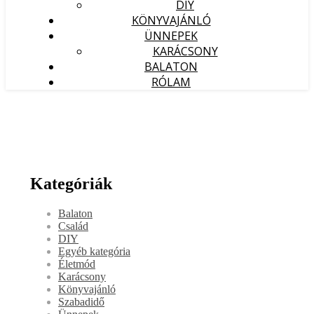
DIY
KÖNYVAJÁNLÓ
ÜNNEPEK
KARÁCSONY
BALATON
RÓLAM
Kategóriák
Balaton
Család
DIY
Egyéb kategória
Életmód
Karácsony
Könyvajánló
Szabadidő