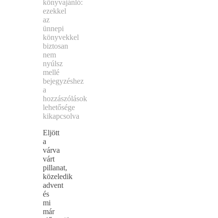
könyvajánló:
ezekkel
az
ünnepi
könyvekkel
biztosan
nem
nyúlsz
mellé
bejegyzéshez
a
hozzászólások
lehetősége
kikapcsolva
Eljött
a
várva
várt
pillanat,
közeledik
advent
és
mi
már