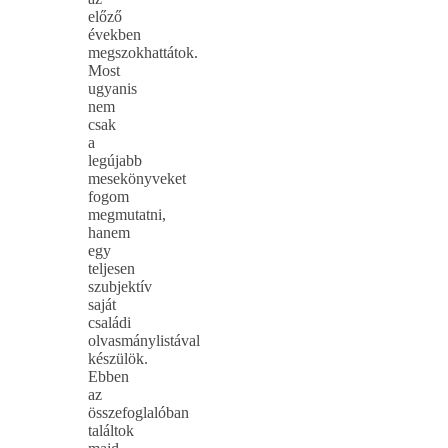
előző
években
megszokhattátok.
Most
ugyanis
nem
csak
a
legújabb
mesekönyveket
fogom
megmutatni,
hanem
egy
teljesen
szubjektív
saját
családi
olvasmánylistával
készülök.
Ebben
az
összefoglalóban
találtok