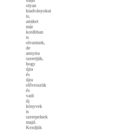
majd
olyan
kiadványokat
is,
amiket
már
korábban
is
olvastunk,
de
annyira
szeretjük,
hogy
újra
és
újra
elővesszük
és
vadi
új
könyvek
is
szerepelnek
majd.
Kezdjük