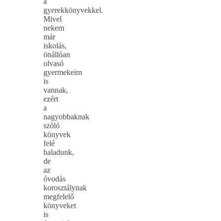
a
gyerekkönyvekkel.
Mivel
nekem
már
iskolás,
önállóan
olvasó
gyermekeim
is
vannak,
ezért
a
nagyobbaknak
szóló
könyvek
felé
haladunk,
de
az
óvodás
korosztálynak
megfelelő
könyveket
is