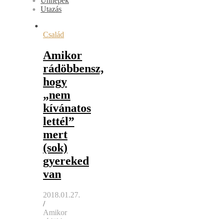
Ünnepek
Utazás
Család
Amikor
rádöbbensz,
hogy
„nem
kívánatos
lettél”
mert
(sok)
gyereked
van
2018.01.27.
/
Amikor