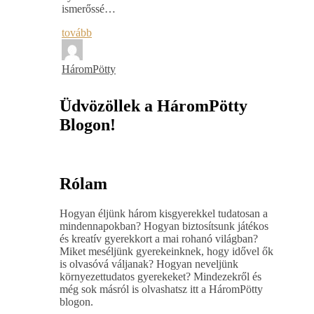
ismerőssé…
tovább
HáromPötty
Üdvözöllek a HáromPötty
Blogon!
Rólam
Hogyan éljünk három kisgyerekkel tudatosan a
mindennapokban? Hogyan biztosítsunk játékos
és kreatív gyerekkort a mai rohanó világban?
Miket meséljünk gyerekeinknek, hogy idővel ők
is olvasóvá váljanak? Hogyan neveljünk
környezettudatos gyerekeket? Mindezekről és
még sok másról is olvashatsz itt a HáromPötty
blogon.