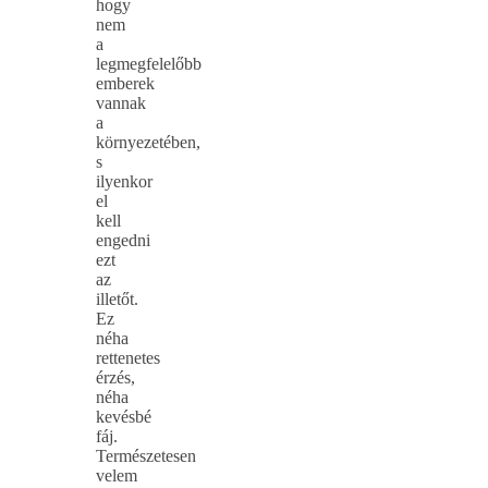
hogy
nem
a
legmegfelelőbb
emberek
vannak
a
környezetében,
s
ilyenkor
el
kell
engedni
ezt
az
illetőt.
Ez
néha
rettenetes
érzés,
néha
kevésbé
fáj.
Természetesen
velem