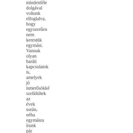
mindenféle
dolgával
voltunk
elfoglalva,
hogy
egyszerűen
nem
kerestük
egymást.
Vannak
olyan
baráti
kapcsolatok
is,
amelyek
jó
ismerősökké
szelídültek
az
évek
során,
néha
egymásra
írunk
pár