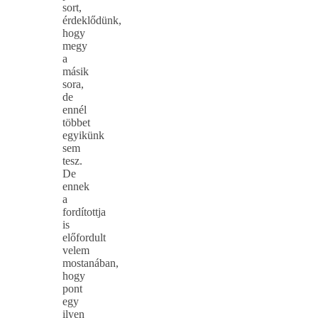
sort,
érdeklődünk,
hogy
megy
a
másik
sora,
de
ennél
többet
egyikünk
sem
tesz.
De
ennek
a
fordítottja
is
előfordult
velem
mostanában,
hogy
pont
egy
ilyen