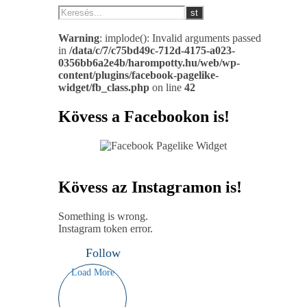
Warning
: implode(): Invalid arguments passed
in
/data/c/7/c75bd49c-712d-4175-a023-
0356bb6a2e4b/harompotty.hu/web/wp-
content/plugins/facebook-pagelike-
widget/fb_class.php
on line
42
Kövess a Facebookon is!
Kövess az Instagramon is!
Something is wrong.
Instagram token error.
Follow
Load More