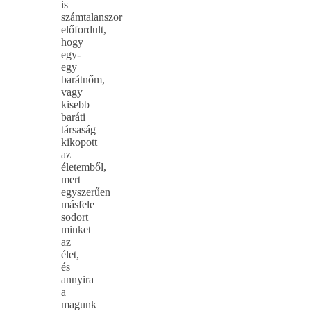
is
számtalanszor
előfordult,
hogy
egy-
egy
barátnőm,
vagy
kisebb
baráti
társaság
kikopott
az
életemből,
mert
egyszerűen
másfele
sodort
minket
az
élet,
és
annyira
a
magunk