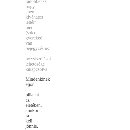
rádöbbensz,
hogy
„nem
kívánatos
lettél”
mert
(sok)
gyereked
van
bejegyzéshez
a
hozzászólások
lehetősége
kikapcsolva
Mindenkinek
eljön
a
pillanat
az
életében,
amikor
rá
kell
jönnie,