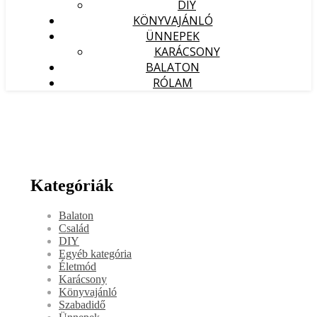
DIY
KÖNYVAJÁNLÓ
ÜNNEPEK
KARÁCSONY
BALATON
RÓLAM
Kategóriák
Balaton
Család
DIY
Egyéb kategória
Életmód
Karácsony
Könyvajánló
Szabadidő