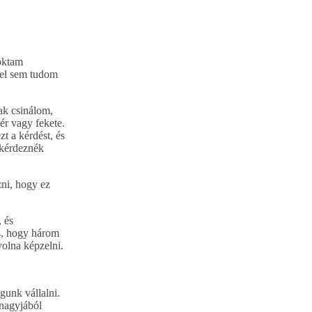
oktam
 el sem tudom
ak csinálom,
ér vagy fekete.
 a kérdést, és
 kérdeznék
zni, hogy ez
 és
és, hogy három
volna képzelni.
gunk vállalni.
 nagyjából