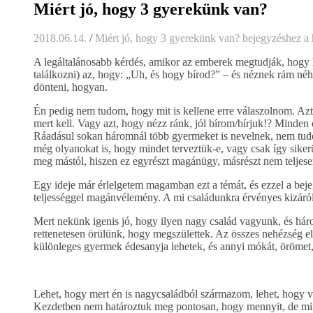
Miért jó, hogy 3 gyerekünk van?
2018.06.14.
/
Miért jó, hogy 3 gyerekünk van? bejegyzéshez
a 
A legáltalánosabb kérdés, amikor az emberek megtudják, hogy
találkozni) az, hogy: „Uh, és hogy bírod?” – és néznek rám né
dönteni, hogyan.
Én pedig nem tudom, hogy mit is kellene erre válaszolnom. Az
mert kell. Vagy azt, hogy nézz ránk, jól bírom/bírjuk!? Minde
Ráadásul sokan háromnál több gyermeket is nevelnek, nem tud
még olyanokat is, hogy mindet terveztük-e, vagy csak így siker
meg mástól, hiszen ez egyrészt magánügy, másrészt nem teljes
Egy ideje már érlelgetem magamban ezt a témát, és ezzel a bej
teljességgel magánvélemény. A mi családunkra érvényes kizáróla
Mert nekünk igenis jó, hogy ilyen nagy család vagyunk, és h
rettenetesen örülünk, hogy megszülettek. Az összes nehézség ell
különleges gyermek édesanyja lehetek, és annyi mókát, örömet,
Lehet, hogy mert én is nagycsaládból származom, lehet, hogy v
Kezdetben nem határoztuk meg pontosan, hogy mennyit, de mind