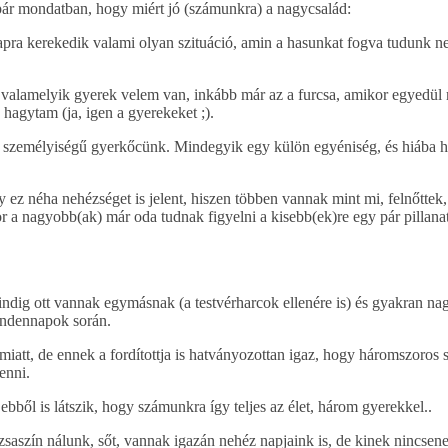
pár mondatban, hogy miért jó (számunkra) a nagycsalád:
apra kerekedik valami olyan szituáció, amin a hasunkat fogva tudunk ne
 valamelyik gyerek velem van, inkább már az a furcsa, amikor egyedü
hagytam (ja, igen a gyerekeket ;).
ző személyiségű gyerkőcünk. Mindegyik egy külön egyéniség, és hiába h
z néha nehézséget is jelent, hiszen többen vannak mint mi, felnőttek,
a nagyobb(ak) már oda tudnak figyelni a kisebb(ek)re egy pár pillanat
ndig ott vannak egymásnak (a testvérharcok ellenére is) és gyakran na
indennapok során.
att, de ennek a fordítottja is hatványozottan igaz, hogy háromszoros s
enni.
bből is látszik, hogy számunkra így teljes az élet, három gyerekkel..
saszín nálunk, sőt, vannak igazán nehéz napjaink is, de kinek nincsen