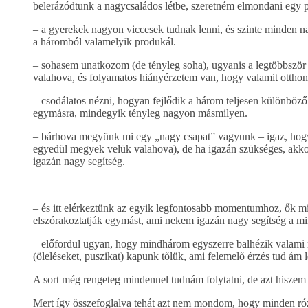
belerázódtunk a nagycsaládos létbe, szeretném elmondani egy 
– a gyerekek nagyon viccesek tudnak lenni, és szinte minden n
a háromból valamelyik produkál.
– sohasem unatkozom (de tényleg soha), ugyanis a legtöbbször
valahova, és folyamatos hiányérzetem van, hogy valamit otthon 
– csodálatos nézni, hogyan fejlődik a három teljesen különbö
egymásra, mindegyik tényleg nagyon másmilyen.
– bárhova megyünk mi egy „nagy csapat” vagyunk – igaz, hogy e
egyedül megyek velük valahova), de ha igazán szükséges, akkor 
igazán nagy segítség.
– és itt elérkeztünk az egyik legfontosabb momentumhoz, ők mi
elszórakoztatják egymást, ami nekem igazán nagy segítség a m
– előfordul ugyan, hogy mindhárom egyszerre balhézik valami mi
(öleléseket, puszikat) kapunk tőlük, ami felemelő érzés tud ám l
A sort még rengeteg mindennel tudnám folytatni, de azt hiszem e
Mert így összefoglalva tehát azt nem mondom, hogy minden róz