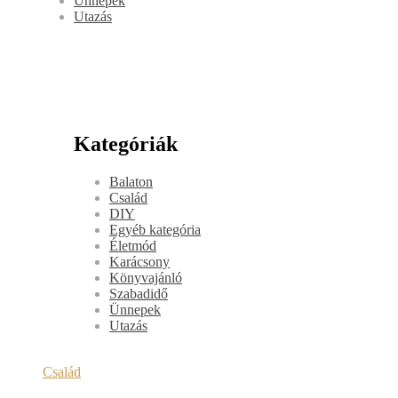
Ünnepek
Utazás
Kategóriák
Balaton
Család
DIY
Egyéb kategória
Életmód
Karácsony
Könyvajánló
Szabadidő
Ünnepek
Utazás
Család