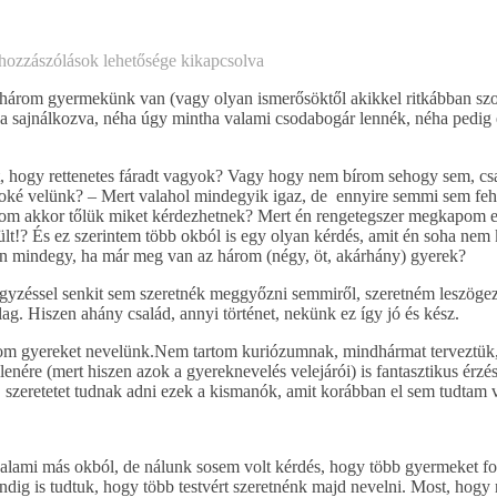
hozzászólások lehetősége kikapcsolva
 három gyermekünk van (vagy olyan ismerősöktől akikkel ritkábban sz
ha sajnálkozva, néha úgy mintha valami csodabogár lennék, néha pedig
t, hogy rettenetes fáradt vagyok? Vagy hogy nem bírom sehogy sem, cs
n oké velünk? – Mert valahol mindegyik igaz, de ennyire semmi sem feh
om akkor tőlük miket kérdezhetnek? Mert én rengetegszer megkapom ezt
ült!? És ez szerintem több okból is egy olyan kérdés, amit én soha nem
en mindegy, ha már meg van az három (négy, öt, akárhány) gyerek?
egyzéssel senkit sem szeretnék meggyőzni semmiről, szeretném leszöge
g. Hiszen ahány család, annyi történet, nekünk ez így jó és kész.
árom gyereket nevelünk.Nem tartom kuriózumnak, mindhármat terveztük,
enére (mert hiszen azok a gyereknevelés velejárói) is fantasztikus érz
 szeretetet tudnak adni ezek a kismanók, amit korábban el sem tudtam 
alami más okból, de nálunk sosem volt kérdés, hogy több gyermeket fo
ig is tudtuk, hogy több testvért szeretnénk majd nevelni. Most, hogy