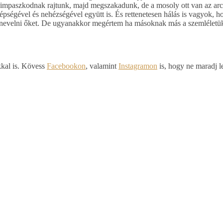
csimpaszkodnak rajtunk, majd megszakadunk, de a mosoly ott van az ar
pségével és nehézségével együtt is. És rettenetesen hálás is vagyok, 
 felnevelni őket. De ugyanakkor megértem ha másoknak más a szemléletü
.
kkal is. Kövess
Facebookon
, valamint
Instagramon
is, hogy ne maradj l