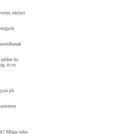
vetni, melyet
l megyek
asonlítanak
 (pláne ha
ig, és ez
gyon jól
zeretetet
ek? Mégis soha