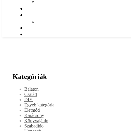
Kategóriák
Balaton
Család
DIY
Egyéb kategória
Életmód
Karácsony
Könyvajánló
Szabadidő