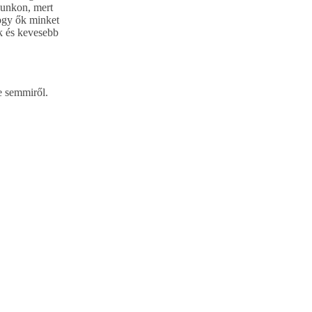
cunkon, mert
hogy ők minket
k és kevesebb
e semmiről.