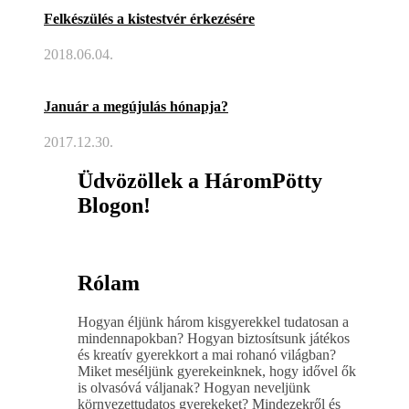
Felkészülés a kistestvér érkezésére
2018.06.04.
Január a megújulás hónapja?
2017.12.30.
Üdvözöllek a HáromPötty
Blogon!
Rólam
Hogyan éljünk három kisgyerekkel tudatosan a
mindennapokban? Hogyan biztosítsunk játékos
és kreatív gyerekkort a mai rohanó világban?
Miket meséljünk gyerekeinknek, hogy idővel ők
is olvasóvá váljanak? Hogyan neveljünk
környezettudatos gyerekeket? Mindezekről és