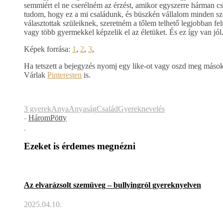
semmiért el ne cserélném az érzést, amikor egyszerre hárman 
tudom, hogy ez a mi családunk, és büszkén vállalom minden szé
választottak szüleiknek, szeretném a tőlem telhető legjobban
vagy több gyermekkel képzelik el az életüket. És ez így van jól
Képek forrása:
1
,
2
,
3
,
Ha tetszett a bejegyzés nyomj egy like-ot vagy oszd meg máso
Várlak
Pinteresten
is.
3 gyerek
Anya
Anyaság
Család
Gyereknevelés
-
HáromPötty
Ezeket is érdemes megnézni
Az elvarázsolt szemüveg – bullyingról gyereknyelven
2025.04.10.