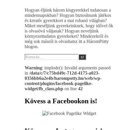
Hogyan éljünk három kisgyerekkel tudatosan a
mindennapokban? Hogyan biztosítsunk játékos
és kreatív gyerekkort a mai rohanó világban?
Miket meséljünk gyerekeinknek, hogy idővel ők
is olvasóvá váljanak? Hogyan neveljünk
környezettudatos gyerekeket? Mindezekről és
még sok másról is olvashatsz itt a HáromPötty
blogon.
Warning
: implode(): Invalid arguments passed
in
/data/c/7/c75bd49c-712d-4175-a023-
0356bb6a2e4b/harompotty.hu/web/wp-
content/plugins/facebook-pagelike-
widget/fb_class.php
on line
42
Kövess a Facebookon is!