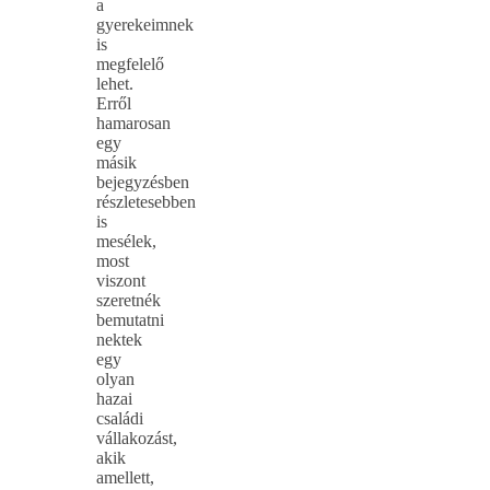
a
gyerekeimnek
is
megfelelő
lehet.
Erről
hamarosan
egy
másik
bejegyzésben
részletesebben
is
mesélek,
most
viszont
szeretnék
bemutatni
nektek
egy
olyan
hazai
családi
vállakozást,
akik
amellett,