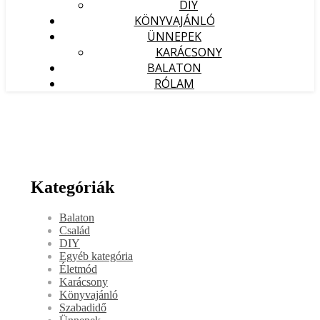
DIY
KÖNYVAJÁNLÓ
ÜNNEPEK
KARÁCSONY
BALATON
RÓLAM
Kategóriák
Balaton
Család
DIY
Egyéb kategória
Életmód
Karácsony
Könyvajánló
Szabadidő