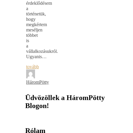
érdeklődésem
a
történetük,
hogy
megkértem
meséljen
többet
is
a
vállalkozásukról.
Ugyanis…
tovább
HáromPötty
Üdvözöllek a HáromPötty
Blogon!
Rólam