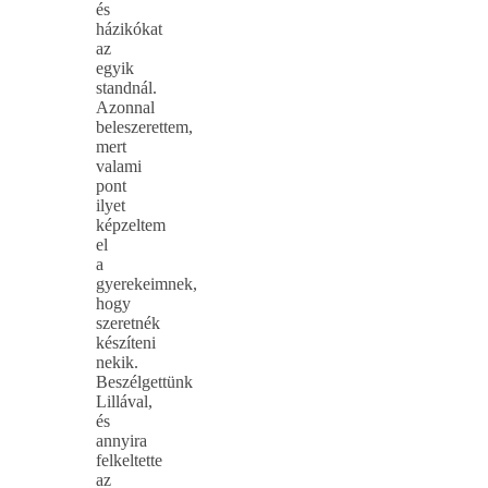
és
házikókat
az
egyik
standnál.
Azonnal
beleszerettem,
mert
valami
pont
ilyet
képzeltem
el
a
gyerekeimnek,
hogy
szeretnék
készíteni
nekik.
Beszélgettünk
Lillával,
és
annyira
felkeltette
az