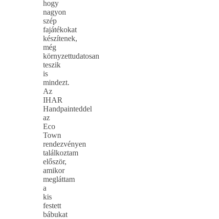
hogy
nagyon
szép
fajátékokat
készítenek,
még
környzettudatosan
teszik
is
mindezt.
Az
IHAR
Handpainteddel
az
Eco
Town
rendezvényen
találkoztam
először,
amikor
megláttam
a
kis
festett
bábukat