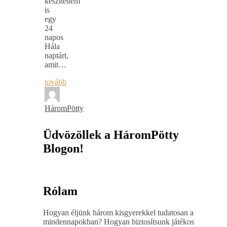
készítettem
is
egy
24
napos
Hála
naptárt,
amit…
tovább
HáromPötty
Üdvözöllek a HáromPötty
Blogon!
Rólam
Hogyan éljünk három kisgyerekkel tudatosan a
mindennapokban? Hogyan biztosítsunk játékos