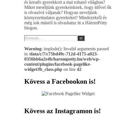
és kreatív gyerekkort a mai rohanó világban?
Miket meséljünk gyerekeinknek, hogy idővel ők
is olvasóvá váljanak? Hogyan neveljünk
környezettudatos gyerekeket? Mindezekről és
még sok másról is olvashatsz itt a HáromPötty
blogon.
Warning
: implode(): Invalid arguments passed
in
/data/c/7/c75bd49c-712d-4175-a023-
0356bb6a2e4b/harompotty.hu/web/wp-
content/plugins/facebook-pagelike-
widget/fb_class.php
on line
42
Kövess a Facebookon is!
Kövess az Instagramon is!