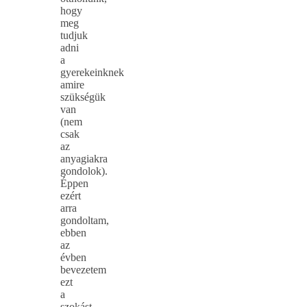
hogy
meg
tudjuk
adni
a
gyerekeinknek
amire
szükségük
van
(nem
csak
az
anyagiakra
gondolok).
Éppen
ezért
arra
gondoltam,
ebben
az
évben
bevezetem
ezt
a
szokást,