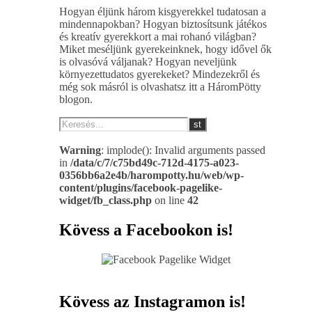
Hogyan éljünk három kisgyerekkel tudatosan a
mindennapokban? Hogyan biztosítsunk játékos
és kreatív gyerekkort a mai rohanó világban?
Miket meséljünk gyerekeinknek, hogy idővel ők
is olvasóvá váljanak? Hogyan neveljünk
környezettudatos gyerekeket? Mindezekről és
még sok másról is olvashatsz itt a HáromPötty
blogon.
Warning
: implode(): Invalid arguments passed
in
/data/c/7/c75bd49c-712d-4175-a023-
0356bb6a2e4b/harompotty.hu/web/wp-
content/plugins/facebook-pagelike-
widget/fb_class.php
on line
42
Kövess a Facebookon is!
Kövess az Instagramon is!