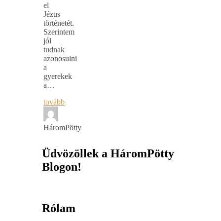
el
Jézus
történetét.
Szerintem
jól
tudnak
azonosulni
a
gyerekek
a…
tovább
HáromPötty
Üdvözöllek a HáromPötty
Blogon!
Rólam