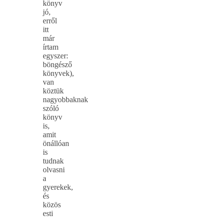
könyv
jó,
erről
itt
már
írtam
egyszer:
böngésző
könyvek),
van
köztük
nagyobbaknak
szóló
könyv
is,
amit
önállóan
is
tudnak
olvasni
a
gyerekek,
és
közös
esti