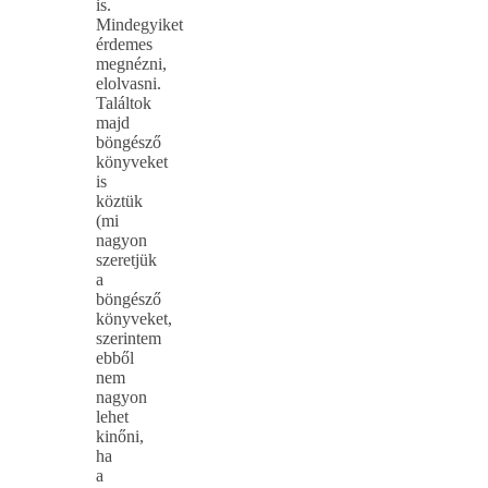
is.
Mindegyiket
érdemes
megnézni,
elolvasni.
Találtok
majd
böngésző
könyveket
is
köztük
(mi
nagyon
szeretjük
a
böngésző
könyveket,
szerintem
ebből
nem
nagyon
lehet
kinőni,
ha
a