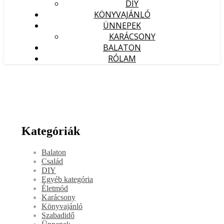
DIY
KÖNYVAJÁNLÓ
ÜNNEPEK
KARÁCSONY
BALATON
RÓLAM
Kategóriák
Balaton
Család
DIY
Egyéb kategória
Életmód
Karácsony
Könyvajánló
Szabadidő