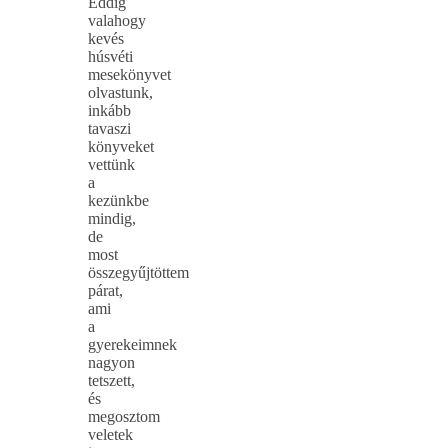
Eddig
valahogy
kevés
húsvéti
mesekönyvet
olvastunk,
inkább
tavaszi
könyveket
vettünk
a
kezünkbe
mindig,
de
most
összegyűjtöttem
párat,
ami
a
gyerekeimnek
nagyon
tetszett,
és
megosztom
veletek