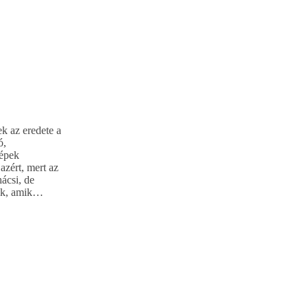
k az eredete a
ó,
népek
azért, mert az
ácsi, de
zik, amik…