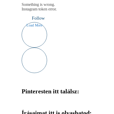
Something is wrong.
Instagram token error.
Follow
Load More
Pinteresten itt találsz:
Írásaimat itt is olvashatod: