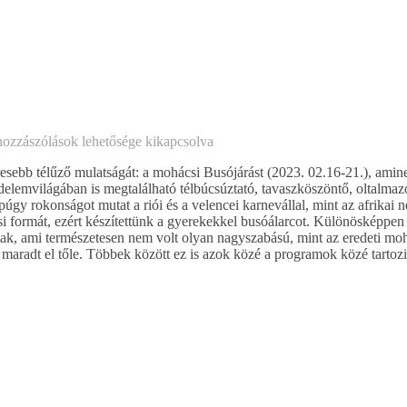
hozzászólások lehetősége kikapcsolva
esebb télűző mulatságát: a mohácsi Busójárást (2023. 02.16-21.), amine
delemvilágában is megtalálható télbúcsúztató, tavaszköszöntő, oltalmaz
úgy rokonságot mutat a riói és a velencei karnevállal, mint az afrikai 
si formát, ezért készítettünk a gyerekekkel busóálarcot. Különösképpen 
tak, ami természetesen nem volt olyan nagyszabású, mint az eredeti moh
maradt el tőle. Többek között ez is azok közé a programok közé tarto