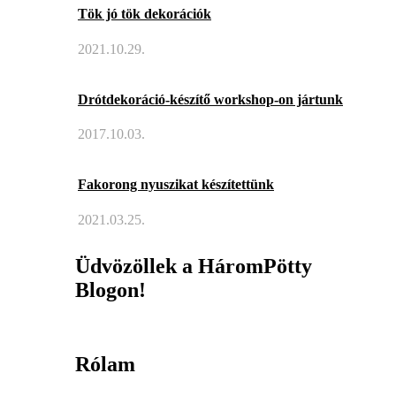
Tök jó tök dekorációk
2021.10.29.
Drótdekoráció-készítő workshop-on jártunk
2017.10.03.
Fakorong nyuszikat készítettünk
2021.03.25.
Üdvözöllek a HáromPötty
Blogon!
Rólam