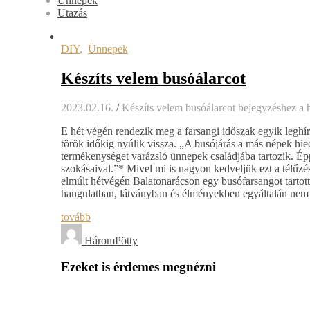
Ünnepek
Utazás
DIY
,
Ünnepek
Készíts velem busóálarcot
2023.02.16.
/
Készíts velem busóálarcot bejegyzéshez
a 
E hét végén rendezik meg a farsangi időszak egyik leghír
török időkig nyúlik vissza. „A busójárás a más népek hie
termékenységet varázsló ünnepek családjába tartozik. Épp
szokásaival.”* Mivel mi is nagyon kedveljük ezt a télűzé
elmúlt hétvégén Balatonarácson egy busófarsangot tartot
hangulatban, látványban és élményekben egyáltalán nem 
tovább
HáromPötty
Ezeket is érdemes megnézni