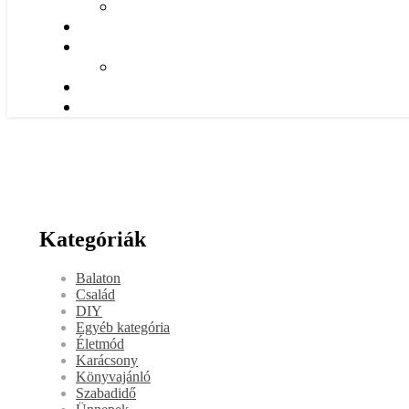
Kategóriák
Balaton
Család
DIY
Egyéb kategória
Életmód
Karácsony
Könyvajánló
Szabadidő