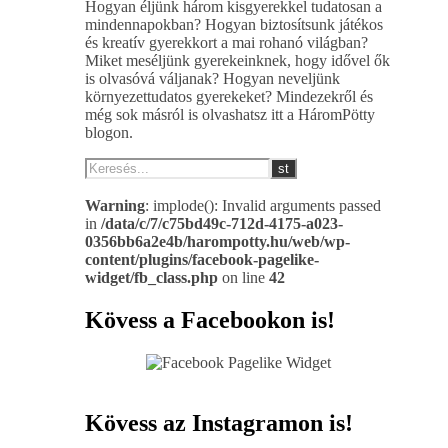
Hogyan éljünk három kisgyerekkel tudatosan a
mindennapokban? Hogyan biztosítsunk játékos
és kreatív gyerekkort a mai rohanó világban?
Miket meséljünk gyerekeinknek, hogy idővel ők
is olvasóvá váljanak? Hogyan neveljünk
környezettudatos gyerekeket? Mindezekről és
még sok másról is olvashatsz itt a HáromPötty
blogon.
Warning
: implode(): Invalid arguments passed
in
/data/c/7/c75bd49c-712d-4175-a023-
0356bb6a2e4b/harompotty.hu/web/wp-
content/plugins/facebook-pagelike-
widget/fb_class.php
on line
42
Kövess a Facebookon is!
Kövess az Instagramon is!