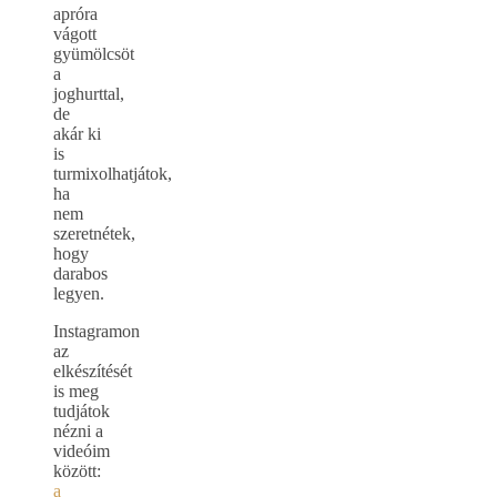
apróra
vágott
gyümölcsöt
a
joghurttal,
de
akár ki
is
turmixolhatjátok,
ha
nem
szeretnétek,
hogy
darabos
legyen.
Instagramon
az
elkészítését
is meg
tudjátok
nézni a
videóim
között:
a