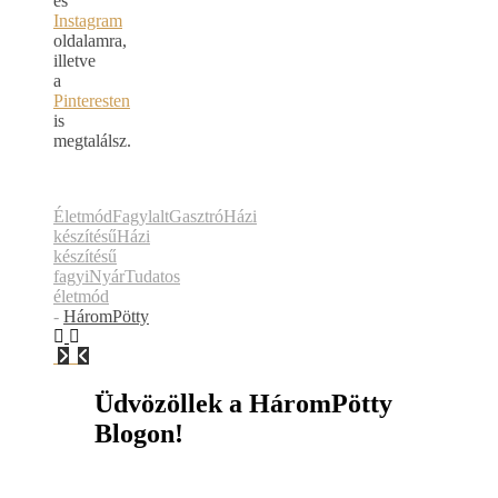
és
Instagram
oldalamra,
illetve
a
Pinteresten
is
megtalálsz.
Életmód
Fagylalt
Gasztró
Házi
készítésű
Házi
készítésű
fagyi
Nyár
Tudatos
életmód
-
HáromPötty
Üdvözöllek a HáromPötty
Blogon!