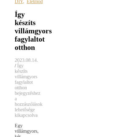
DIY
,
Életmód
Így
készíts
villámgyors
fagylaltot
otthon
2023.08.14.
/
Így
készíts
villámgyors
fagylaltot
otthon
bejegyzéshez
a
hozzászólások
lehetősége
kikapcsolva
Egy
villámgyors,
két-