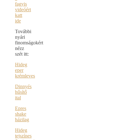
fagyis
videóért
katt
ide
További
nyári
finomságokért
nézz
szét itt:
Hideg
eper
krémleves
Dinnyés
hűsítő
ital
Epres
shake
házilag
Hideg
tejszínes