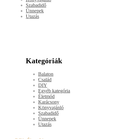
Szabadidő
Ünnepek
Utazás
Kategóriák
Balaton
Család
DIY
Egyéb kategória
Életmód
Karácsony
Könyvajánló
Szabadidő
Ünnepek
Utazás