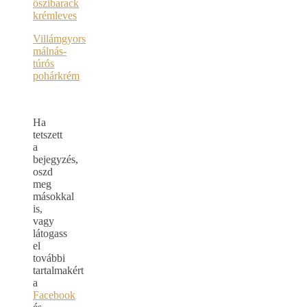
őszibarack
krémleves
Villámgyors
málnás-
túrós
pohárkrém
Ha
tetszett
a
bejegyzés,
oszd
meg
másokkal
is,
vagy
látogass
el
további
tartalmakért
a
Facebook