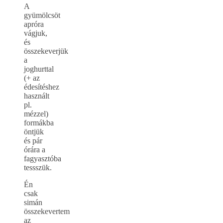
A
gyümölcsöt
apróra
vágjuk,
és
összekeverjük
a
joghurttal
(+ az
édesítéshez
használt
pl.
mézzel)
formákba
öntjük
és pár
órára a
fagyasztóba
tessszük.
Én
csak
simán
összekevertem
az