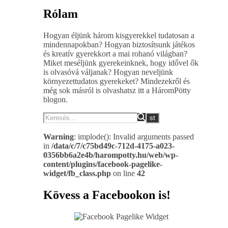
Rólam
Hogyan éljünk három kisgyerekkel tudatosan a
mindennapokban? Hogyan biztosítsunk játékos
és kreatív gyerekkort a mai rohanó világban?
Miket meséljünk gyerekeinknek, hogy idővel ők
is olvasóvá váljanak? Hogyan neveljünk
környezettudatos gyerekeket? Mindezekről és
még sok másról is olvashatsz itt a HáromPötty
blogon.
Warning
: implode(): Invalid arguments passed
in
/data/c/7/c75bd49c-712d-4175-a023-
0356bb6a2e4b/harompotty.hu/web/wp-
content/plugins/facebook-pagelike-
widget/fb_class.php
on line
42
Kövess a Facebookon is!