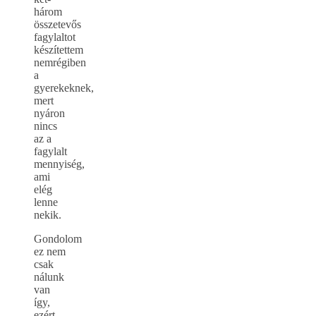
három
összetevős
fagylaltot
készítettem
nemrégiben
a
gyerekeknek,
mert
nyáron
nincs
az a
fagylalt
mennyiség,
ami
elég
lenne
nekik.
Gondolom
ez nem
csak
nálunk
van
így,
ezért