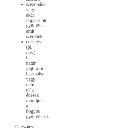
szezonális
vagy
akár
fagyasztott
gyümölcs,
amit
szerettek
édesítés
(pl.
méz)
ha
natúr
joghurtot
használsz
vagy
nem
elég
édesek
mondjuk
a
bogyós
gyümölcsök
Elkészítés: