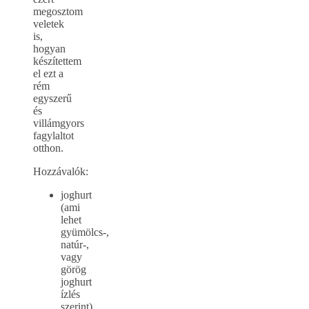
megosztom
veletek
is,
hogyan
készítettem
el ezt a
rém
egyszerű
és
villámgyors
fagylaltot
otthon.
Hozzávalók:
joghurt
(ami
lehet
gyümölcs-,
natúr-,
vagy
görög
joghurt
ízlés
szerint)