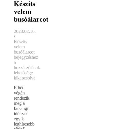
Készíts
velem
busóálarcot
2023.02.16.
/
Készíts
velem
busóálarcot
bejegyzéshez
a
hozzászólások
lehetősége
kikapcsolva
E hét
végén
rendezik
meg a
farsangi
időszak
egyik
leghíresebb