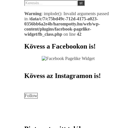
Warning
: implode(): Invalid arguments passed
in
/data/c/7/c75bd49c-712d-4175-a023-
0356bb6a2e4b/harompotty.hu/web/wp-
content/plugins/facebook-pagelike-
widget/fb_class.php
on line
42
Kövess a Facebookon is!
Kövess az Instagramon is!
Follow