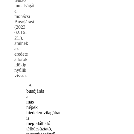
télűző
mulatságát:
a
mohácsi
Busójárást
(2023.
02.16-
21.),
aminek
az
eredete
a török
időkig
nyúlik
vissza.
„A
busójárás
a
más
népek
hiedelemvilágában
is
megtalálható
télbúcsúztató,