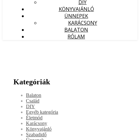
DIY
KÖNYVAJÁNLÓ
ÜNNEPEK
KARÁCSONY
BALATON
RÓLAM
Kategóriák
Balaton
Család
DIY
Egyéb kategória
Életmód
Karácsony
Könyvajánló
Szabadidő