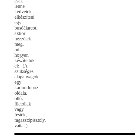
csak
lenne
kedvetek
elkészíteni
egy
busóálarcot,
akkor
nézzétek
meg,
mi
hogyan
készítettük
el: (A
szükséges
alapanyagok
egy
kartondoboz
oldala,
olló,
filctollak
vagy
festék,
ragasztópisztoly,
vatta. )