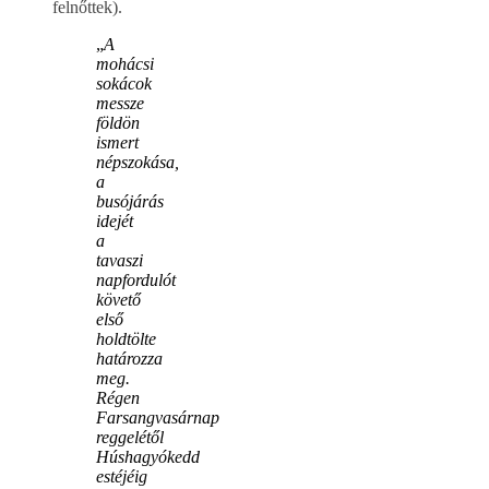
felnőttek).
„
A
mohácsi
sokácok
messze
földön
ismert
népszokása,
a
busójárás
idejét
a
tavaszi
napfordulót
követő
első
holdtölte
határozza
meg.
Régen
Farsangvasárnap
reggelétől
Húshagyókedd
estéjéig