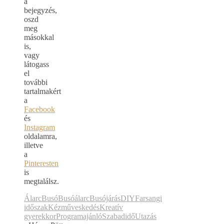
a
bejegyzés,
oszd
meg
másokkal
is,
vagy
látogass
el
további
tartalmakért
a
Facebook
és
Instagram
oldalamra,
illetve
a
Pinteresten
is
megtalálsz.
Álarc
Busó
Busóálarc
Busójárás
DIY
Farsangi
időszak
Kézműveskedés
Kreatív
gyerekkor
Programajánló
Szabadidő
Utazás