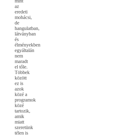
mint
az
eredeti
mohácsi,
de
hangulatban,
látványban
és
élményekben
egyáltalán
nem
maradt
el tőle.
Többek
között
ez is
azok
közé a
programok
közé
tartozik,
amik
miatt
szeretünk
télen is