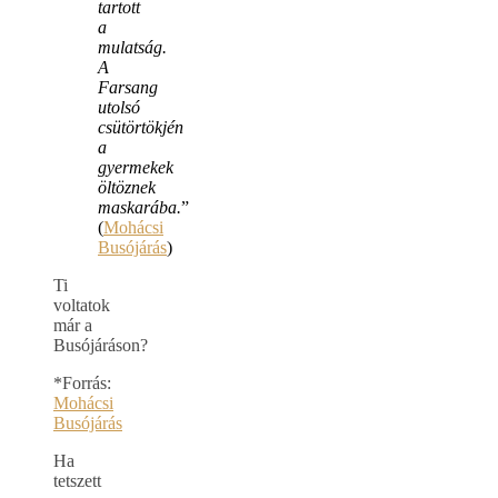
tartott
a
mulatság.
A
Farsang
utolsó
csütörtökjén
a
gyermekek
öltöznek
maskarába.
”
(
Mohácsi
Busójárás
)
Ti
voltatok
már a
Busójáráson?
*Forrás:
Mohácsi
Busójárás
Ha
tetszett