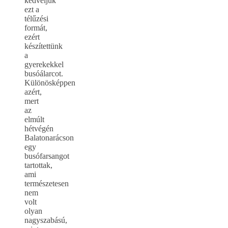
kedveljük
ezt a
télűzési
formát,
ezért
készítettünk
a
gyerekekkel
busóálarcot.
Különösképpen
azért,
mert
az
elmúlt
hétvégén
Balatonarácson
egy
busófarsangot
tartottak,
ami
természetesen
nem
volt
olyan
nagyszabású,