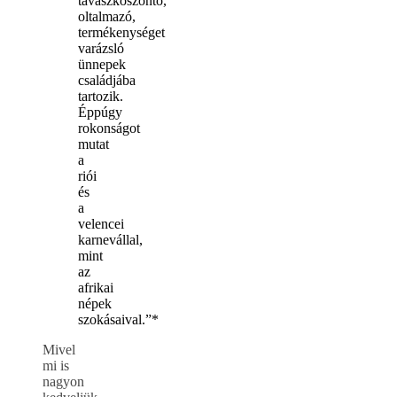
tavaszköszöntő,
oltalmazó,
termékenységet
varázsló
ünnepek
családjába
tartozik.
Éppúgy
rokonságot
mutat
a
riói
és
a
velencei
karnevállal,
mint
az
afrikai
népek
szokásaival.”*
Mivel
mi is
nagyon