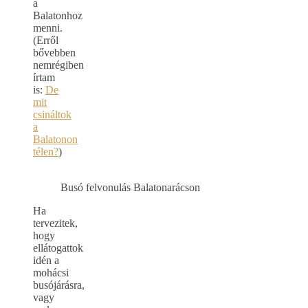
a
Balatonhoz
menni.
(Erről
bővebben
nemrégiben
írtam
is:
De
mit
csináltok
a
Balatonon
télen?
)
Busó felvonulás Balatonarácson
Ha
tervezitek,
hogy
ellátogattok
idén a
mohácsi
busójárásra,
vagy