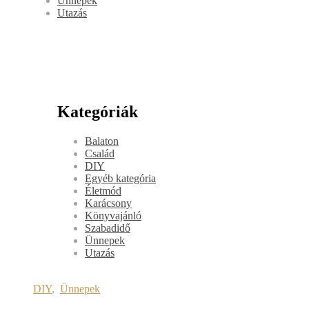
Ünnepek
Utazás
Kategóriák
Balaton
Család
DIY
Egyéb kategória
Életmód
Karácsony
Könyvajánló
Szabadidő
Ünnepek
Utazás
DIY
,
Ünnepek