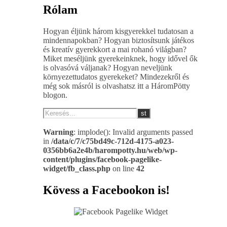
Rólam
Hogyan éljünk három kisgyerekkel tudatosan a
mindennapokban? Hogyan biztosítsunk játékos
és kreatív gyerekkort a mai rohanó világban?
Miket meséljünk gyerekeinknek, hogy idővel ők
is olvasóvá váljanak? Hogyan neveljünk
környezettudatos gyerekeket? Mindezekről és
még sok másról is olvashatsz itt a HáromPötty
blogon.
Warning
: implode(): Invalid arguments passed
in
/data/c/7/c75bd49c-712d-4175-a023-
0356bb6a2e4b/harompotty.hu/web/wp-
content/plugins/facebook-pagelike-
widget/fb_class.php
on line
42
Kövess a Facebookon is!