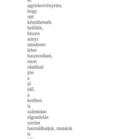
agytekervényeim,
hogy
mit
készíthetnék
belőlük,
hiszen
annyi
mindenre
lehet
hasznosítani,
most
ráadásul
jön
a
jó
idő,
a
kertben
is
számtalan
elgondolás
szerint
használhatjuk, mutatok
is