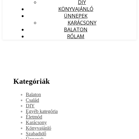
DIY
KÖNYVAJÁNLÓ
ÜNNEPEK
KARÁCSONY
BALATON
RÓLAM
Kategóriák
Balaton
Család
DIY
Egyéb kategória
Életmód
Karácsony
Könyvajánló
Szabadidő