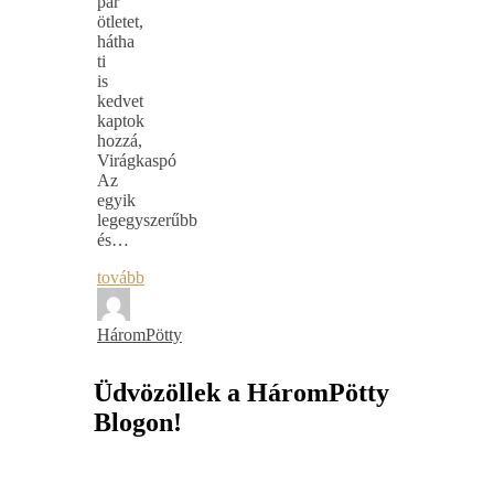
pár
ötletet,
hátha
ti
is
kedvet
kaptok
hozzá,
Virágkaspó
Az
egyik
legegyszerűbb
és…
tovább
HáromPötty
Üdvözöllek a HáromPötty
Blogon!