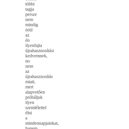
többi
tagja
persze
nem
mindig
örül
az
én
ilyenfajta
újrahasznosítási
kedvemnek,
no
nem
az
újrahasznosítás
miatt,
mert
alapvetően
próbáljuk
ilyen
szemlélettel
élni
a
mindennapjainkat,
hanem,