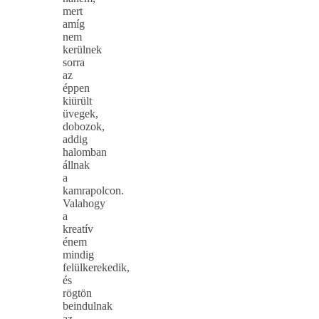
mert
amíg
nem
kerülnek
sorra
az
éppen
kiürült
üvegek,
dobozok,
addig
halomban
állnak
a
kamrapolcon.
Valahogy
a
kreatív
énem
mindig
felülkerekedik,
és
rögtön
beindulnak
az