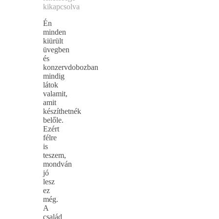
kikapcsolva
Én
minden
kiürült
üvegben
és
konzervdobozban
mindig
látok
valamit,
amit
készíthetnék
belőle.
Ezért
félre
is
teszem,
mondván
jó
lesz
ez
még.
A
család