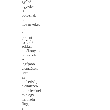
gyűjtő
egyedek
is
poroznak
be
növényeket,
de
a
pollent
gyűjtők
sokkal
hatékonyabb
beporzók.
A
legújabb
elemzések
szerint
az
emberiség
élelmiszer-
termelésének
mintegy
harmada
függ
a