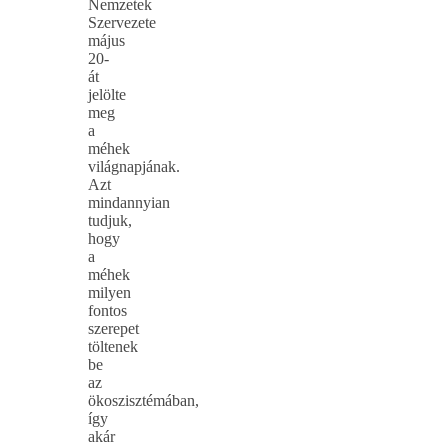
Nemzetek
Szervezete
május
20-
át
jelölte
meg
a
méhek
világnapjának.
Azt
mindannyian
tudjuk,
hogy
a
méhek
milyen
fontos
szerepet
töltenek
be
az
ökoszisztémában,
így
akár