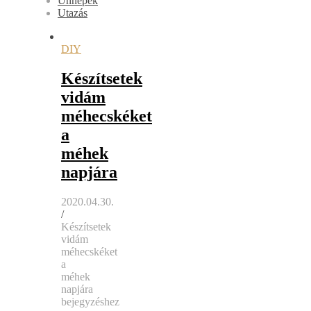
Ünnepek
Utazás
DIY
Készítsetek
vidám
méhecskéket
a
méhek
napjára
2020.04.30.
/
Készítsetek
vidám
méhecskéket
a
méhek
napjára
bejegyzéshez