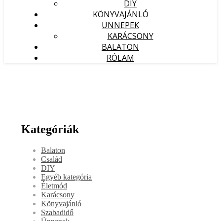
DIY
KÖNYVAJÁNLÓ
ÜNNEPEK
KARÁCSONY
BALATON
RÓLAM
Kategóriák
Balaton
Család
DIY
Egyéb kategória
Életmód
Karácsony
Könyvajánló
Szabadidő