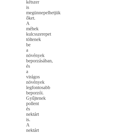
kétszer
is
megünnepelhetjük
őket.
A
méhek
kulcsszerepet
töltenek
be
a
növények
beporzásában,
és
a
virágos
növények
legfontosabb
beporzói.
Gyűjtenek
pollent
és
nektárt
is.
A
nektárt