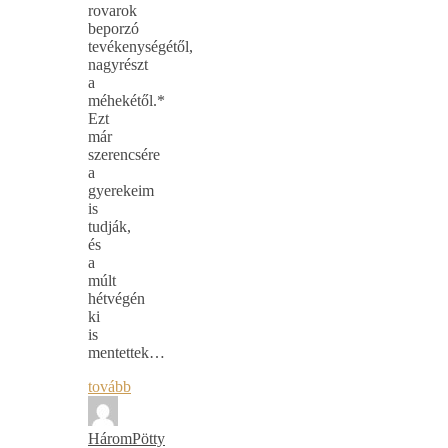
rovarok
beporzó
tevékenységétől,
nagyrészt
a
méhekétől.*
Ezt
már
szerencsére
a
gyerekeim
is
tudják,
és
a
múlt
hétvégén
ki
is
mentettek…
tovább
HáromPötty