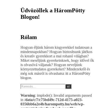
Üdvözöllek a HáromPötty
Blogon!
Rólam
Hogyan éljünk három kisgyerekkel tudatosan a
mindennapokban? Hogyan biztosítsunk játékos
és kreatív gyerekkort a mai rohanó világban?
Miket meséljünk gyerekeinknek, hogy idővel ők
is olvasóvá váljanak? Hogyan neveljünk
környezettudatos gyerekeket? Mindezekről és
még sok másról is olvashatsz itt a HáromPötty
blogon.
Warning
: implode(): Invalid arguments passed
in
/data/c/7/c75bd49c-712d-4175-a023-
0356bb6a2e4b/harompotty.hu/web/wp-