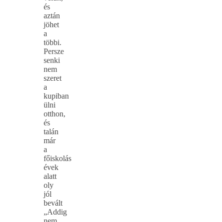
és
aztán
jöhet
a
többi.
Persze
senki
nem
szeret
a
kupiban
ülni
otthon,
és
talán
már
a
főiskolás
évek
alatt
oly
jól
bevált
„Addig
nem