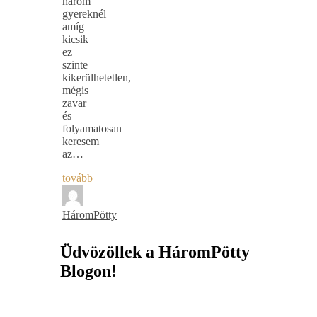
három
gyereknél
amíg
kicsik
ez
szinte
kikerülhetetlen,
mégis
zavar
és
folyamatosan
keresem
az…
tovább
HáromPötty
Üdvözöllek a HáromPötty
Blogon!