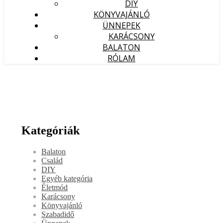
DIY
KÖNYVAJÁNLÓ
ÜNNEPEK
KARÁCSONY
BALATON
RÓLAM
Kategóriák
Balaton
Család
DIY
Egyéb kategória
Életmód
Karácsony
Könyvajánló
Szabadidő