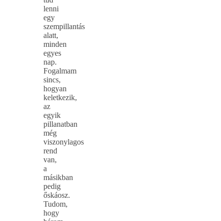
lenni
egy
szempillantás
alatt,
minden
egyes
nap.
Fogalmam
sincs,
hogyan
keletkezik,
az
egyik
pillanatban
még
viszonylagos
rend
van,
a
másikban
pedig
őskáosz.
Tudom,
hogy