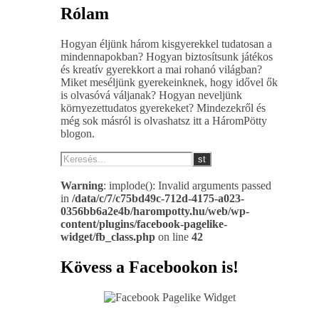
Rólam
Hogyan éljünk három kisgyerekkel tudatosan a
mindennapokban? Hogyan biztosítsunk játékos
és kreatív gyerekkort a mai rohanó világban?
Miket meséljünk gyerekeinknek, hogy idővel ők
is olvasóvá váljanak? Hogyan neveljünk
környezettudatos gyerekeket? Mindezekről és
még sok másról is olvashatsz itt a HáromPötty
blogon.
Warning
: implode(): Invalid arguments passed
in
/data/c/7/c75bd49c-712d-4175-a023-
0356bb6a2e4b/harompotty.hu/web/wp-
content/plugins/facebook-pagelike-
widget/fb_class.php
on line
42
Kövess a Facebookon is!