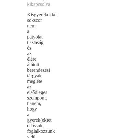
kikapcsolva
Kisgyerekekkel
sokszor
nem
a
patyolat
tisztaság
és
az
élére
állított
berendezési
tárgyak
megléte
az
elsődleges
szempont,
hanem,
hogy
a
gyerek(ek)et
ellássuk,
foglalkozzunk
velük,