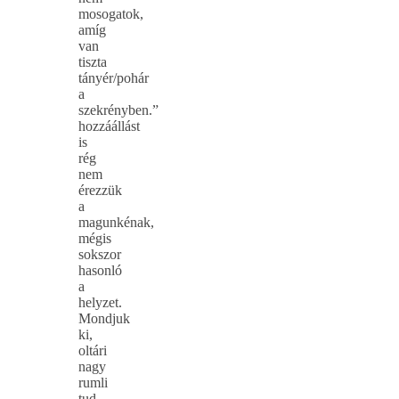
mosogatok,
amíg
van
tiszta
tányér/pohár
a
szekrényben.”
hozzáállást
is
rég
nem
érezzük
a
magunkénak,
mégis
sokszor
hasonló
a
helyzet.
Mondjuk
ki,
oltári
nagy
rumli
tud