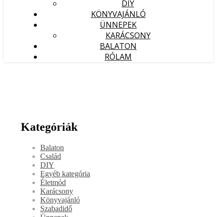
DIY
KÖNYVAJÁNLÓ
ÜNNEPEK
KARÁCSONY
BALATON
RÓLAM
Kategóriák
Balaton
Család
DIY
Egyéb kategória
Életmód
Karácsony
Könyvajánló
Szabadidő