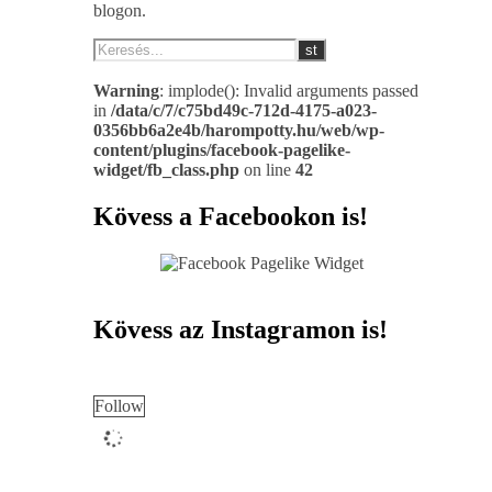
blogon.
Warning
: implode(): Invalid arguments passed
in
/data/c/7/c75bd49c-712d-4175-a023-
0356bb6a2e4b/harompotty.hu/web/wp-
content/plugins/facebook-pagelike-
widget/fb_class.php
on line
42
Kövess a Facebookon is!
Kövess az Instagramon is!
Follow