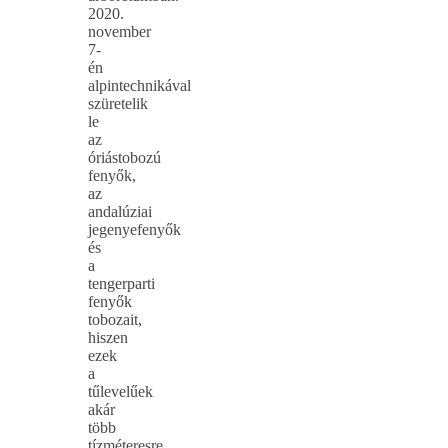
2020.
november
7-
én
alpintechnikával
szüretelik
le
az
óriástobozú
fenyők,
az
andalúziai
jegenyefenyők
és
a
tengerparti
fenyők
tobozait,
hiszen
ezek
a
tűlevelűek
akár
több
tízméteresre