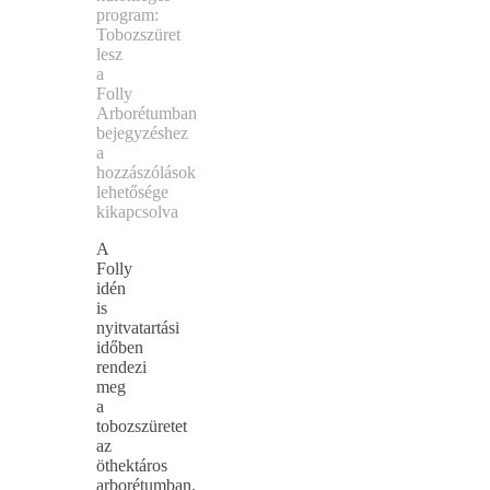
program:
Tobozszüret
lesz
a
Folly
Arborétumban
bejegyzéshez
a
hozzászólások
lehetősége
kikapcsolva
A
Folly
idén
is
nyitvatartási
időben
rendezi
meg
a
tobozszüretet
az
öthektáros
arborétumban.