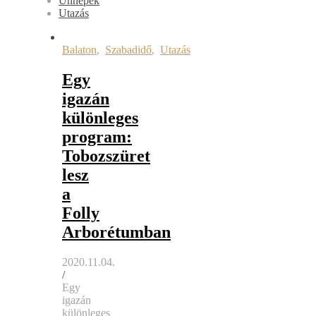
Ünnepek
Utazás
Balaton
,
Szabadidő
,
Utazás
Egy
igazán
különleges
program:
Tobozszüret
lesz
a
Folly
Arborétumban
2020.11.04.
/
Egy
igazán
különleges