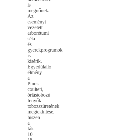
is
megnőnek.
Az
eseményt
vezetett
arborétumi
séta
és
gyerekprogramok
is
kísérik.
Egyedülálló
élmény
a
Pinus
coulteri,
óriástobozú
fenyők
tobozszüretének
megtekintése,
hiszen
a
fák
10-
15