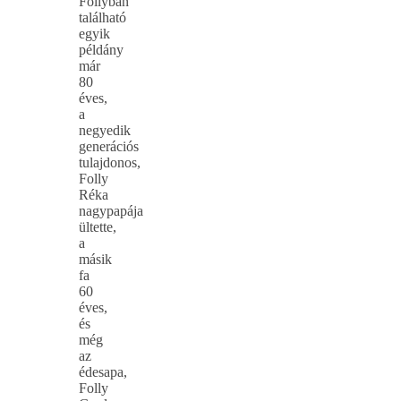
Follyban
található
egyik
példány
már
80
éves,
a
negyedik
generációs
tulajdonos,
Folly
Réka
nagypapája
ültette,
a
másik
fa
60
éves,
és
még
az
édesapa,
Folly