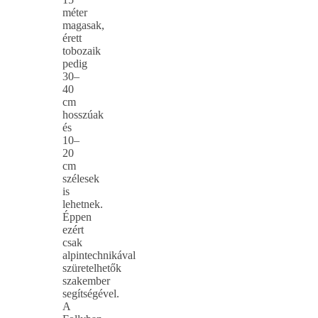
méter
magasak,
érett
tobozaik
pedig
30–
40
cm
hosszúak
és
10–
20
cm
szélesek
is
lehetnek.
Éppen
ezért
csak
alpintechnikával
szüretelhetők
szakember
segítségével.
A