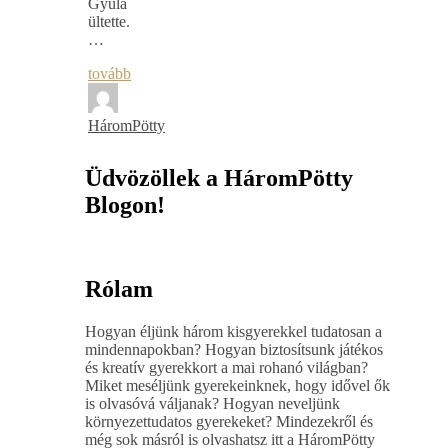
Gyula
ültette.
…
tovább
HáromPötty
Üdvözöllek a HáromPötty
Blogon!
Rólam
Hogyan éljünk három kisgyerekkel tudatosan a
mindennapokban? Hogyan biztosítsunk játékos
és kreatív gyerekkort a mai rohanó világban?
Miket meséljünk gyerekeinknek, hogy idővel ők
is olvasóvá váljanak? Hogyan neveljünk
környezettudatos gyerekeket? Mindezekről és
még sok másról is olvashatsz itt a HáromPötty