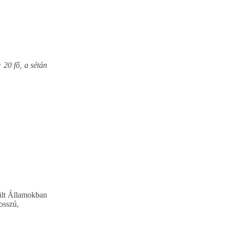
 20 fő, a sétán
sült Államokban
osszú,