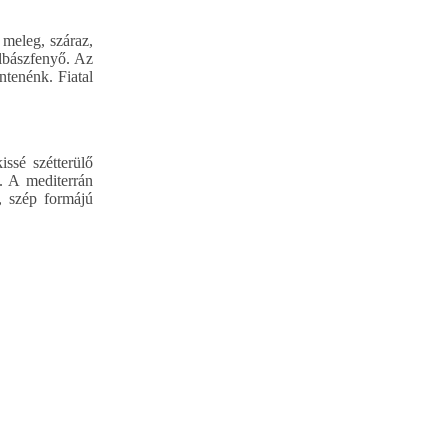
meleg, száraz,
olbászfenyő. Az
ntenénk. Fiatal
ssé szétterülő
. A mediterrán
ű, szép formájú