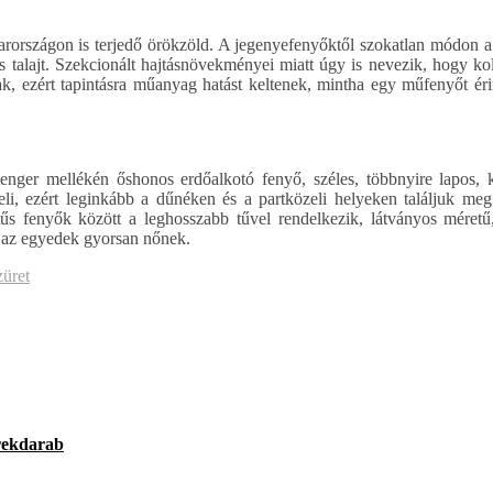
rországon is terjedő örökzöld. A jegenyefenyőktől szokatlan módon a 
es talajt. Szekcionált hajtásnövekményei miatt úgy is nevezik, hogy k
tak, ezért tapintásra műanyag hatást keltenek, mintha egy műfenyőt éri
ger mellékén őshonos erdőalkotó fenyő, széles, többnyire lapos, ki
i, ezért leginkább a dűnéken és a partközeli helyeken találjuk meg
ttűs fenyők között a leghosszabb tűvel rendelkezik, látványos méret
 az egyedek gyorsan nőnek.
üret
erekdarab