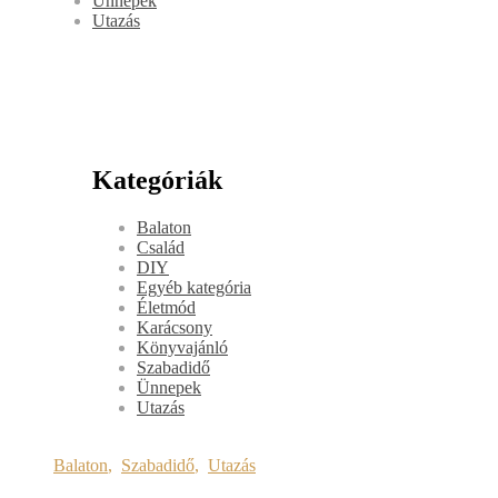
Ünnepek
Utazás
Kategóriák
Balaton
Család
DIY
Egyéb kategória
Életmód
Karácsony
Könyvajánló
Szabadidő
Ünnepek
Utazás
Balaton
,
Szabadidő
,
Utazás