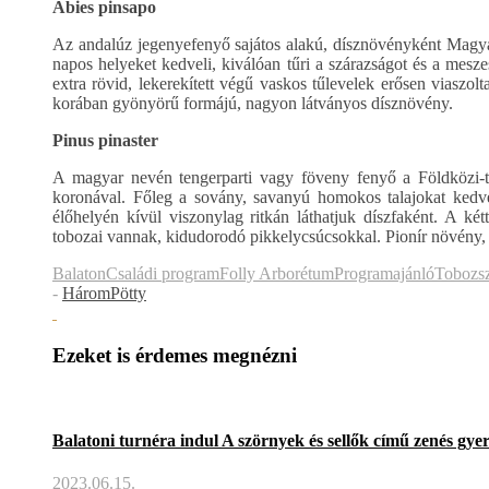
Abies pinsapo
Az andalúz jegenyefenyő sajátos alakú, dísznövényként Magya
napos helyeket kedveli, kiválóan tűri a szárazságot és a mesz
extra rövid, lekerekített végű vaskos tűlevelek erősen viaszol
korában gyönyörű formájú, nagyon látványos dísznövény.
Pinus pinaster
A magyar nevén tengerparti vagy föveny fenyő a Földközi-ten
koronával. Főleg a sovány, savanyú homokos talajokat kedvel
élőhelyén kívül viszonylag ritkán láthatjuk díszfaként. A ké
tobozai vannak, kidudorodó pikkelycsúcsokkal. Pionír növény,
Balaton
Családi program
Folly Arborétum
Programajánló
Tobozsz
-
HáromPötty
Ezeket is érdemes megnézni
Balatoni turnéra indul A szörnyek és sellők című zenés gy
2023.06.15.