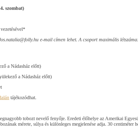
14. szombat)
 vezetésével*
oldos.natalia@folly.hu e-mail címen lehet. A csoport maximális létszáma:
ező a Nádasház előtt)
yülekező a Nádasház előtt)
t
dalán
tájékozódhat.
e legnagyobb tobozt nevelő fenyője. Eredeti élőhelye az Amerikai Egye
obozának mérete, súlya és különleges megjelenése adja. 30 centiméter h