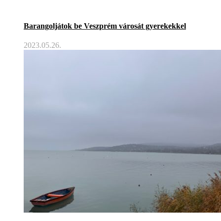
Barangoljátok be Veszprém városát gyerekekkel
2023.05.26.