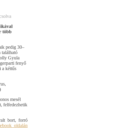
csolva
ikával
r több
aik pedig 30–
 található
Folly Gyula
ngerparti fenyő
i a kéttűs
rus,
)
donos mesél
, felfedezhetik
alt bort, forró
ebook oldalán