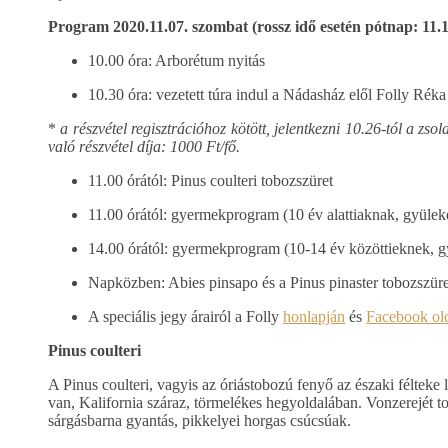
Program 2020.11.07. szombat (rossz idő esetén pótnap: 11.
10.00 óra: Arborétum nyitás
10.30 óra: vezetett túra indul a Nádasház elől Folly Réka
*
a részvétel regisztrációhoz kötött, jelentkezni 10.26-tól a zs
való részvétel díja: 1000 Ft/fő.
11.00 órától: Pinus coulteri tobozszüret
11.00 órától: gyermekprogram (10 év alattiaknak, gyülek
14.00 órától: gyermekprogram (10-14 év közöttieknek, g
Napközben: Abies pinsapo és a Pinus pinaster tobozszüre
A speciális jegy árairól a Folly
honlapján
és
Facebook ol
Pinus coulteri
A Pinus coulteri, vagyis az óriástobozú fenyő az északi féltek
van, Kalifornia száraz, törmelékes hegyoldalában. Vonzerejét t
sárgásbarna gyantás, pikkelyei horgas csúcsúak.