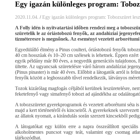
Egy igazán különleges program: Toboz
2020.11.04.
/
Egy igazán különleges program: Tobozszüret les
A Folly idén is nyitvatartási időben
rendezi meg a tobozszü
szüretelik le az óriástobozú fenyők, az andalúziai jegenyef
tízméteresre is megnőnek. Az eseményt vezetett arborétumi 
Egyedülálló élmény a Pinus coulteri, óriástobozú fenyők toboz
40 cm hosszúak és 10–20 cm szélesek is lehetnek. Éppen ezért c
egyik példány már 80 éves, a negyedik generációs tulajdonos, F
ültette. Az ugyancsak szüretelésre váró három andalúziai jegenye
(Pinus pinaster) is már 40 éves. Előbbit a látogatók arról is feli
fenyők között a leghosszabb tűvel rendelkezik, látványos mére
Tozok kizárólag magfogás céljából kerülnek leszüretelésre, nem 
feketefenyő vagy simafenyő tobozt ad ajándékba az odalátogat
A tobozszüretet gyerekprogramok és vezetett arborétumi séta is
majd a kert történetéről és kincseiről. A gyerekeknek szervezet
az állatok nyomait, a kirándulás során szerzett kincsekből pedi
A látogatókat egy külön erre a napra összeállított speciális
alkoholmentes puncsot vagy teát, valamint egy csomag atlas
tájékozódhat.