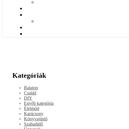
Kategóriák
Balaton
Család
DIY
Egyéb kategória
Életmód
Karácsony
Könyvajánló
Szabadidő