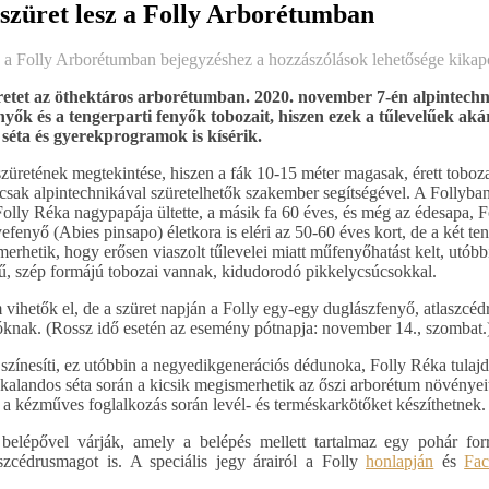
szüret lesz a Folly Arborétumban
z a Folly Arborétumban bejegyzéshez
a hozzászólások lehetősége kikap
retet az öthektáros arborétumban. 2020. november 7-én alpintechn
enyők és a tengerparti fenyők tobozait, hiszen ezek a tűlevelűek aká
séta és gyerekprogramok is kísérik.
szüretének megtekintése, hiszen a fák 10-15 méter magasak, érett toboz
sak alpintechnikával szüretelhetők szakember segítségével. A Follyban
olly Réka nagypapája ültette, a másik fa 60 éves, és még az édesapa, 
fenyő (Abies pinsapo) életkora is eléri az 50-60 éves kort, de a két te
smerhetik, hogy erősen viaszolt tűlevelei miatt műfenyőhatást kelt, utóbb
tű, szép formájú tobozai vannak, kidudorodó pikkelycsúcsokkal.
vihetők el, de a szüret napján a Folly egy-egy duglászfenyő, atlaszcéd
óknak. (Rossz idő esetén az esemény pótnapja: november 14., szombat.
 színesíti, ez utóbbin a negyedikgenerációs dédunoka, Folly Réka tulaj
t kalandos séta során a kicsik megismerhetik az őszi arborétum növényeit
g a kézműves foglalkozás során levél- és terméskarkötőket készíthetnek.
 belépővel várják, amely a belépés mellett tartalmaz egy pohár forr
zcédrusmagot is. A speciális jegy árairól a Folly
honlapján
és
Fac