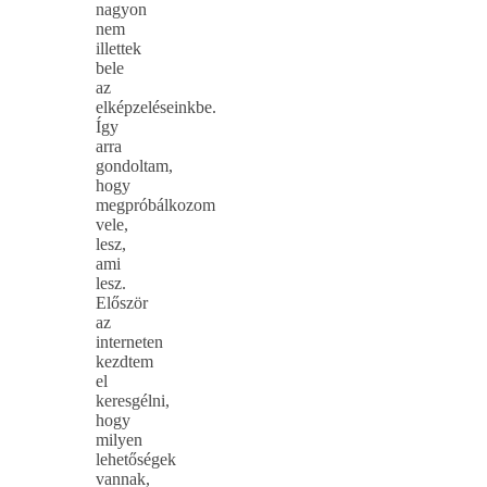
nagyon
nem
illettek
bele
az
elképzeléseinkbe.
Így
arra
gondoltam,
hogy
megpróbálkozom
vele,
lesz,
ami
lesz.
Először
az
interneten
kezdtem
el
keresgélni,
hogy
milyen
lehetőségek
vannak,