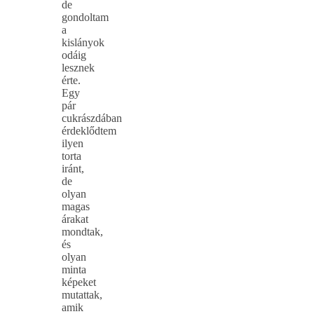
de
gondoltam
a
kislányok
odáig
lesznek
érte.
Egy
pár
cukrászdában
érdeklődtem
ilyen
torta
iránt,
de
olyan
magas
árakat
mondtak,
és
olyan
minta
képeket
mutattak,
amik