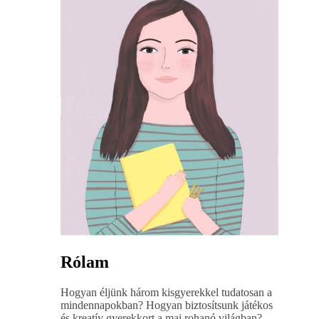
Rólam
Hogyan éljünk három kisgyerekkel tudatosan a
mindennapokban? Hogyan biztosítsunk játékos
és kreatív gyerekkort a mai rohanó világban?