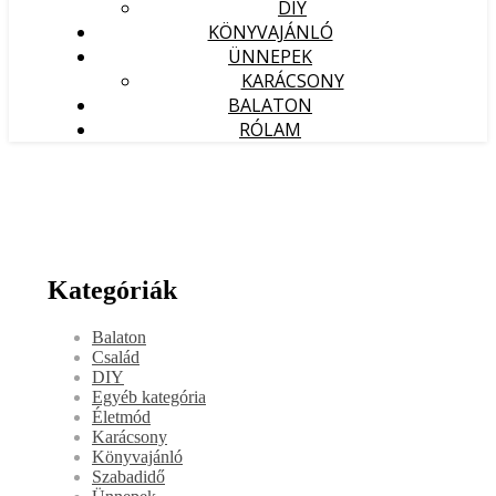
DIY
KÖNYVAJÁNLÓ
ÜNNEPEK
KARÁCSONY
BALATON
RÓLAM
Kategóriák
Balaton
Család
DIY
Egyéb kategória
Életmód
Karácsony
Könyvajánló
Szabadidő