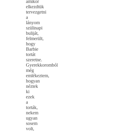
amikor
elkezdtük
tervezgetni
a
lányom
szülinapi
buliját,
felmerült,
hogy
Barbie
tortát
szeretne.
Gyerekkoromból
még
emlékeztem,
hogyan
néztek
ki
ezek
a
torták,
nekem
ugyan
sosem
volt,