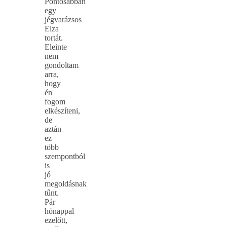
Pontosabban
egy
jégvarázsos
Elza
tortát.
Eleinte
nem
gondoltam
arra,
hogy
én
fogom
elkészíteni,
de
aztán
ez
több
szempontból
is
jó
megoldásnak
tűnt.
Pár
hónappal
ezelőtt,