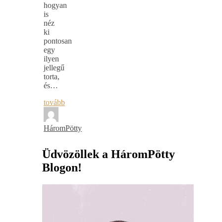
hogyan
is
néz
ki
pontosan
egy
ilyen
jellegű
torta,
és…
tovább
HáromPötty
Üdvözöllek a HáromPötty
Blogon!