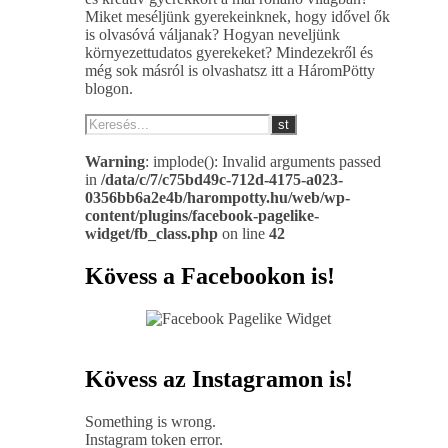
Miket meséljünk gyerekeinknek, hogy idővel ők
is olvasóvá váljanak? Hogyan neveljünk
környezettudatos gyerekeket? Mindezekről és
még sok másról is olvashatsz itt a HáromPötty
blogon.
Warning
: implode(): Invalid arguments passed
in
/data/c/7/c75bd49c-712d-4175-a023-
0356bb6a2e4b/harompotty.hu/web/wp-
content/plugins/facebook-pagelike-
widget/fb_class.php
on line
42
Kövess a Facebookon is!
Kövess az Instagramon is!
Something is wrong.
Instagram token error.