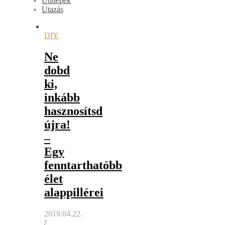
Ünnepek
Utazás
DIY
Ne
dobd
ki,
inkább
hasznosítsd
újra!
–
Egy
fenntarthatóbb
élet
alappillérei
2019.04.22.
/