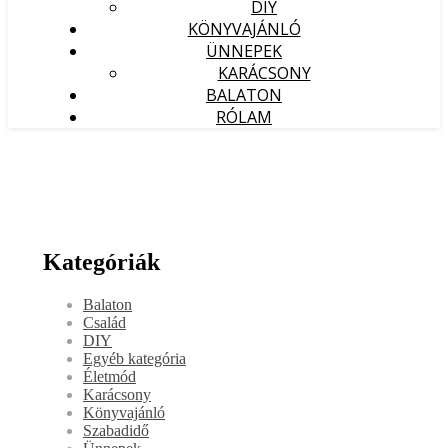
DIY
KÖNYVAJÁNLÓ
ÜNNEPEK
KARÁCSONY
BALATON
RÓLAM
Kategóriák
Balaton
Család
DIY
Egyéb kategória
Életmód
Karácsony
Könyvajánló
Szabadidő