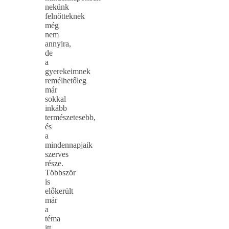
nekünk
felnőtteknek
még
nem
annyira,
de
a
gyerekeimnek
remélhetőleg
már
sokkal
inkább
természetesebb,
és
a
mindennapjaik
szerves
része.
Többször
is
előkerült
már
a
téma
itt