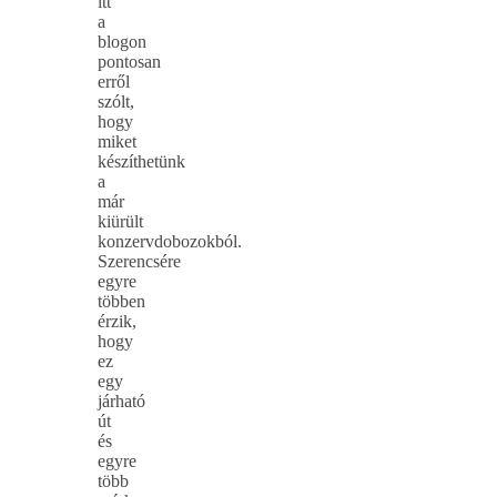
itt
a
blogon
pontosan
erről
szólt,
hogy
miket
készíthetünk
a
már
kiürült
konzervdobozokból.
Szerencsére
egyre
többen
érzik,
hogy
ez
egy
járható
út
és
egyre
több