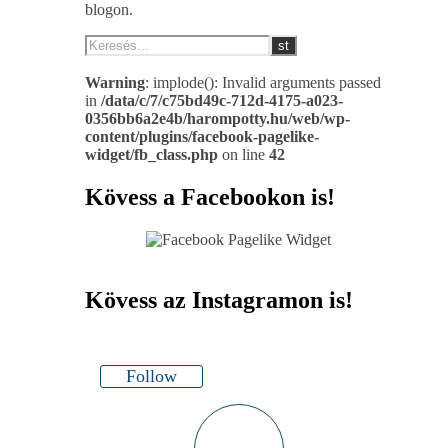
blogon.
Warning
: implode(): Invalid arguments passed
in
/data/c/7/c75bd49c-712d-4175-a023-
0356bb6a2e4b/harompotty.hu/web/wp-
content/plugins/facebook-pagelike-
widget/fb_class.php
on line
42
Kövess a Facebookon is!
Kövess az Instagramon is!
Follow