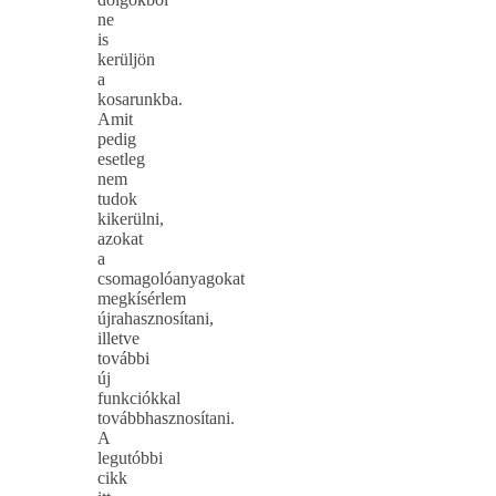
ne
is
kerüljön
a
kosarunkba.
Amit
pedig
esetleg
nem
tudok
kikerülni,
azokat
a
csomagolóanyagokat
megkísérlem
újrahasznosítani,
illetve
további
új
funkciókkal
továbbhasznosítani.
A
legutóbbi
cikk