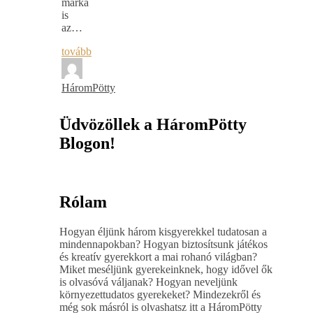
márka
is
az…
tovább
HáromPötty
Üdvözöllek a HáromPötty
Blogon!
Rólam
Hogyan éljünk három kisgyerekkel tudatosan a
mindennapokban? Hogyan biztosítsunk játékos
és kreatív gyerekkort a mai rohanó világban?
Miket meséljünk gyerekeinknek, hogy idővel ők
is olvasóvá váljanak? Hogyan neveljünk
környezettudatos gyerekeket? Mindezekről és
még sok másról is olvashatsz itt a HáromPötty