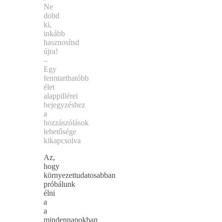
Ne
dobd
ki,
inkább
hasznosítsd
újra!
–
Egy
fenntarthatóbb
élet
alappillérei
bejegyzéshez
a
hozzászólások
lehetősége
kikapcsolva
Az,
hogy
környezettudatosabban
próbálunk
élni
a
a
mindennapokban