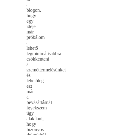
a
blogon,
hogy
egy
ideje
már
próbálom
a
lehető
legminimálisabbra
csökkenteni
a
szeméttermelésünket
és
lehetőleg
ezt
már
a
bevásárlásnál
igyekszem
úgy
alakítani,
hogy
bizonyos
dolgokból