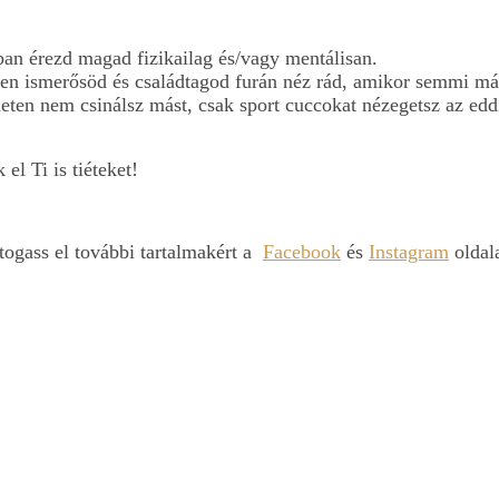
ban érezd magad fizikailag és/vagy mentálisan.
den ismerősöd és családtagod furán néz rád, amikor semmi m
rneten nem csinálsz mást, csak sport cuccokat nézegetsz az edd
el Ti is tiéteket!
togass el további tartalmakért a
Facebook
és
Instagram
oldala