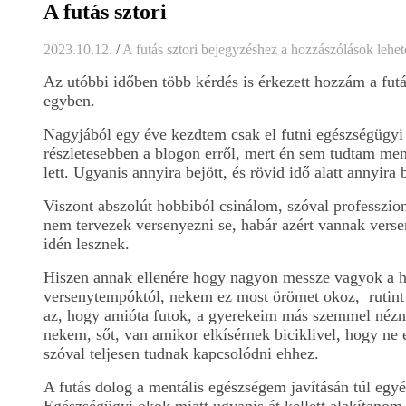
A futás sztori
2023.10.12.
/
A futás sztori bejegyzéshez
a hozzászólások lehet
Az utóbbi időben több kérdés is érkezett hozzám a fut
egyben.
Nagyjából egy éve kezdtem csak el futni egészségügyi o
részletesebben a blogon erről, mert én sem tudtam menn
lett. Ugyanis annyira bejött, és rövid idő alatt annyir
Viszont abszolút hobbiból csinálom, szóval professzion
nem tervezek versenyezni se, habár azért vannak verse
idén lesznek.
Hiszen annak ellenére hogy nagyon messze vagyok a h
versenytempóktól, nekem ez most örömet okoz, rutint
az, hogy amióta futok, a gyerekeim más szemmel néznek
nekem, sőt, van amikor elkísérnek biciklivel, hogy ne 
szóval teljesen tudnak kapcsolódni ehhez.
A futás dolog a mentális egészségem javításán túl egyé