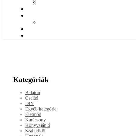
Kategóriák
Balaton
Család
DIY
Egyéb kategória
Életmód
Karácsony
Könyvajánló
Szabadidő