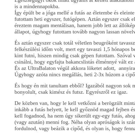
Egészségügyi okok miatt ugyanis át kellett alakítanom 
is a mindennapokba.
Így épült be a jóga mellé a futás az életembe és eleint
futottam heti egyszer, futógépen. Aztán egyszer csak 
éreztem magam mentálisan, hanem jobb lett az állóképe
állapot, úgyhogy futottam tovább nagyon lassan növelv
És aztán egyszer csak totál véletlen beugróként tavas
felkészülési időm volt, mert egy tavaszi 1,5 hónapos 
kint futni, hiszen mindig csak gépen futottam. Szóval
csinálni, hogy egyfajta bakancslistás élménnyé vált ez
És az UltraBalaton végül akkora löketet adott, annyir
Úgyhogy azóta nincs megállás, heti 2-3x húzom a cipő
És hogy én mit tanultam ebből? Igazából nagyon sok m
bonyolult, csak kimész és futsz. Egyrészről ez igaz.
De közben van, hogy le kell vetkőzni a berögzült minták
inkább a futás helyett, le kell győznöd magad fejben é
kell fogadnod, ha nem úgy sikerült egy-egy futás, aho
(vagy azután) menni fog. Néha olyan apróságok is számí
fordulnod, vagy beázik a cipőd, és olyan is, hogy fen