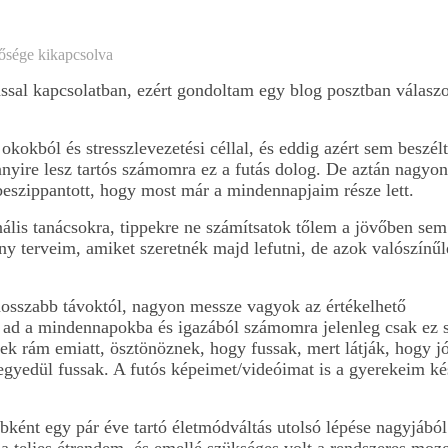
ősége kikapcsolva
ással kapcsolatban, ezért gondoltam egy blog posztban válasz
kokból és stresszlevezetési céllal, és eddig azért sem beszél
yire lesz tartós számomra ez a futás dolog. De aztán nagyon 
a beszippantott, hogy most már a mindennapjaim része lett.
ális tanácsokra, tippekre ne számítsatok tőlem a jövőben sem
ny terveim, amiket szeretnék majd lefutni, de azok valószín
osszabb távoktól, nagyon messze vagyok az értékelhető
 ad a mindennapokba és igazából számomra jelenleg csak ez
 rám emiatt, ösztönöznek, hogy fussak, mert látják, hogy jó
egyedül fussak. A futós képeimet/videóimat is a gyerekeim kés
bként egy pár éve tartó életmódváltás utolsó lépése nagyjából