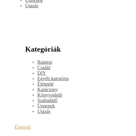
Ünnepek
Utazás
Kategóriák
Balaton
Család
DIY
Egyéb kategória
Életmód
Karácsony
Könyvajánló
Szabadidő
Ünnepek
Utazás
Életmód