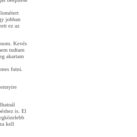
gás beépítése
ilométert
gy jobban
ett ez az
utnom. Kevés
 nem tudtam
meg akartam
mes futni.
 ennyire
lhatnál
éshez is. El
legközelebb
za kell