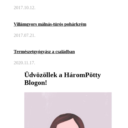
2017.10.12.
Villámgyors málnás-túrós pohárkrém
2017.07.21.
Természetgyógyász a családban
2020.11.17.
Üdvözöllek a HáromPötty
Blogon!