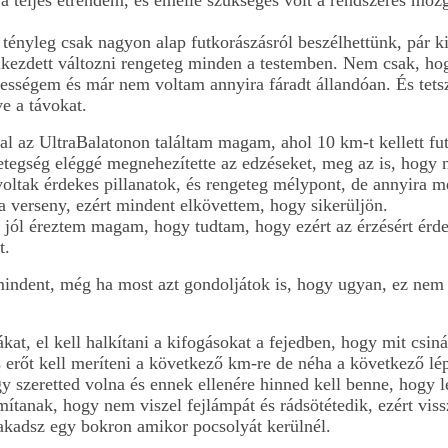
a teljes étrendem, és emellé szükséges volt a rendszeres moz
e tényleg csak nagyon alap futkorászásról beszélhettünk, pár k
elkezdett változni rengeteg minden a testemben. Nem csak, ho
sségem és már nem voltam annyira fáradt állandóan. És tetsz
e a távokat.
szal az UltraBalatonon találtam magam, ahol 10 km-t kellett f
betegség eléggé megnehezítette az edzéseket, meg az is, hogy
 voltak érdekes pillanatok, és rengeteg mélypont, de annyira 
 a verseny, ezért mindent elkövettem, hogy sikerüljön.
a jól éreztem magam, hogy tudtam, hogy ezért az érzésért érde
t.
indent, még ha most azt gondoljátok is, hogy ugyan, ez nem
at, el kell halkítani a kifogásokat a fejedben, hogy mit csiná
s erőt kell meríteni a következő km-re de néha a következő lép
gy szeretted volna és ennek ellenére hinned kell benne, hogy 
tanak, hogy nem viszel fejlámpát és rádsötétedik, ezért viss
nakadsz egy bokron amikor pocsolyát kerülnél.