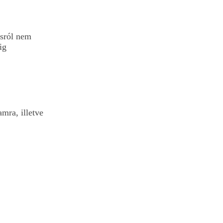
ásról nem
ig
mra, illetve