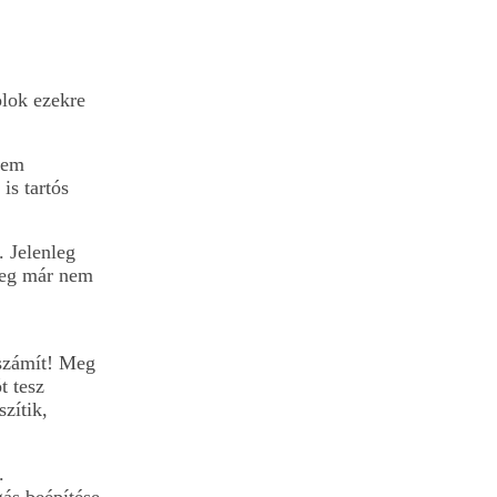
olok ezekre
tem
is tartós
. Jelenleg
űleg már
nem
 számít! Meg
t tesz
zítik,
.