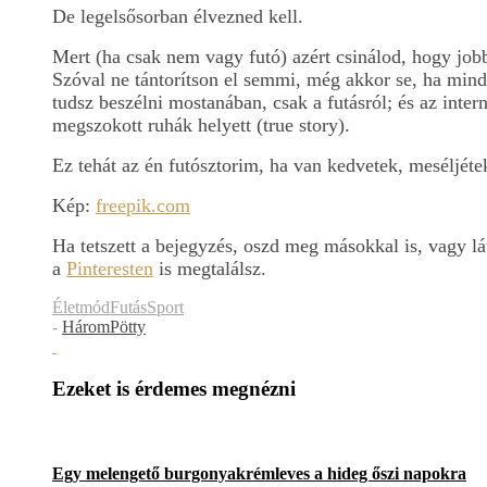
De legelsősorban élvezned kell.
Mert (ha csak nem vagy futó) azért csinálod, hogy job
Szóval ne tántorítson el semmi, még akkor se, ha min
tudsz beszélni mostanában, csak a futásról; és az inte
megszokott ruhák helyett (true story).
Ez tehát az én futósztorim, ha van kedvetek, meséljétek 
K
ép:
freepik.com
Ha tetszett a bejegyzés, oszd meg másokkal is, vagy lá
a
Pinteresten
is megtalálsz.
Életmód
Futás
Sport
-
HáromPötty
Ezeket is érdemes megnézni
Egy melengető burgonyakrémleves a hideg őszi napokra