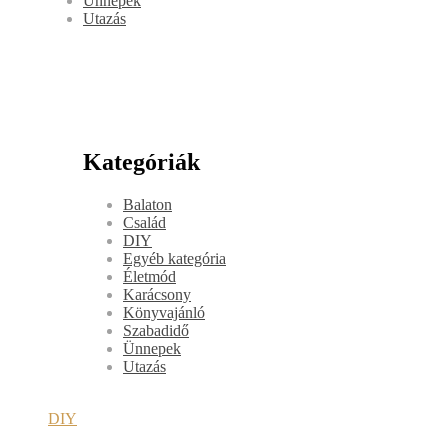
Ünnepek
Utazás
Kategóriák
Balaton
Család
DIY
Egyéb kategória
Életmód
Karácsony
Könyvajánló
Szabadidő
Ünnepek
Utazás
DIY