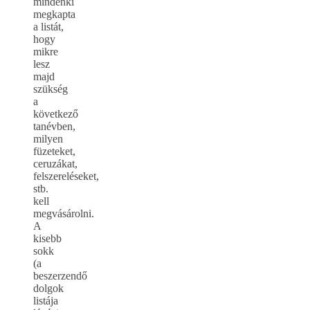
mindenki
megkapta
a listát,
hogy
mikre
lesz
majd
szükség
a
következő
tanévben,
milyen
füzeteket,
ceruzákat,
felszereléseket,
stb.
kell
megvásárolni.
A
kisebb
sokk
(a
beszerzendő
dolgok
listája