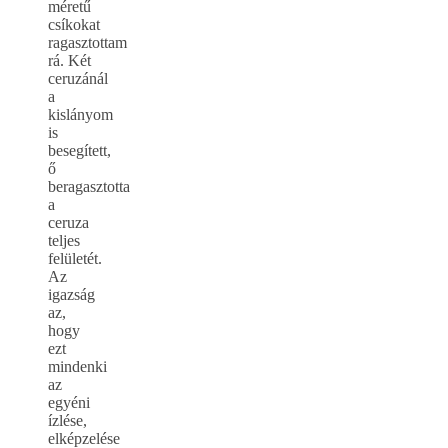
méretű
csíkokat
ragasztottam
rá. Két
ceruzánál
a
kislányom
is
besegített,
ő
beragasztotta
a
ceruza
teljes
felületét.
Az
igazság
az,
hogy
ezt
mindenki
az
egyéni
ízlése,
elképzelése