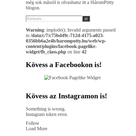
még sok másról is olvashatsz itt a HáromPötty
blogon.
Warning
: implode(): Invalid arguments passed
in
/data/c/7/c75bd49c-712d-4175-a023-
0356bb6a2e4b/harompotty.hu/web/wp-
content/plugins/facebook-pagelike-
widget/fb_class.php
on line
42
Kövess a Facebookon is!
Kövess az Instagramon is!
Something is wrong.
Instagram token error.
Follow
Load More