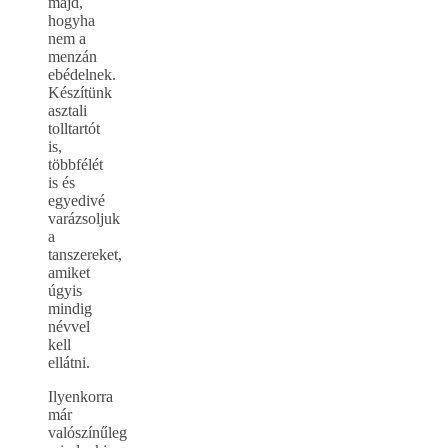
majd,
hogyha
nem a
menzán
ebédelnek.
Készítünk
asztali
tolltartót
is,
többfélét
is és
egyedivé
varázsoljuk
a
tanszereket,
amiket
úgyis
mindig
névvel
kell
ellátni.
Ilyenkorra
már
valószínűleg