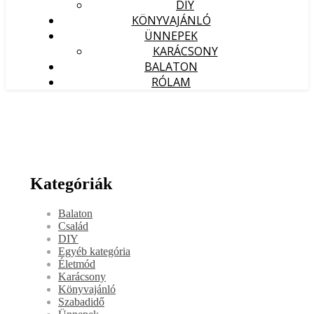
DIY
KÖNYVAJÁNLÓ
ÜNNEPEK
KARÁCSONY
BALATON
RÓLAM
Kategóriák
Balaton
Család
DIY
Egyéb kategória
Életmód
Karácsony
Könyvajánló
Szabadidő