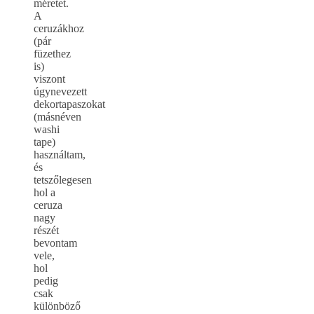
méretet.
A
ceruzákhoz
(pár
füzethez
is)
viszont
úgynevezett
dekortapaszokat
(másnéven
washi
tape)
használtam,
és
tetszőlegesen
hol a
ceruza
nagy
részét
bevontam
vele,
hol
pedig
csak
különböző