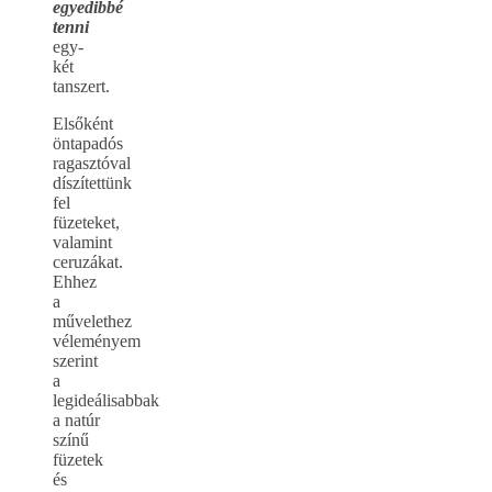
egyedibbé
tenni
egy-
két
tanszert.
Elsőként
öntapadós
ragasztóval
díszítettünk
fel
füzeteket,
valamint
ceruzákat.
Ehhez
a
művelethez
véleményem
szerint
a
legideálisabbak
a natúr
színű
füzetek
és