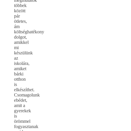
megmutatok
többek
között
pár
ötletes,
ám
költséghatékony
dolgot,
amikkel
mi
készülünk
az
iskolára,
amiket
bárki
otthon
is
elkészíthet.
Csomagolunk
ebédet,
amit a
gyerekek
is
örömmel
fogyasztanak