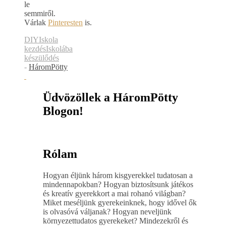
le
semmiről.
Várlak
Pinteresten
is.
DIY
Iskola
kezdés
Iskolába
készülődés
-
HáromPötty
Üdvözöllek a HáromPötty
Blogon!
Rólam
Hogyan éljünk három kisgyerekkel tudatosan a
mindennapokban? Hogyan biztosítsunk játékos
és kreatív gyerekkort a mai rohanó világban?
Miket meséljünk gyerekeinknek, hogy idővel ők
is olvasóvá váljanak? Hogyan neveljünk
környezettudatos gyerekeket? Mindezekről és