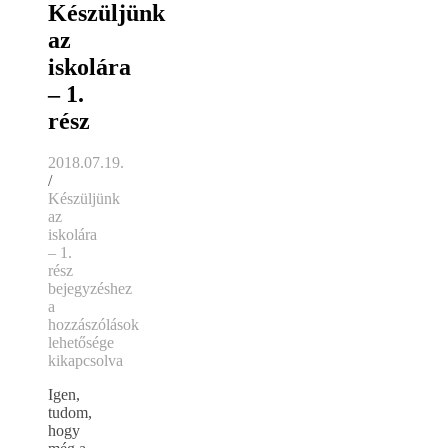
Készüljünk
az
iskolára
– 1.
rész
2018.07.19.
/
Készüljünk
az
iskolára
– 1.
rész
bejegyzéshez
a
hozzászólások
lehetősége
kikapcsolva
Igen,
tudom,
hogy