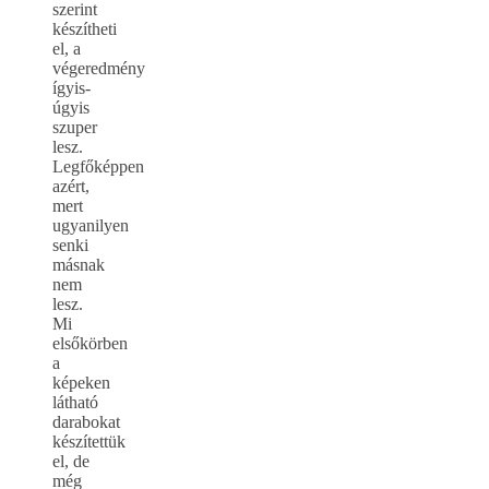
szerint
készítheti
el, a
végeredmény
ígyis-
úgyis
szuper
lesz.
Legfőképpen
azért,
mert
ugyanilyen
senki
másnak
nem
lesz.
Mi
elsőkörben
a
képeken
látható
darabokat
készítettük
el, de
még