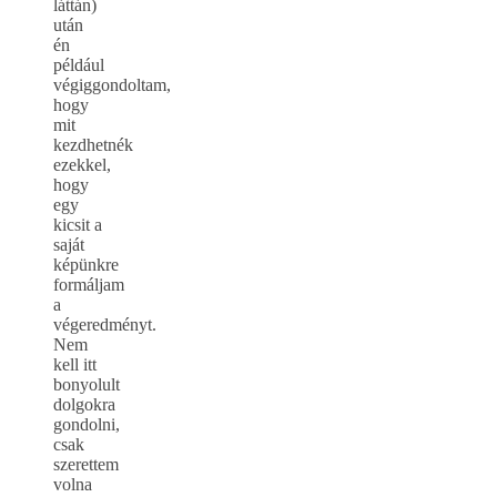
láttán)
után
én
például
végiggondoltam,
hogy
mit
kezdhetnék
ezekkel,
hogy
egy
kicsit a
saját
képünkre
formáljam
a
végeredményt.
Nem
kell itt
bonyolult
dolgokra
gondolni,
csak
szerettem
volna