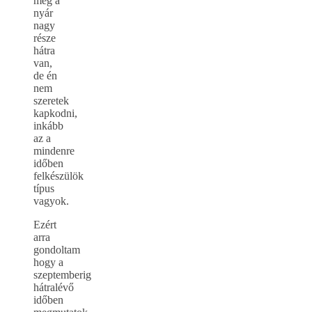
még a
nyár
nagy
része
hátra
van,
de én
nem
szeretek
kapkodni,
inkább
az a
mindenre
időben
felkészülök
típus
vagyok.
Ezért
arra
gondoltam
hogy a
szeptemberig
hátralévő
időben