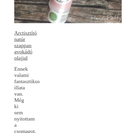
Arctisztító
natúr
szappan
avokádó
olajjal
Ennek
valami
fantasztikus
illata
van.
Még
ki
sem
nyitottam
a
csomagot,