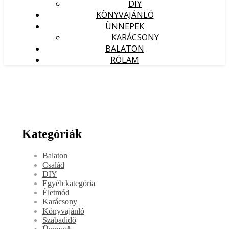
DIY
KÖNYVAJÁNLÓ
ÜNNEPEK
KARÁCSONY
BALATON
RÓLAM
Kategóriák
Balaton
Család
DIY
Egyéb kategória
Életmód
Karácsony
Könyvajánló
Szabadidő