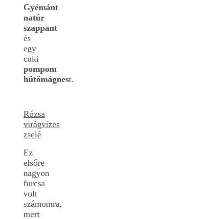
Gyémánt
natúr
szappant
és
egy
cuki
pompom
hűtőmágnes
t.
Rózsa
virágvizes
zselé
Ez
elsőre
nagyon
furcsa
volt
számomra,
mert