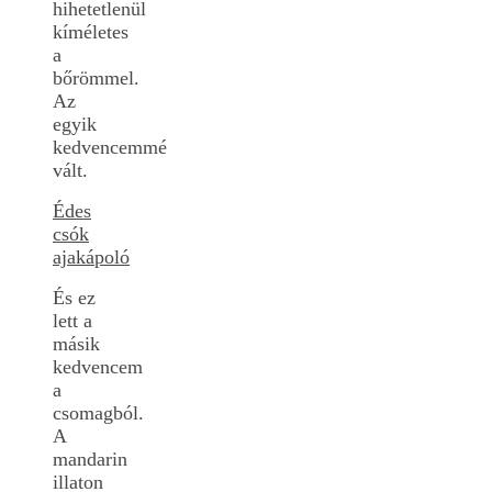
hihetetlenül
kíméletes
a
bőrömmel.
Az
egyik
kedvencemmé
vált.
Édes
csók
ajakápoló
És ez
lett a
másik
kedvencem
a
csomagból.
A
mandarin
illaton