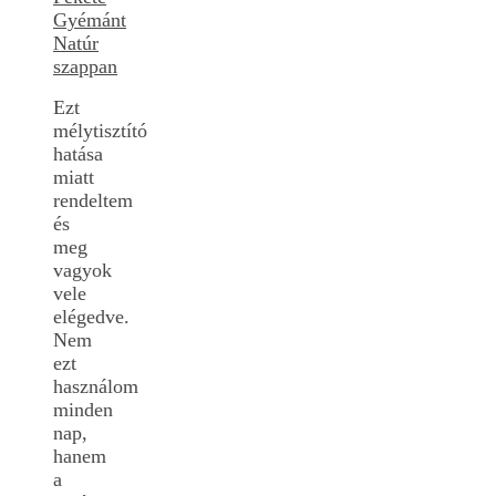
Gyémánt
Natúr
szappan
Ezt
mélytisztító
hatása
miatt
rendeltem
és
meg
vagyok
vele
elégedve.
Nem
ezt
használom
minden
nap,
hanem
a