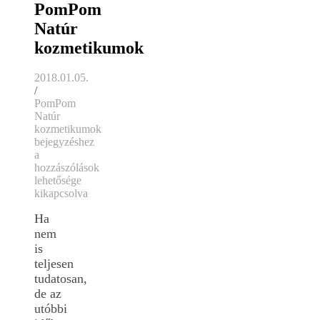
PomPom
Natúr
kozmetikumok
2018.01.05.
/
PomPom
Natúr
kozmetikumok
bejegyzéshez
a
hozzászólások
lehetősége
kikapcsolva
Ha
nem
is
teljesen
tudatosan,
de az
utóbbi