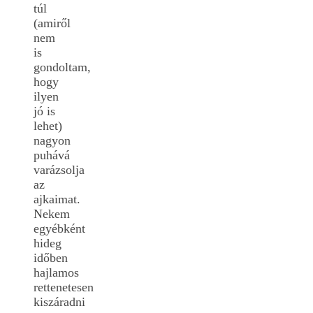
túl
(amiről
nem
is
gondoltam,
hogy
ilyen
jó is
lehet)
nagyon
puhává
varázsolja
az
ajkaimat.
Nekem
egyébként
hideg
időben
hajlamos
rettenetesen
kiszáradni