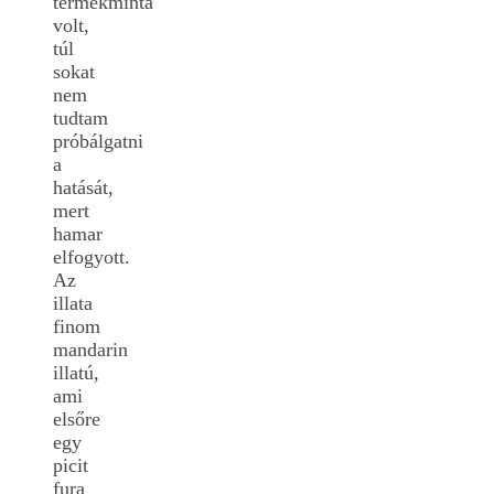
termékminta
volt,
túl
sokat
nem
tudtam
próbálgatni
a
hatását,
mert
hamar
elfogyott.
Az
illata
finom
mandarin
illatú,
ami
elsőre
egy
picit
fura