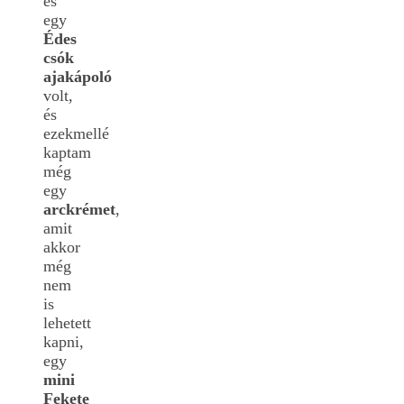
és
egy
Édes
csók
ajakápoló
volt,
és
ezekmellé
kaptam
még
egy
arckrémet
,
amit
akkor
még
nem
is
lehetett
kapni,
egy
mini
Fekete