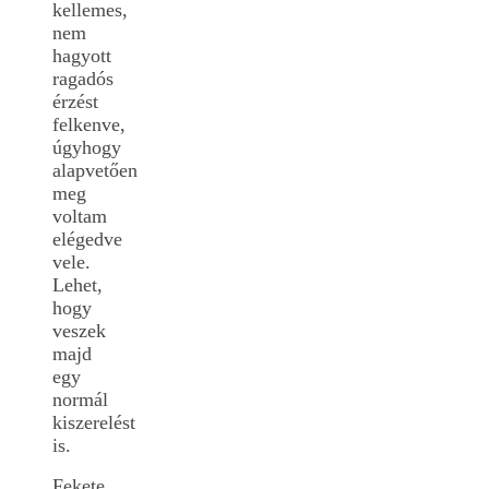
kellemes,
nem
hagyott
ragadós
érzést
felkenve,
úgyhogy
alapvetően
meg
voltam
elégedve
vele.
Lehet,
hogy
veszek
majd
egy
normál
kiszerelést
is.
Fekete