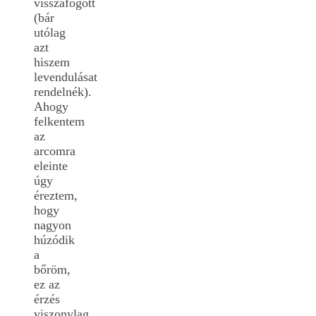
visszafogott
(bár
utólag
azt
hiszem
levendulásat
rendelnék).
Ahogy
felkentem
az
arcomra
eleinte
úgy
éreztem,
hogy
nagyon
húzódik
a
bőröm,
ez az
érzés
viszonylag