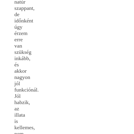
natúr
szappant,
de
időnként
úgy
érzem
erre
van
szükség
inkább,
és
akkor
nagyon
jól
funkciónál.
Jól
habzik,
az
illata
is
kellemes,
nem