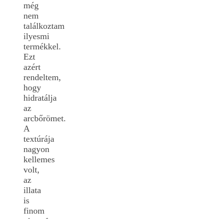
még
nem
találkoztam
ilyesmi
termékkel.
Ezt
azért
rendeltem,
hogy
hidratálja
az
arcbőrömet.
A
textúrája
nagyon
kellemes
volt,
az
illata
is
finom