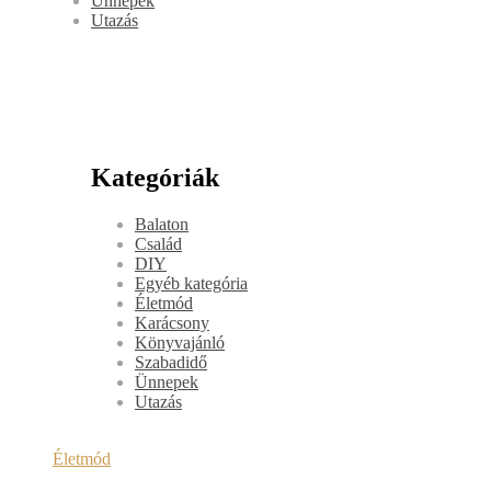
Ünnepek
Utazás
Kategóriák
Balaton
Család
DIY
Egyéb kategória
Életmód
Karácsony
Könyvajánló
Szabadidő
Ünnepek
Utazás
Életmód