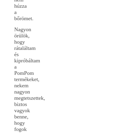
húzza
a
bőrömet.
Nagyon
örülök,
hogy
rátaláltam
és
kipróbáltam
a
PomPom
termékeket,
nekem
nagyon
megtetszettek,
biztos
vagyok
benne,
hogy
fogok