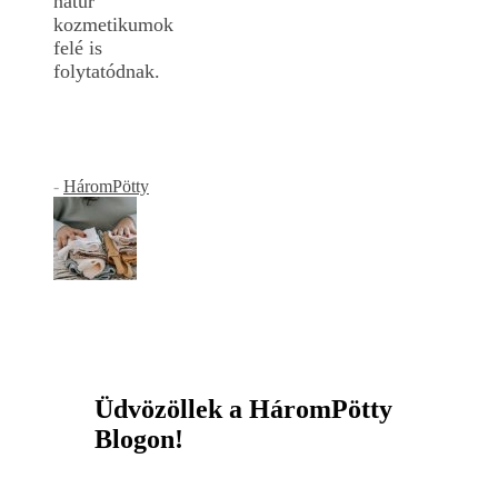
natúr
kozmetikumok
felé is
folytatódnak.
-
HáromPötty
Üdvözöllek a HáromPötty
Blogon!