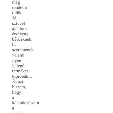
még
rendelni
tőlük.
Jó
szívvel
ajánlom
érzékeny
bőrűeknek,
ha
szeretnének
valami
ilyen
jellegű
terméket
kipróbálni.
És azt
hiszem,
hogy
a
kalandozásaim
a