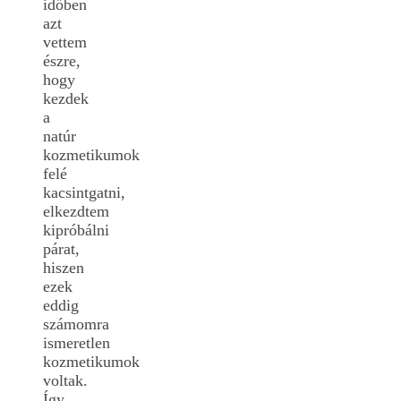
időben
azt
vettem
észre,
hogy
kezdek
a
natúr
kozmetikumok
felé
kacsintgatni,
elkezdtem
kipróbálni
párat,
hiszen
ezek
eddig
számomra
ismeretlen
kozmetikumok
voltak.
Így