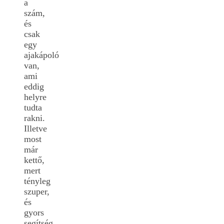
a
szám,
és
csak
egy
ajakápoló
van,
ami
eddig
helyre
tudta
rakni.
Illetve
most
már
kettő,
mert
tényleg
szuper,
és
gyors
segítség