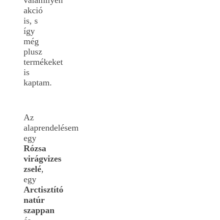
valamilyen
akció
is, s
így
még
plusz
termékeket
is
kaptam.
Az
alaprendelésem
egy
Rózsa
virágvizes
zselé
,
egy
Arctisztító
natúr
szappan