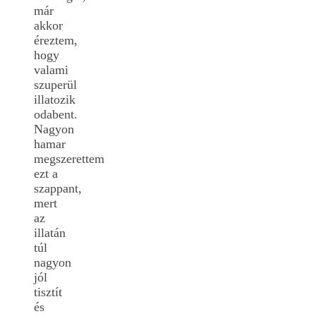
már
akkor
éreztem,
hogy
valami
szuperül
illatozik
odabent.
Nagyon
hamar
megszerettem
ezt a
szappant,
mert
az
illatán
túl
nagyon
jól
tisztít
és