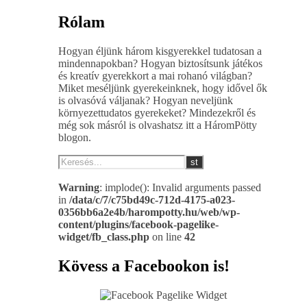
Rólam
Hogyan éljünk három kisgyerekkel tudatosan a
mindennapokban? Hogyan biztosítsunk játékos
és kreatív gyerekkort a mai rohanó világban?
Miket meséljünk gyerekeinknek, hogy idővel ők
is olvasóvá váljanak? Hogyan neveljünk
környezettudatos gyerekeket? Mindezekről és
még sok másról is olvashatsz itt a HáromPötty
blogon.
Warning
: implode(): Invalid arguments passed
in
/data/c/7/c75bd49c-712d-4175-a023-
0356bb6a2e4b/harompotty.hu/web/wp-
content/plugins/facebook-pagelike-
widget/fb_class.php
on line
42
Kövess a Facebookon is!