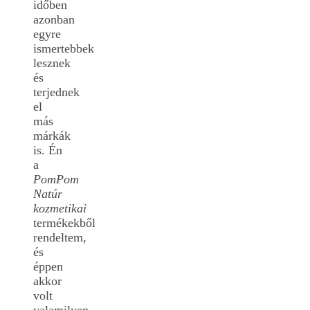
időben
azonban
egyre
ismertebbek
lesznek
és
terjednek
el
más
márkák
is. Én
a
PomPom
Natúr
kozmetikai
termékekből
rendeltem,
és
éppen
akkor
volt