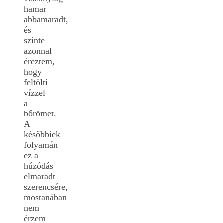
hamar
abbamaradt,
és
szinte
azonnal
éreztem,
hogy
feltölti
vízzel
a
bőrömet.
A
későbbiek
folyamán
ez a
húzódás
elmaradt
szerencsére,
mostanában
nem
érzem