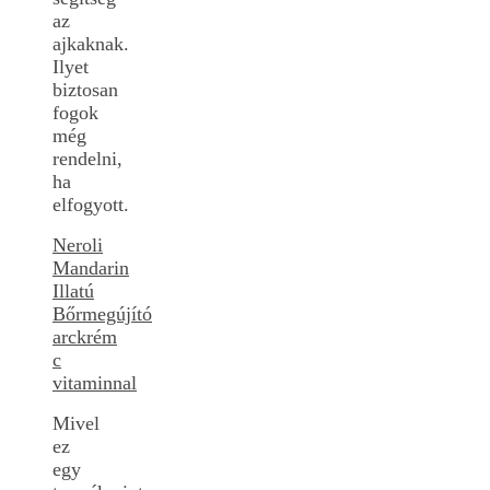
az
ajkaknak.
Ilyet
biztosan
fogok
még
rendelni,
ha
elfogyott.
Neroli
Mandarin
Illatú
Bőrmegújító
arckrém
c
vitaminnal
Mivel
ez
egy