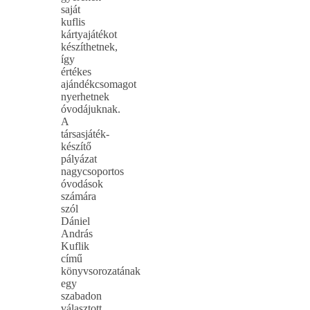
saját
kuflis
kártyajátékot
készíthetnek,
így
értékes
ajándékcsomagot
nyerhetnek
óvodájuknak.
A
társasjáték-
készítő
pályázat
nagycsoportos
óvodások
számára
szól
Dániel
András
Kuflik
című
könyvsorozatának
egy
szabadon
választott