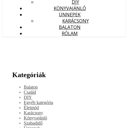
DIY
KÖNYVAJÁNLÓ
ÜNNEPEK
KARÁCSONY
BALATON
RÓLAM
Kategóriák
Balaton
Család
DIY
Egyéb kategória
Életmód
Karácsony
Könyvajánló
Szabadidő