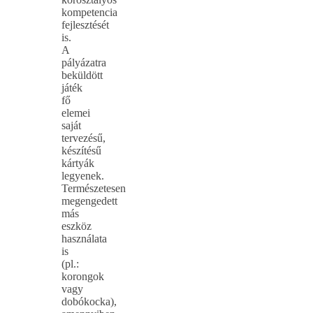
kompetencia
fejlesztését
is.
A
pályázatra
beküldött
játék
fő
elemei
saját
tervezésű,
készítésű
kártyák
legyenek.
Természetesen
megengedett
más
eszköz
használata
is
(pl.:
korongok
vagy
dobókocka),