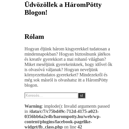
Üdvözöllek a HáromPötty
Blogon!
Rólam
Hogyan éljünk három kisgyerekkel tudatosan a
mindennapokban? Hogyan biztosítsunk játékos
és kreatív gyerekkort a mai rohanó világban?
Miket meséljünk gyerekeinknek, hogy idővel ők
is olvasóvá váljanak? Hogyan neveljünk
környezettudatos gyerekeket? Mindezekről és
még sok másról is olvashatsz itt a HáromPötty
blogon.
Warning
: implode(): Invalid arguments passed
in
/data/c/7/c75bd49c-712d-4175-a023-
0356bb6a2e4b/harompotty.hu/web/wp-
content/plugins/facebook-pagelike-
widget/fb_class.php
on line
42