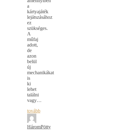
amennyiben
a
kártyajáték
lejátszásához
ez
szükséges.
A
műfaj
adott,
de
azon
belül
új
mechanikákat
is
ki
lehet
találni
vagy…
tovább
HáromPötty