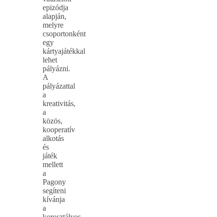
epizódja
alapján,
melyre
csoportonként
egy
kártyajátékkal
lehet
pályázni.
A
pályázattal
a
kreativitás,
a
közös,
kooperatív
alkotás
és
játék
mellett
a
Pagony
segíteni
kívánja
a
korosztályos