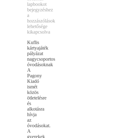
lapbookot
bejegyzéshez
a
hozzászólások
lehetősége
kikapcsolva
Kuflis
kártyajáték
pályázat
nagycsoportos
óvodásoknak
A
Pagony
Kiadó
ismét
közös
ötletelésre
és
alkotásra
hívja
az
óvodásokat.
A
gyerekek