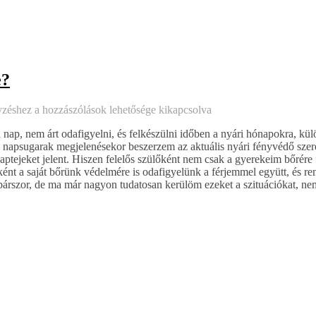
e?
yzéshez
a hozzászólások lehetősége kikapcsolva
 a nap, nem árt odafigyelni, és felkészülni időben a nyári hónapokra, kü
zi napsugarak megjelenésekor beszerzem az aktuális nyári fényvédő szer
ptejeket jelent. Hiszen felelős szülőként nem csak a gyerekeim bőrére
nt a saját bőrünk védelmére is odafigyelünk a férjemmel együtt, és re
m párszor, de ma már nagyon tudatosan kerülöm ezeket a szituációkat, n