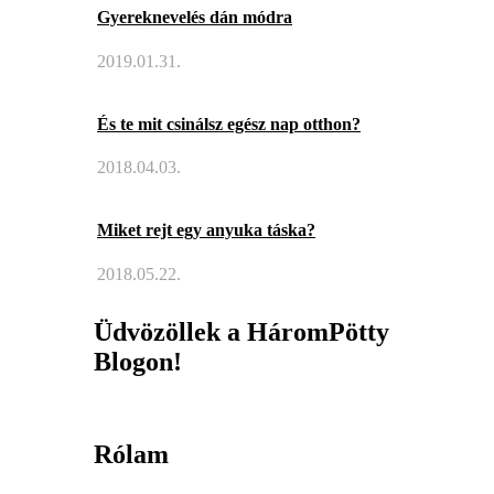
Gyereknevelés dán módra
2019.01.31.
És te mit csinálsz egész nap otthon?
2018.04.03.
Miket rejt egy anyuka táska?
2018.05.22.
Üdvözöllek a HáromPötty
Blogon!
Rólam