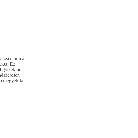
lönösen ami a
eket. Ez
 figyelek oda
ndszeresen
em megyek ki