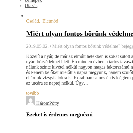
Ünnepek
Utazás
Család
,
Életmód
Miért olyan fontos bőrünk védelm
2019.05.02.
/
Miért olyan fontos bőrünk védelme? bejeg
Közelít a nyár, de már az elmúlt hetekben is sokat sütött
nyári bőrvédelmet illeti. Én minden évben a tartós tavas
nálunk szinte kivétel nélkül nagyon magas faktorszámú na
és kenem be őket mielőtt a napra megyünk, hanem szülőké
eljárunk vizsgálatokra is. Korábban sajnos én is leégte
az utcára se naptej nélkül. Úgy…
tovább
HáromPötty
Ezeket is érdemes megnézni