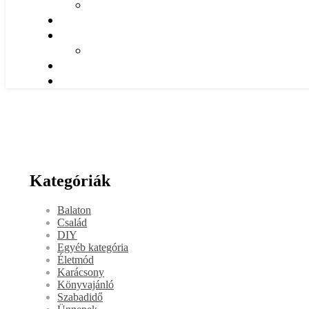
Kategóriák
Balaton
Család
DIY
Egyéb kategória
Életmód
Karácsony
Könyvajánló
Szabadidő