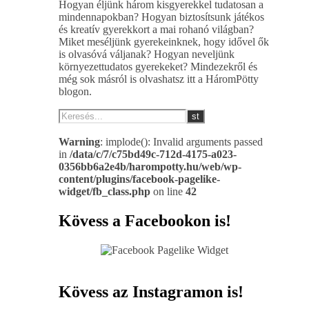
Hogyan éljünk három kisgyerekkel tudatosan a
mindennapokban? Hogyan biztosítsunk játékos
és kreatív gyerekkort a mai rohanó világban?
Miket meséljünk gyerekeinknek, hogy idővel ők
is olvasóvá váljanak? Hogyan neveljünk
környezettudatos gyerekeket? Mindezekről és
még sok másról is olvashatsz itt a HáromPötty
blogon.
Warning
: implode(): Invalid arguments passed
in
/data/c/7/c75bd49c-712d-4175-a023-
0356bb6a2e4b/harompotty.hu/web/wp-
content/plugins/facebook-pagelike-
widget/fb_class.php
on line
42
Kövess a Facebookon is!
Kövess az Instagramon is!