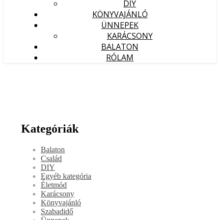
DIY
KÖNYVAJÁNLÓ
ÜNNEPEK
KARÁCSONY
BALATON
RÓLAM
Kategóriák
Balaton
Család
DIY
Egyéb kategória
Életmód
Karácsony
Könyvajánló
Szabadidő