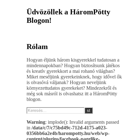
Üdvözöllek a HáromPötty
Blogon!
Rólam
Hogyan éljünk három kisgyerekkel tudatosan a
mindennapokban? Hogyan biztosítsunk játékos
és kreatív gyerekkort a mai rohanó világban?
Miket meséljünk gyerekeinknek, hogy idővel ők
is olvasóvá váljanak? Hogyan neveljünk
környezettudatos gyerekeket? Mindezekről és
még sok másról is olvashatsz itt a HáromPötty
blogon.
Warning
: implode(): Invalid arguments passed
in
/data/c/7/c75bd49c-712d-4175-a023-
0356bb6a2e4b/harompotty.hu/web/wp-
content/plugins/facebook-pagelike-