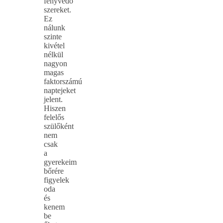
fényvédő
szereket.
Ez
nálunk
szinte
kivétel
nélkül
nagyon
magas
faktorszámú
naptejeket
jelent.
Hiszen
felelős
szülőként
nem
csak
a
gyerekeim
bőrére
figyelek
oda
és
kenem
be