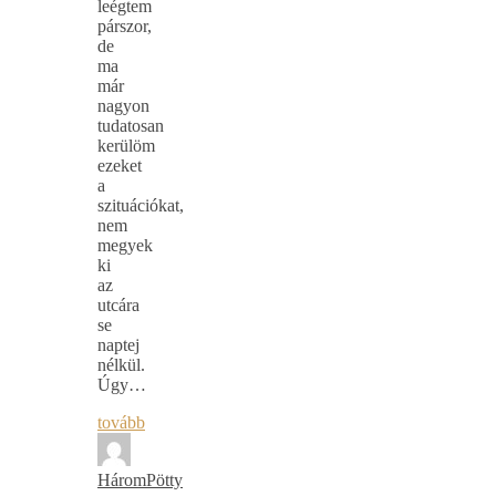
leégtem
párszor,
de
ma
már
nagyon
tudatosan
kerülöm
ezeket
a
szituációkat,
nem
megyek
ki
az
utcára
se
naptej
nélkül.
Úgy…
tovább
HáromPötty