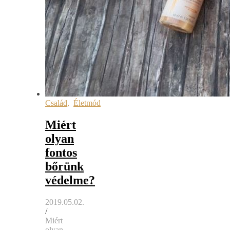
Család
,
Életmód
Miért
olyan
fontos
bőrünk
védelme?
2019.05.02.
/
Miért
olyan