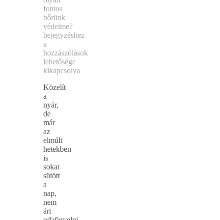
fontos
bőrünk
védelme?
bejegyzéshez
a
hozzászólások
lehetősége
kikapcsolva
Közelít
a
nyár,
de
már
az
elmúlt
hetekben
is
sokat
sütött
a
nap,
nem
árt
odafigyelni,