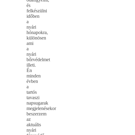
és
felkészülni
időben
a
nyári
hónapokra,
különösen
ami
a
nyári
bőrvédelmet
illeti.
Én
minden
évben
a
tartós
tavaszi
napsugarak
megjelenésekor
beszerzem
az
aktuális
nyári