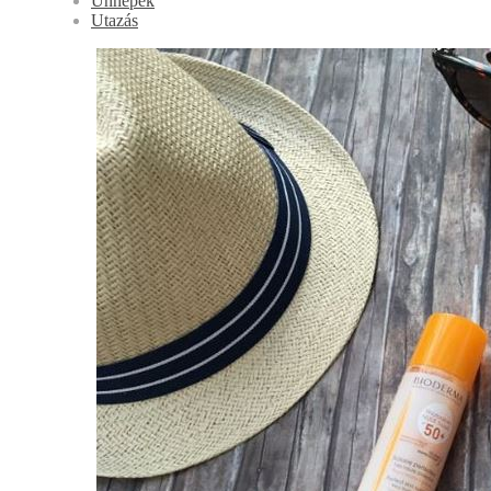
Ünnepek
Utazás