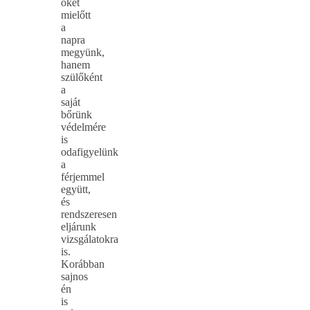
őket
mielőtt
a
napra
megyünk,
hanem
szülőként
a
saját
bőrünk
védelmére
is
odafigyelünk
a
férjemmel
együtt,
és
rendszeresen
eljárunk
vizsgálatokra
is.
Korábban
sajnos
én
is