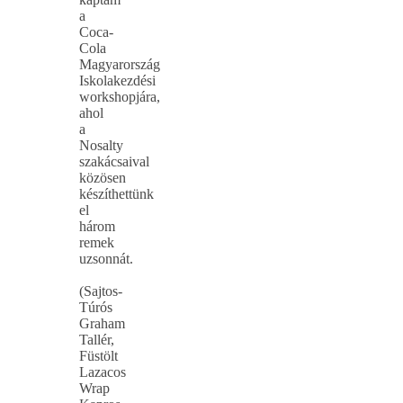
a
Coca-
Cola
Magyarország
Iskolakezdési
workshopjára,
ahol
a
Nosalty
szakácsaival
közösen
készíthettünk
el
három
remek
uzsonnát.
(Sajtos-
Túrós
Graham
Tallér,
Füstölt
Lazacos
Wrap