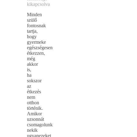
kikapcsolva
Minden
szülő
fontosnak
tartja,
hogy
gyermeke
egészségesen
étkezzen,
még
akkor
is,
ha
sokszor
az
étkezés
nem
otthon
történik.
Amikor
uzsonnát
csomagolunk
nekik
ugyanezeket