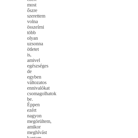
most
őszre
szerettem
volna
összeírni
több
olyan
uzsonna
ötletet
is,
amivel
egészséges
de
egyben
változatos
ennivalókat
csomagolhatok
be.
Éppen
ezért
nagyon
megörültem,
amikor
meghívást
kaptam