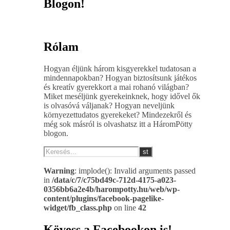
Blogon!
Rólam
Hogyan éljünk három kisgyerekkel tudatosan a
mindennapokban? Hogyan biztosítsunk játékos
és kreatív gyerekkort a mai rohanó világban?
Miket meséljünk gyerekeinknek, hogy idővel ők
is olvasóvá váljanak? Hogyan neveljünk
környezettudatos gyerekeket? Mindezekről és
még sok másról is olvashatsz itt a HáromPötty
blogon.
Warning
: implode(): Invalid arguments passed
in
/data/c/7/c75bd49c-712d-4175-a023-
0356bb6a2e4b/harompotty.hu/web/wp-
content/plugins/facebook-pagelike-
widget/fb_class.php
on line
42
Kövess a Facebookon is!