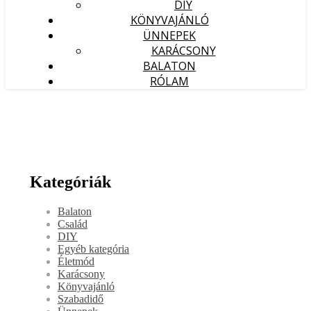
DIY
KÖNYVAJÁNLÓ
ÜNNEPEK
KARÁCSONY
BALATON
RÓLAM
Kategóriák
Balaton
Család
DIY
Egyéb kategória
Életmód
Karácsony
Könyvajánló
Szabadidő