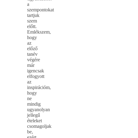
a
szempontokat
tartjuk
szem
előtt.
Emlékszem,
hogy
az
előző
tanév
végére
már
igencsak
elfogyott
az
inspirációm,
hogy
ne
mindig
ugyanolyan
jellegű
ételeket
csomagoljak
be,
ezért