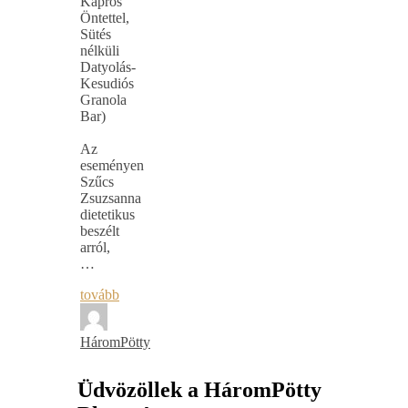
Kapros
Öntettel,
Sütés
nélküli
Datyolás-
Kesudiós
Granola
Bar)
Az
eseményen
Szűcs
Zsuzsanna
dietetikus
beszélt
arról,
…
tovább
HáromPötty
Üdvözöllek a HáromPötty