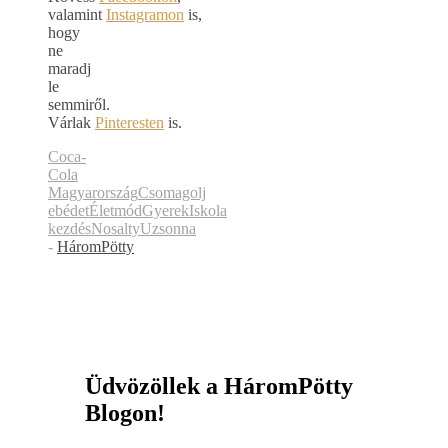
valamint
Instagramon
is,
hogy
ne
maradj
le
semmiről.
Várlak
Pinteresten
is.
Coca-
Cola
Magyarország
Csomagolj
ebédet
Életmód
Gyerek
Iskola
kezdés
Nosalty
Uzsonna
-
HáromPötty
Üdvözöllek a HáromPötty
Blogon!