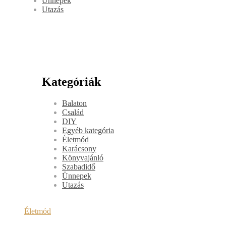
Ünnepek
Utazás
Kategóriák
Balaton
Család
DIY
Egyéb kategória
Életmód
Karácsony
Könyvajánló
Szabadidő
Ünnepek
Utazás
Életmód