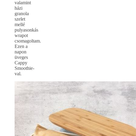
valamint
házi
granola
szelet
mellé
pulyasonkás
wrapot
csomagoltam.
Ezen a
napon
üveges
Cappy
Smoothie-
val.