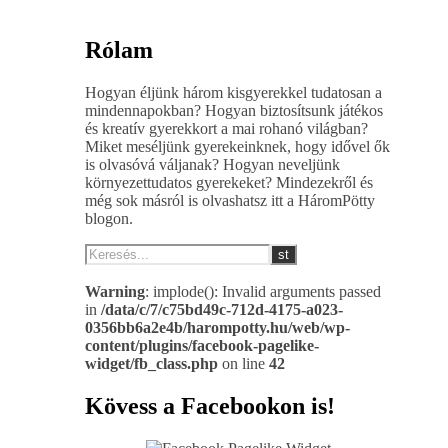
Rólam
Hogyan éljünk három kisgyerekkel tudatosan a
mindennapokban? Hogyan biztosítsunk játékos
és kreatív gyerekkort a mai rohanó világban?
Miket meséljünk gyerekeinknek, hogy idővel ők
is olvasóvá váljanak? Hogyan neveljünk
környezettudatos gyerekeket? Mindezekről és
még sok másról is olvashatsz itt a HáromPötty
blogon.
Warning
: implode(): Invalid arguments passed
in
/data/c/7/c75bd49c-712d-4175-a023-
0356bb6a2e4b/harompotty.hu/web/wp-
content/plugins/facebook-pagelike-
widget/fb_class.php
on line
42
Kövess a Facebookon is!