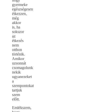
hogy
gyermeke
egészségesen
étkezzen,
még
akkor
is, ha
sokszor
az
étkezés
nem
otthon
történik.
Amikor
uzsonnát
csomagolunk
nekik
ugyanezeket
a
szempontokat
tartjuk
szem
előtt.
Emlékszem,