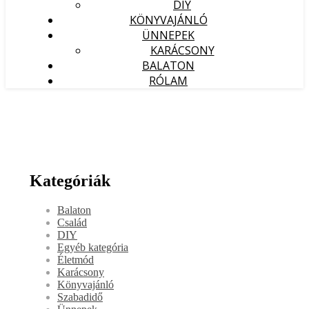
DIY
KÖNYVAJÁNLÓ
ÜNNEPEK
KARÁCSONY
BALATON
RÓLAM
Kategóriák
Balaton
Család
DIY
Egyéb kategória
Életmód
Karácsony
Könyvajánló
Szabadidő