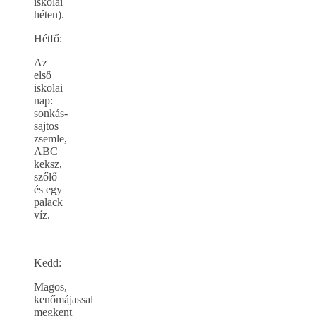
iskolai
héten).
Hétfő:
Az
első
iskolai
nap:
sonkás-
sajtos
zsemle,
ABC
keksz,
szőlő
és egy
palack
víz.
Kedd:
Magos,
kenőmájassal
megkent