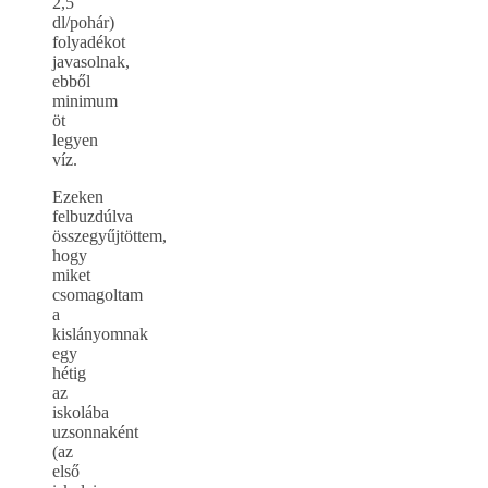
2,5
dl/pohár)
folyadékot
javasolnak,
ebből
minimum
öt
legyen
víz.
Ezeken
felbuzdúlva
összegyűjtöttem,
hogy
miket
csomagoltam
a
kislányomnak
egy
hétig
az
iskolába
uzsonnaként
(az
első