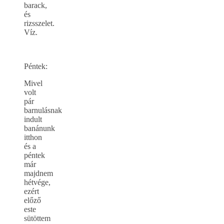
barack,
és
rizsszelet.
Víz.
Péntek:
Mivel
volt
pár
barnulásnak
indult
banánunk
itthon
és a
péntek
már
majdnem
hétvége,
ezért
előző
este
sütöttem