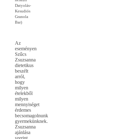
Datyolás-
Kesudiós
Granola
Bar)
Az
eseményen
Szűcs
Zsuzsanna
dietetikus
beszélt
arról,
hogy
milyen
ételekből
milyen
mennyiséget
érdemes
becsomagolnunk
gyermekünknek.
Zsuzsanna
ajánlása
szerint