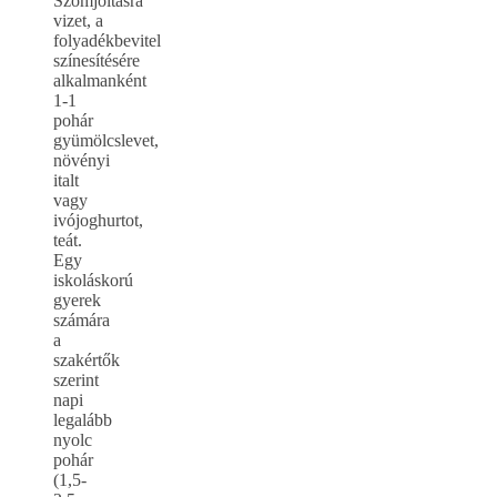
Szomjoltásra
vizet, a
folyadékbevitel
színesítésére
alkalmanként
1-1
pohár
gyümölcslevet,
növényi
italt
vagy
ivójoghurtot,
teát.
Egy
iskoláskorú
gyerek
számára
a
szakértők
szerint
napi
legalább
nyolc
pohár
(1,5-