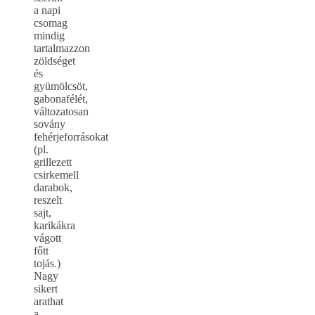
a napi
csomag
mindig
tartalmazzon
zöldséget
és
gyümölcsöt,
gabonafélét,
változatosan
sovány
fehérjeforrásokat
(pl.
grillezett
csirkemell
darabok,
reszelt
sajt,
karikákra
vágott
főtt
tojás.)
Nagy
sikert
arathat
a