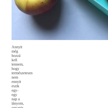
Annyit
még
hozzá
kell
tennem,
hogy
természetesen
nem
ennyit
eszik
egy-
egy
nap a
lányom,
ugyanis