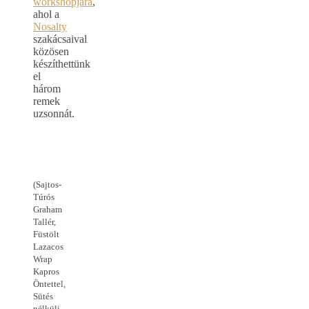
workshopjára
,
ahol a
Nosalty
szakácsaival
közösen
készíthettünk
el
három
remek
uzsonnát.
(Sajtos-
Túrós
Graham
Tallér,
Füstölt
Lazacos
Wrap
Kapros
Öntettel,
Sütés
nélküli