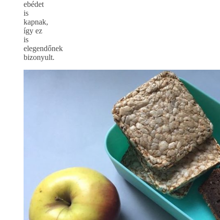
ebédet
is
kapnak,
így ez
is
elegendőnek
bizonyult.