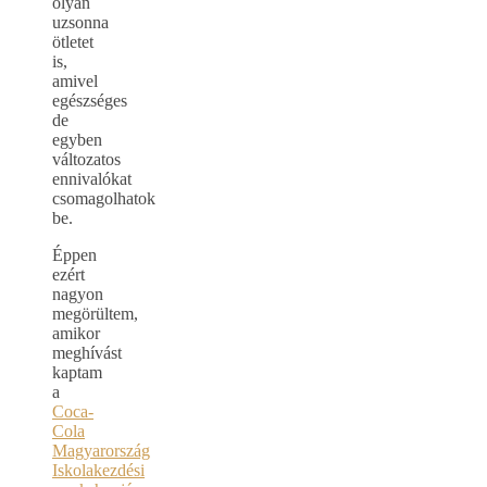
olyan
uzsonna
ötletet
is,
amivel
egészséges
de
egyben
változatos
ennivalókat
csomagolhatok
be.
Éppen
ezért
nagyon
megörültem,
amikor
meghívást
kaptam
a
Coca-
Cola
Magyarország
Iskolakezdési