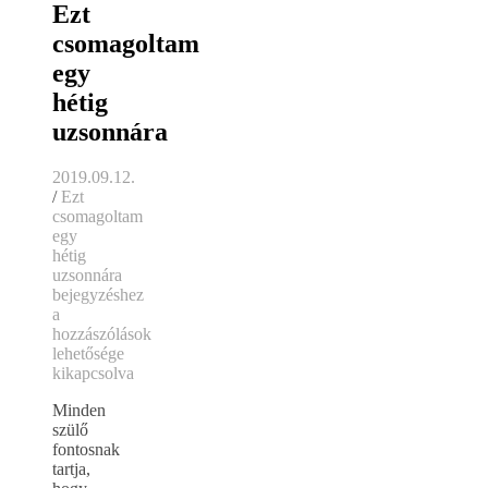
Ezt
csomagoltam
egy
hétig
uzsonnára
2019.09.12.
/
Ezt
csomagoltam
egy
hétig
uzsonnára
bejegyzéshez
a
hozzászólások
lehetősége
kikapcsolva
Minden
szülő
fontosnak
tartja,