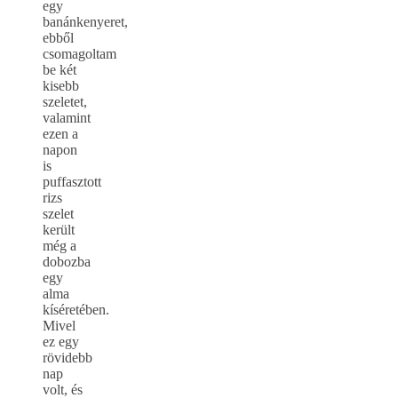
egy
banánkenyeret,
ebből
csomagoltam
be két
kisebb
szeletet,
valamint
ezen a
napon
is
puffasztott
rizs
szelet
került
még a
dobozba
egy
alma
kíséretében.
Mivel
ez egy
rövidebb
nap
volt, és