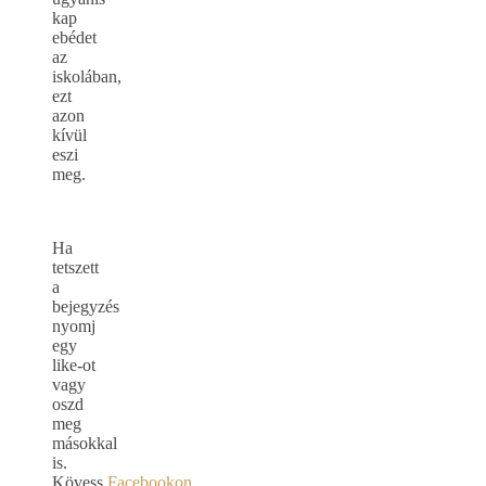
kap
ebédet
az
iskolában,
ezt
azon
kívül
eszi
meg.
Ha
tetszett
a
bejegyzés
nyomj
egy
like-ot
vagy
oszd
meg
másokkal
is.
Kövess
Facebookon
,