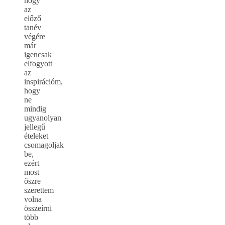
hogy
az
előző
tanév
végére
már
igencsak
elfogyott
az
inspirációm,
hogy
ne
mindig
ugyanolyan
jellegű
ételeket
csomagoljak
be,
ezért
most
őszre
szerettem
volna
összeírni
több