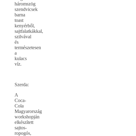
háromszög
szendvicsek
barna
toast
kenyérből,
sajtfalatkákkal,
szilvával
és
természetesen
a
kulacs
víz.
Szerda:
A
Coca-
Cola
Magyarország
workshopján
elkészített
sajtos-
ropogós,