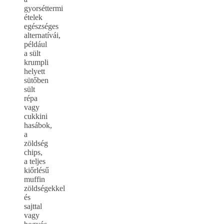
gyorséttermi
ételek
egészséges
alternatívái,
például
a sült
krumpli
helyett
sütőben
sült
répa
vagy
cukkini
hasábok,
a
zöldség
chips,
a teljes
kiőrlésű
muffin
zöldségekkel
és
sajttal
vagy