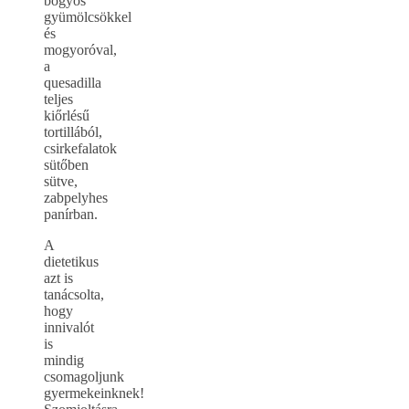
bogyós
gyümölcsökkel
és
mogyoróval,
a
quesadilla
teljes
kiőrlésű
tortillából,
csirkefalatok
sütőben
sütve,
zabpelyhes
panírban.
A
dietetikus
azt is
tanácsolta,
hogy
innivalót
is
mindig
csomagoljunk
gyermekeinknek!