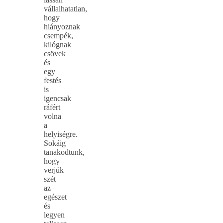
vállalhatatlan,
hogy
hiányoznak
csempék,
kilógnak
csövek
és
egy
festés
is
igencsak
ráfért
volna
a
helyiségre.
Sokáig
tanakodtunk,
hogy
verjük
szét
az
egészet
és
legyen