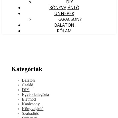
DIY
KÖNYVAJÁNLÓ
ÜNNEPEK
KARÁCSONY
BALATON
RÓLAM
Kategóriák
Balaton
Család
DIY
Egyéb kategória
Életmód
Karácsony
Könyvajánló
Szabadidő