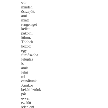
sok
minden
összejött,
ami
miatt
rengeteget
kellett
pakolni
itthon.
Többek
között
egy
fürdőszoba
felújítás
is,
amit
félig
mi
csináltunk.
Amikor
beköltöztünk
pár
évvel
ezelőtt
jelenlegi