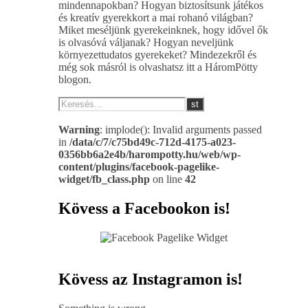
mindennapokban? Hogyan biztosítsunk játékos
és kreatív gyerekkort a mai rohanó világban?
Miket meséljünk gyerekeinknek, hogy idővel ők
is olvasóvá váljanak? Hogyan neveljünk
környezettudatos gyerekeket? Mindezekről és
még sok másról is olvashatsz itt a HáromPötty
blogon.
Warning
: implode(): Invalid arguments passed
in
/data/c/7/c75bd49c-712d-4175-a023-
0356bb6a2e4b/harompotty.hu/web/wp-
content/plugins/facebook-pagelike-
widget/fb_class.php
on line
42
Kövess a Facebookon is!
Kövess az Instagramon is!