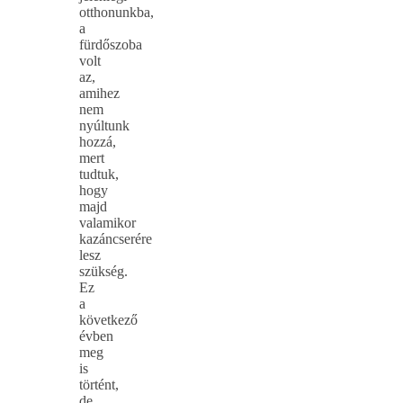
otthonunkba,
a
fürdőszoba
volt
az,
amihez
nem
nyúltunk
hozzá,
mert
tudtuk,
hogy
majd
valamikor
kazáncserére
lesz
szükség.
Ez
a
következő
évben
meg
is
történt,
de