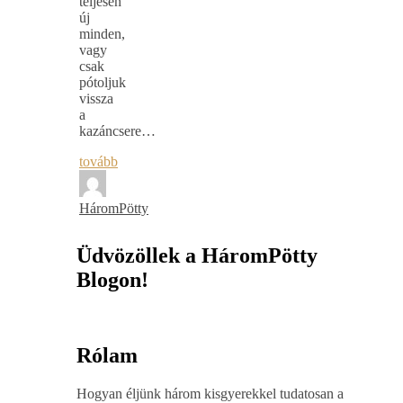
teljesen
új
minden,
vagy
csak
pótoljuk
vissza
a
kazáncsere…
tovább
HáromPötty
Üdvözöllek a HáromPötty
Blogon!
Rólam
Hogyan éljünk három kisgyerekkel tudatosan a