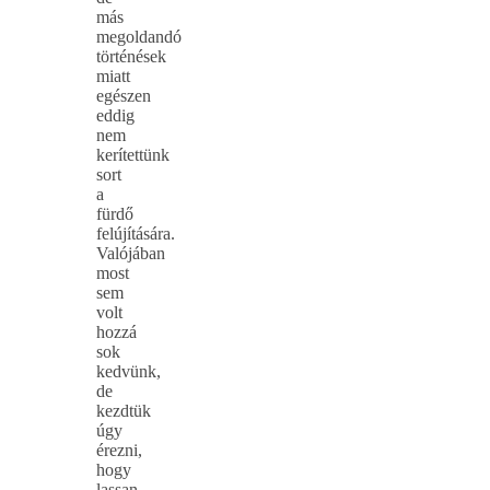
más
megoldandó
történések
miatt
egészen
eddig
nem
kerítettünk
sort
a
fürdő
felújítására.
Valójában
most
sem
volt
hozzá
sok
kedvünk,
de
kezdtük
úgy
érezni,
hogy
lassan