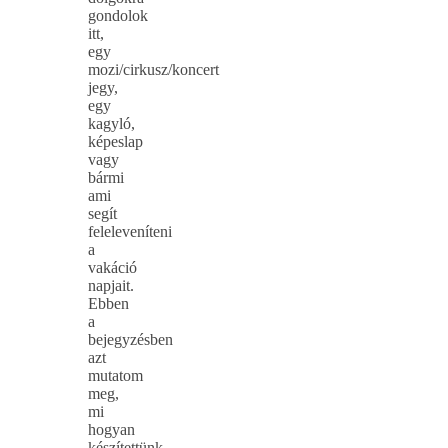
gondolok
itt,
egy
mozi/cirkusz/koncert
jegy,
egy
kagyló,
képeslap
vagy
bármi
ami
segít
feleleveníteni
a
vakáció
napjait.
Ebben
a
bejegyzésben
azt
mutatom
meg,
mi
hogyan
készítettünk