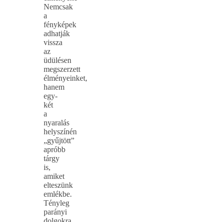
Nemcsak
a
fényképek
adhatják
vissza
az
üdülésen
megszerzett
élményeinket,
hanem
egy-
két
a
nyaralás
helyszínén
„gyűjtött”
apróbb
tárgy
is,
amiket
elteszünk
emlékbe.
Tényleg
parányi
dolgokra