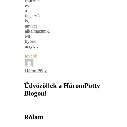
festékek
és
a
ragasztó
is,
amiket
alkalmaztunk.
Mi
hybrid
acryl…
tovább
HáromPötty
Üdvözöllek a HáromPötty
Blogon!
Rólam