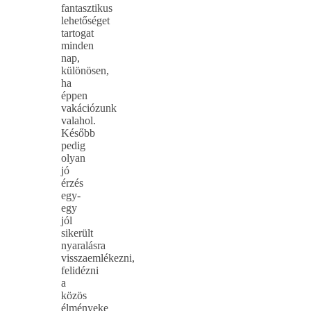
fantasztikus
lehetőséget
tartogat
minden
nap,
különösen,
ha
éppen
vakációzunk
valahol.
Később
pedig
olyan
jó
érzés
egy-
egy
jól
sikerült
nyaralásra
visszaemlékezni,
felidézni
a
közös
élményeke