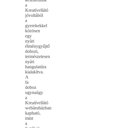
a
Kreatívellátó
jóvoltából
a
gyerekekkel
közösen
egy
nyári
élménygyűjtő
dobozt,
természetesen
nyári
hangulatúra
kialakítva.
A
fa
doboz
ugynaúgy
a
Kreatívellátó
webáruházban
kapható,
mint
a