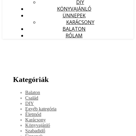
DIY
KÖNYVAJÁNLÓ
ÜNNEPEK
KARÁCSONY
BALATON
RÓLAM
Kategóriák
Balaton
Család
DIY
Egyéb kategória
Életmód
Karácsony
Könyvajánló
Szabadidő