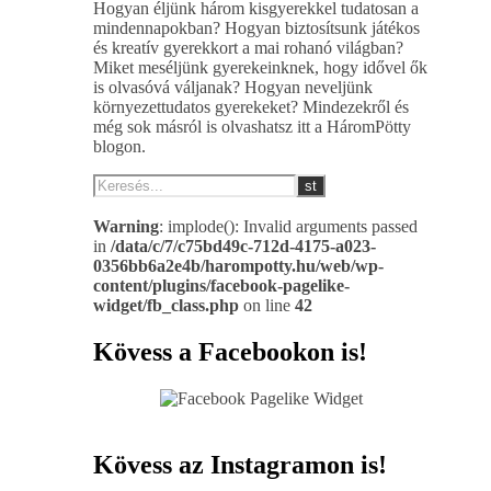
Hogyan éljünk három kisgyerekkel tudatosan a
mindennapokban? Hogyan biztosítsunk játékos
és kreatív gyerekkort a mai rohanó világban?
Miket meséljünk gyerekeinknek, hogy idővel ők
is olvasóvá váljanak? Hogyan neveljünk
környezettudatos gyerekeket? Mindezekről és
még sok másról is olvashatsz itt a HáromPötty
blogon.
Warning
: implode(): Invalid arguments passed
in
/data/c/7/c75bd49c-712d-4175-a023-
0356bb6a2e4b/harompotty.hu/web/wp-
content/plugins/facebook-pagelike-
widget/fb_class.php
on line
42
Kövess a Facebookon is!
Kövess az Instagramon is!