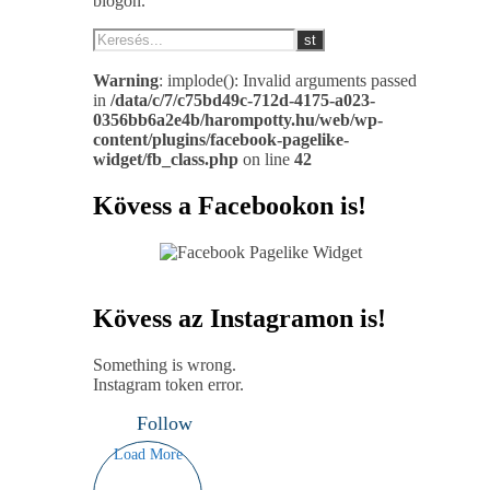
blogon.
Warning
: implode(): Invalid arguments passed
in
/data/c/7/c75bd49c-712d-4175-a023-
0356bb6a2e4b/harompotty.hu/web/wp-
content/plugins/facebook-pagelike-
widget/fb_class.php
on line
42
Kövess a Facebookon is!
Kövess az Instagramon is!
Something is wrong.
Instagram token error.
Follow
Load More