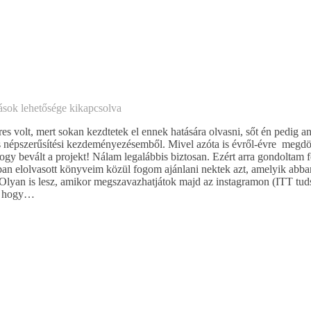
ások lehetősége kikapcsolva
 volt, mert sokan kezdtetek el ennek hatására olvasni, sőt én pedig a
ás népszerűsítési kezdeményezésemből. Mivel azóta is évről-évre megd
gy bevált a projekt! Nálam legalábbis biztosan. Ezért arra gondoltam f
ban elolvasott könyveim közül fogom ajánlani nektek azt, amelyik abb
. Olyan is lesz, amikor megszavazhatjátok majd az instagramon (ITT tud
), hogy…