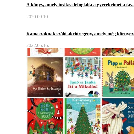
A könyv, amely órákra lefoglalta a gyerekeimet a tava
2020.09.10.
Kamaszoknak szóló akcióregény, amely még környeze
2022.05.16.