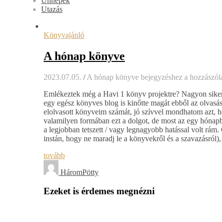
Ünnepek
Utazás
Könyvajánló
A hónap könyve
2023.07.05.
/
A hónap könyve bejegyzéshez
a hozzászól
Emlékeztek még a Havi 1 könyv projektre? Nagyon sikeres
egy egész könyves blog is kinőtte magát ebből az olvas
elolvasott könyveim számát, jó szívvel mondhatom azt, ho
valamilyen formában ezt a dolgot, de most az egy hónap
a legjobban tetszett / vagy legnagyobb hatással volt rám
instán, hogy ne maradj le a könyvekről és a szavazásról
tovább
HáromPötty
Ezeket is érdemes megnézni