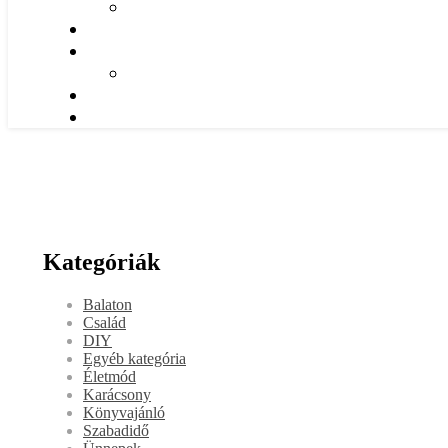
Kategóriák
Balaton
Család
DIY
Egyéb kategória
Életmód
Karácsony
Könyvajánló
Szabadidő