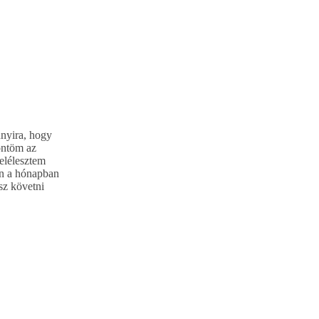
nnyira, hogy
öntöm az
elélesztem
an a hónapban
sz követni