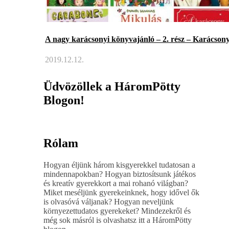
A nagy karácsonyi könyvajánló – 2. rész – Karácson
2019.12.12.
Üdvözöllek a HáromPötty
Blogon!
Rólam
Hogyan éljünk három kisgyerekkel tudatosan a
mindennapokban? Hogyan biztosítsunk játékos
és kreatív gyerekkort a mai rohanó világban?
Miket meséljünk gyerekeinknek, hogy idővel ők
is olvasóvá váljanak? Hogyan neveljünk
környezettudatos gyerekeket? Mindezekről és
még sok másról is olvashatsz itt a HáromPötty