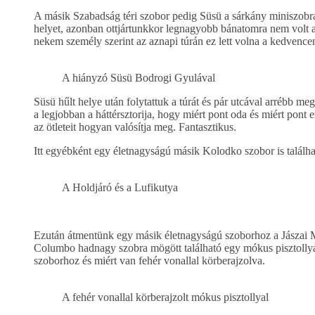
A másik Szabadság téri szobor pedig Süsü a sárkány miniszobra
helyet, azonban ottjártunkkor legnagyobb bánatomra nem volt 
nekem személy szerint az aznapi túrán ez lett volna a kedvence
A hiányzó Süsü Bodrogi Gyulával
Süsü hűlt helye után folytattuk a túrát és pár utcával arrébb me
a legjobban a háttérsztorija, hogy miért pont oda és miért pont 
az ötleteit hogyan valósítja meg. Fantasztikus.
Itt egyébként egy életnagyságú másik Kolodko szobor is találha
A Holdjáró és a Lufikutya
Ezután átmentünk egy másik életnagyságú szoborhoz a Jászai Mar
Columbo hadnagy szobra mögött található egy mókus pisztollya
szoborhoz és miért van fehér vonallal körberajzolva.
A fehér vonallal körberajzolt mókus pisztollyal