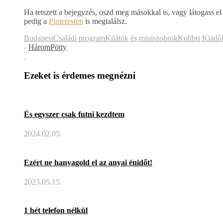
Ha tetszett a bejegyzés, oszd meg másokkal is, vagy látogass el
pedig a
Pinteresten
is megtalálsz.
Budapest
Családi program
Kilátók és miniszobrok
Kolibri Kiadó
-
HáromPötty
Ezeket is érdemes megnézni
És egyszer csak futni kezdtem
2024.02.05.
Ezért ne hanyagold el az anyai énidőt!
2023.05.15.
1 hét telefon nélkül