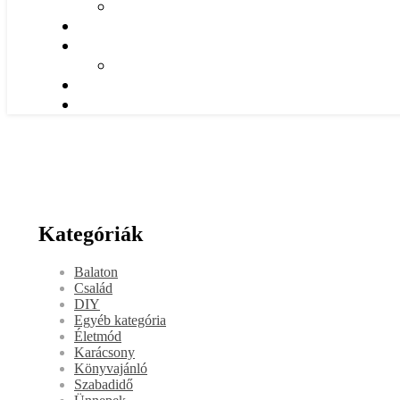
Kategóriák
Balaton
Család
DIY
Egyéb kategória
Életmód
Karácsony
Könyvajánló
Szabadidő