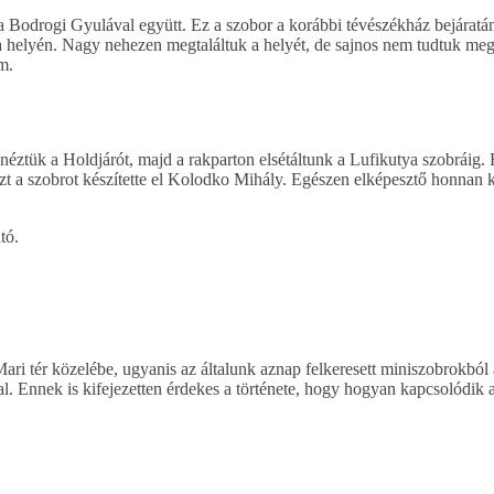
 Bodrogi Gyulával együtt. Ez a szobor a korábbi tévészékház bejáratán
a helyén. Nagy nehezen megtaláltuk a helyét, de sajnos nem tudtuk me
m.
gnéztük a Holdjárót, majd a rakparton elsétáltunk a Lufikutya szobráig. 
ezt a szobrot készítette el Kolodko Mihály. Egészen elképesztő honnan k
tó.
i tér közelébe, ugyanis az általunk aznap felkeresett miniszobrokból 
l. Ennek is kifejezetten érdekes a története, hogy hogyan kapcsolódik