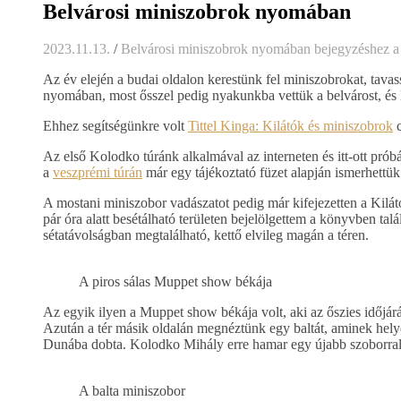
Belvárosi miniszobrok nyomában
2023.11.13.
/
Belvárosi miniszobrok nyomában bejegyzéshez
a
Az év elején a budai oldalon kerestünk fel miniszobrokat, tava
nyomában, most ősszel pedig nyakunkba vettük a belvárost, és
Ehhez segítségünkre volt
Tittel Kinga: Kilátók és miniszobrok
c
Az első Kolodko túránk alkalmával az interneten és itt-ott prób
a
veszprémi túrán
már egy tájékoztató füzet alapján ismerhettük
A mostani miniszobor vadászatot pedig már kifejezetten a Kil
pár óra alatt besétálható területen bejelölgettem a könyvben tal
sétatávolságban megtalálható, kettő elvileg magán a téren.
A piros sálas Muppet show békája
Az egyik ilyen a Muppet show békája volt, aki az őszies időjár
Azután a tér másik oldalán megnéztünk egy baltát, aminek hely
Dunába dobta. Kolodko Mihály erre hamar egy újabb szoborral re
A balta miniszobor