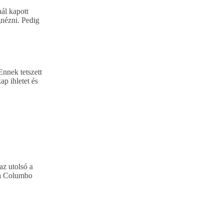
ál kapott
gnézni. Pedig
Ennek tetszett
ap ihletet és
az utolsó a
 a Columbo