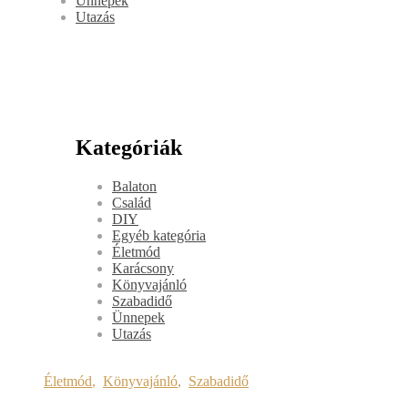
Ünnepek
Utazás
Kategóriák
Balaton
Család
DIY
Egyéb kategória
Életmód
Karácsony
Könyvajánló
Szabadidő
Ünnepek
Utazás
Életmód
,
Könyvajánló
,
Szabadidő