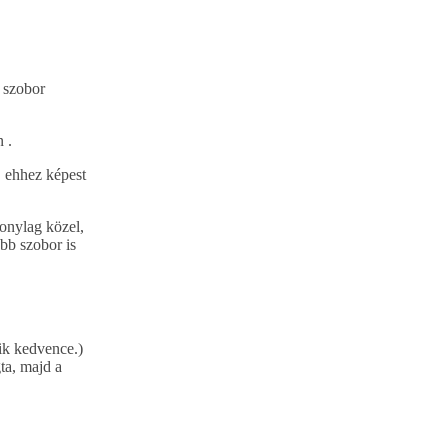
 szobor
 .
, ehhez képest
onylag közel,
öbb szobor is
yik kedvence.)
ta, majd a