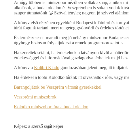
Amúgy többen is miniszobor nézőben voltak aznap, amikor mi is
alkotások, a budai oldalon és Veszprémben is sokan voltak kív
szuper útmutatónk 🙂 Szóval tényleg nagyon jó szívvel ajánlom
A könyv első részében egyébként Budapest kilátóiról és tornyai
túrát fogunk tartani, mert rengeteg gyönyörű és érdekes történetű
És természetesen maradt még jó néhány miniszobor Budapesten 
úgyhogy biztosan folytatjuk ezt a remek programsorozatot is.
Ha szerettek sétálni, ha érdekelnek a látványon kívül a háttértö
érdekességgel és információval gazdagodva térhettek majd haza
A könyv a
Kolibri Kiadó
gondozásában jelent meg, itt tudjáto
Ha érdekel a többi Kolodko túránk itt olvashattok róla, vagy me
Barangoljátok be Veszprém városát gyerekekkel
Veszprémi miniszobrok
Kolodko miniszobor túra a budai oldalon
Képek: a szerző saját képei