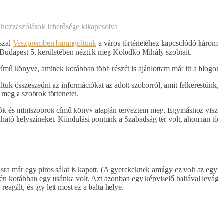
 hozzászólások lehetősége kikapcsolva
sszal
Veszprémben barangoltunk
a város történetéhez kapcsolódó három
 Budapest 5. kerületében néztük meg Kolodko Mihály szobrait.
ímű könyve, aminek korábban több részét is ajánlottam már itt a blogon
áltuk összeszedni az információkat az adott szoborról, amit felkerestünk
 meg a szobrok történetét.
átók és miniszobrok című könyv alapján terveztem meg. Egymáshoz visz
álható helyszíneket. Kiindulási pontunk a Szabadság tér volt, ahonnan t
ásra már egy piros sálat is kapott. (A gyerekeknek amúgy ez volt az eg
én korábban egy usánka volt. Azt azonban egy képviselő baltával levág
agált, és így lett most ez a balta helye.