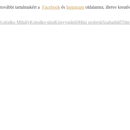
 további tartalmakért a
Facebook
és
Instagram
oldalamra, illetve kreatív
Kolodko Mihály
Kolodko-túra
Könyvajánló
Mini szobrok
Szabadidő
Titt