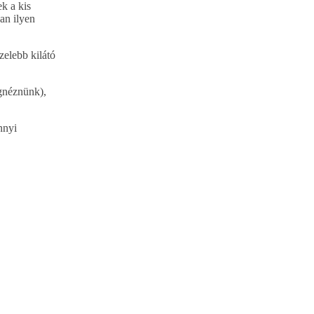
k a kis
an ilyen
zelebb kilátó
gnéznünk),
nnyi