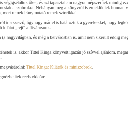
 végigsétáltuk őket, és azt tapasztaltam nagyon népszerűek mindig eze
áncsiak a szobrokra. Néhányan még a könyvről is érdeklődtek honnan v
, mert remek iránymutató remek sztorikkal.
ról ír a szerző, úgyhogy már el is határoztuk a gyerekekkel, hogy legkö
 kilátót „rejt” a fővárosunk.
(a nagyvilágban, és még a belvárosban is, amit nem sikerült eddig me
rténetek is, akkor Tittel Kinga könyveit igazán jó szívvel ajánlom, mega
.
k megvásárolni:
Tittel Kinga: Kilátók és miniszobrok
.
gnézhetitek reels videón: