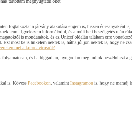
snak tartottam megnyugtatni őket.
en foglalkoztat a járvány alakulása engem is, hiszen édesanyaként is,
znek lenni. Igyekszem informálódni, és a múlt heti beszélgetés után rá
agatoktól is mondanátok, és az Unicef oldalán találtam erre vonatkoz
Ezt most be is linkelem nektek is, hátha jól jön nektek is, hogy ne csa
yerekemmel a koronavírusról?
 folyamatosan, és ha higgadtan, nyugodtan meg tudjuk beszélni ezt a 
kkal is. Kövess
Facebookon
, valamint
Instagramon
is, hogy ne maradj l