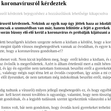
 koronavírusról kérdeztek
sról kérdeztek bejegyzéshez
a hozzászólások lehetősége kikapcsolva
írusról kérdeznek. Nekünk az egyik nap úgy jöttek haza az iskolából
emcsak a szomszédban van már, hanem felütötte a fejét a gyerekek k
 során bizony elő-elő kerül a koronavírus és próbálják kijátszani a 
etti beszélgetés közben szegezte nekem a kisfiam a kérdést, hogy a kor
y megint újabb vírusos megbetegedések vannak az óvodában, és egyre 
ezte, hogy a koronavírusra gondoltam-e!?
benet volt. Nem kicsit lepődtem meg, hogy erről kérdez a kisfiam, és m
 óvónők is megerősítettek. Azért is álltam értetlenül mert a múlt héten 
és így én egyelőre nem tartottam fontosnak beszélni erről a gyerekekk
k, valahogy mégis napi téma lett az óvodás csoportban, így aztán a mi c
elől ilyesmiket, de nem tartottam még indokoltnak beszélni erről, már
dig tudtunk a vírusról) milyen jellegű megbetegedés ez, és hogy egyébk
san kell kezet mosni továbbra is ugyanúgy, valamint, hogy nem tüsszö
t gondolnak, és a legjobb tudásunk szerint igyekeztünk válaszolni a ké
ül fontos volt, bár nem gondolom, hogy óvodás korú gyerekeket terhelni 