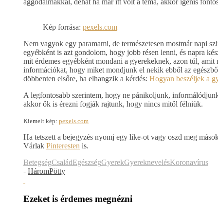
aggodalmakkal, dehát ha már itt volt a téma, akkor igenis fonto
Kép forrása:
pexels.com
Nem vagyok egy paramami, de természetesen mostmár napi szint
egyébként is azt gondolom, hogy jobb résen lenni, és napra kés
mit érdemes egyébként mondani a gyerekeknek, azon túl, amit m
információkat, hogy miket mondjunk el nekik ebből az egészből. 
döbbenten elsőre, ha elhangzik a kérdés:
Hogyan beszéljek a g
A legfontosabb szerintem, hogy ne pánikoljunk, informálódjunk
akkor ők is érezni fogják rajtunk, hogy nincs mitől félniük.
Kiemelt kép:
pexels.com
Ha tetszett a bejegyzés nyomj egy like-ot vagy oszd meg máso
Várlak
Pinteresten
is.
Betegség
Család
Egészség
Gyerek
Gyereknevelés
Koronavírus
-
HáromPötty
Ezeket is érdemes megnézni