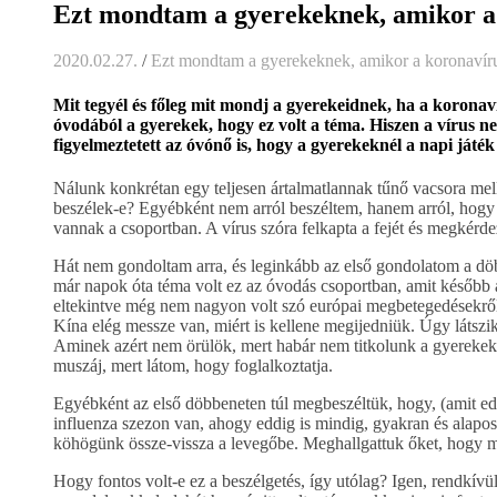
Ezt mondtam a gyerekeknek, amikor a
2020.02.27.
/
Ezt mondtam a gyerekeknek, amikor a koronavíru
Mit tegyél és főleg mit mondj a gyerekeidnek, ha a koronav
óvodából a gyerekek, hogy ez volt a téma. Hiszen a vírus n
figyelmeztetett az óvónő is, hogy a gyerekeknél a napi játék
Nálunk konkrétan egy teljesen ártalmatlannak tűnő vacsora mell
beszélek-e? Egyébként nem arról beszéltem, hanem arról, hog
vannak a csoportban. A vírus szóra felkapta a fejét és megkérd
Hát nem gondoltam arra, és leginkább az első gondolatom a döb
már napok óta téma volt ez az óvodás csoportban, amit később az
eltekintve még nem nagyon volt szó európai megbetegedésekről, 
Kína elég messze van, miért is kellene megijedniük. Úgy látszi
Aminek azért nem örülök, mert habár nem titkolunk a gyerekek 
muszáj, mert látom, hogy foglalkoztatja.
Egyébként az első döbbeneten túl megbeszéltük, hogy, (amit ed
influenza szezon van, ahogy eddig is mindig, gyakran és alapo
köhögünk össze-vissza a levegőbe. Meghallgattuk őket, hogy mi
Hogy fontos volt-e ez a beszélgetés, így utólag? Igen, rendkív