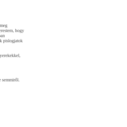
 meg
kerestem, hogy
óan
k pislogjatok
gyerekekkel,
e semmiről.