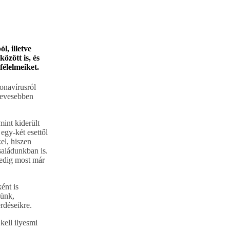
, illetve
özött is, és
félelmeiket.
onavírusról
kevesebben
int kiderült
egy-két esettől
el, hiszen
saládunkban is.
pedig most már
ént is
günk,
rdéseikre.
kell ilyesmi