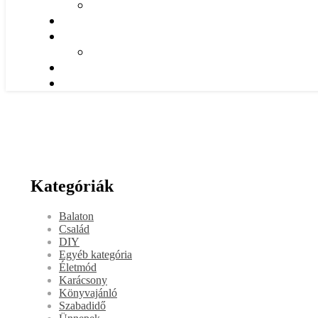
Kategóriák
Balaton
Család
DIY
Egyéb kategória
Életmód
Karácsony
Könyvajánló
Szabadidő