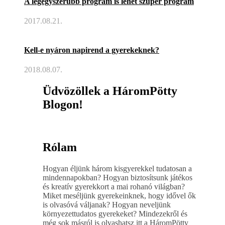
A legegyszerűbb program is lehet szuper program
2017.08.21.
Kell-e nyáron napirend a gyerekeknek?
2018.08.07.
Üdvözöllek a HáromPötty
Blogon!
Rólam
Hogyan éljünk három kisgyerekkel tudatosan a
mindennapokban? Hogyan biztosítsunk játékos
és kreatív gyerekkort a mai rohanó világban?
Miket meséljünk gyerekeinknek, hogy idővel ők
is olvasóvá váljanak? Hogyan neveljünk
környezettudatos gyerekeket? Mindezekről és
még sok másról is olvashatsz itt a HáromPötty