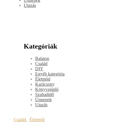
Ünnepek
Utazás
Kategóriák
Balaton
Család
DIY
Egyéb kategória
Életmód
Karácsony
Könyvajánló
Szabadidő
Ünnepek
Utazás
Család
,
Életmód