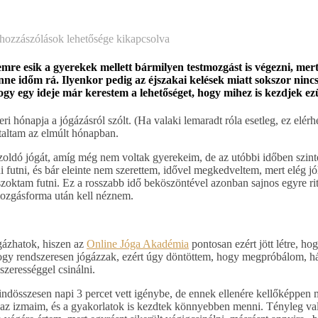
hozzászólások lehetősége kikapcsolva
e esik a gyerekek mellett bármilyen testmozgást is végezni, mert
nne időm rá. Ilyenkor pedig az éjszakai kelések miatt sokszor ninc
ogy egy ideje már kerestem a lehetőséget, hogy mihez is kezdjek e
hónapja a jógázásról szólt. (Ha valaki lemaradt róla esetleg, ez elérhe
ztaltam az elmúlt hónapban.
zoldó jógát, amíg még nem voltak gyerekeim, de az utóbbi időben szin
utni, és bár eleinte nem szerettem, idővel megkedveltem, mert elég jó
zoktam futni. Ez a rosszabb idő beköszöntével azonban sajnos egyre ri
ozgásforma után kell néznem.
gázhatok, hiszen az
Online Jóga Akadémia
pontosan ezért jött létre, ho
gy rendszeresen jógázzak, ezért úgy döntöttem, hogy megpróbálom, há
zerességgel csinálni.
indösszesen napi 3 percet vett igénybe, de ennek ellenére kellőképpen
 az izmaim, és a gyakorlatok is kezdtek könnyebben menni. Tényleg val