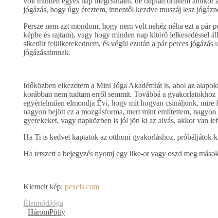
volt minden egyes nap megcsinálni, de duplán örültem amikor a 
jógázás, hogy úgy éreztem, innentől kezdve muszáj lesz jógázn
Persze nem azt mondom, hogy nem volt nehéz néha ezt a pár per
képbe és rajtam), vagy hogy minden nap kitörő lelkesedéssel á
sikerült felülkerekednem, és végül ezután a pár perces jógázás 
jógázásaimnak.
Időközben elkezdtem a Mini Jóga Akadémiát is, ahol az alapoktó
korábban nem tudtam erről semmit. Továbbá a gyakorlatokhoz fé
egyértelműen elmondja Évi, hogy mit hogyan csináljunk, mire f
nagyon bejött ez a mozgásforma, mert mint említettem, nagyon n
gyerekeket, vagy napközben is jól jön ki az alvás, akkor van le
Ha Ti is kedvet kaptatok az otthoni gyakorláshoz, próbáljátok k
Ha tetszett a bejegyzés nyomj egy like-ot vagy oszd meg máso
Kiemelt kép:
pexels.com
Életmód
Jóga
-
HáromPötty