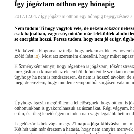
Így jógáztam otthon egy hónapig
2017.12.04.
/
Így jógáztam otthon egy hónapig bejegyzéshez
a 
Nem tudom Ti hogy vagytok vele, de nekem sokszor nehezemr
csak hajnalban, vagy este, miután már lefeküdtek aludni le
se energiám hozzá. Persze tudom, hogy nem jó ez így, úgyh
Aki követi a blogomat az tudja, hogy nekem az idei év novemberi 
szóló írást
itt
). Most azt szeretném elmesélni, hogy miket tapas
Előzményként annyit, hogy régebben is jógáztam, főként stress
mozgásforma kimaradt az életemből. Időnként le szoktam menni f
úgyhogy ha nem is rendszeresen, és nem is hosszú távokat, de s
meg, de éreztem, hogy minden szempontból sürgősen valami m
Úgyhogy igazán megörültem a lehetőségnek, hogy otthon is jó
otthonunkban is gyakorolhassuk az ászanákat. Régi vágyam, ho
erőm, és főleg lehetőségem minden nap vagy legalább heti rends
Legelőször is belevágtam egy
21 napos jóga kihívás
ba, ami m
Két hét után már éreztem a hatását, hogy nem annyira merevek