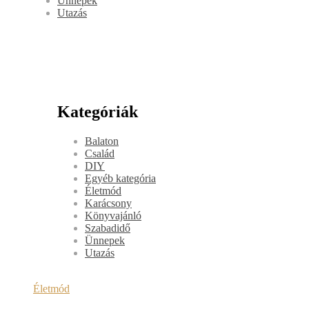
Ünnepek
Utazás
Kategóriák
Balaton
Család
DIY
Egyéb kategória
Életmód
Karácsony
Könyvajánló
Szabadidő
Ünnepek
Utazás
Életmód