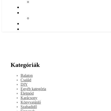
Kategóriák
Balaton
Család
DIY
Egyéb kategória
Életmód
Karácsony
Könyvajánló
Szabadidő