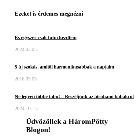
Ezeket is érdemes megnézni
És egyszer csak futni kezdtem
2024.02.05.
5 új szokás, amitől harmonikusabbak a napjaim
2018.05.05.
Ne legyen többé tabu! – Beszéljünk az átsuhanó babákról
2024.10.15.
Üdvözöllek a HáromPötty
Blogon!