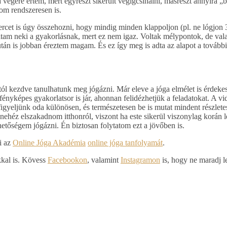
végére értem, mert egyrészt sikerült végigcsinálni, másrészt annyira „
om rendszeresen is.
cet is úgy összehozni, hogy mindig minden klappoljon (pl. ne lógjon 
lltam neki a gyakorlásnak, mert ez nem igaz. Voltak mélypontok, de va
után is jobban éreztem magam. És ez így meg is adta az alapot a további
l kezdve tanulhatunk meg jógázni. Már eleve a jóga elmélet is érdekes
nyképes gyakorlatsor is jár, ahonnan felidézhetjük a feladatokat. A v
igyeljünk oda különösen, és természetesen be is mutat mindent részle
ehéz elszakadnom itthonról, viszont ha este sikerül viszonylag korán l
hetőségem jógázni. Én biztosan folytatom ezt a jövőben is.
i az
Online Jóga Akadémia
online jóga tanfolyamát
.
kkal is. Kövess
Facebookon
, valamint
Instagramon
is, hogy ne maradj l