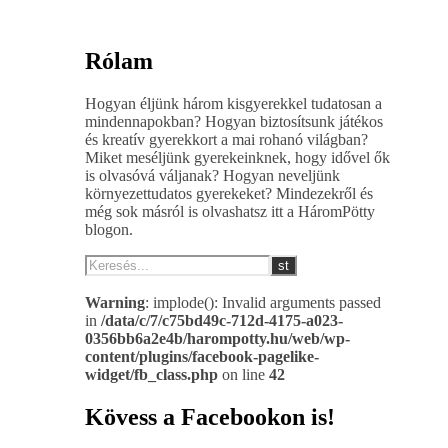
Rólam
Hogyan éljünk három kisgyerekkel tudatosan a
mindennapokban? Hogyan biztosítsunk játékos
és kreatív gyerekkort a mai rohanó világban?
Miket meséljünk gyerekeinknek, hogy idővel ők
is olvasóvá váljanak? Hogyan neveljünk
környezettudatos gyerekeket? Mindezekről és
még sok másról is olvashatsz itt a HáromPötty
blogon.
Warning
: implode(): Invalid arguments passed
in
/data/c/7/c75bd49c-712d-4175-a023-
0356bb6a2e4b/harompotty.hu/web/wp-
content/plugins/facebook-pagelike-
widget/fb_class.php
on line
42
Kövess a Facebookon is!