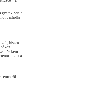
behúzott” a
3 gyerek bele a
lahogy mindig
 volt, hiszen
ideókon
tesen. Nekem
etenni aludni a
e semmiről.