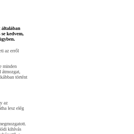
 általában
s se kedvem,
zügyben.
ti az erről
te minden
l átmozgat,
tkábban történt
gy az
tha lesz elég
 megmozgatott.
ódi kihívás