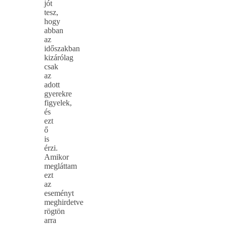
jót
tesz,
hogy
abban
az
időszakban
kizárólag
csak
az
adott
gyerekre
figyelek,
és
ezt
ő
is
érzi.
Amikor
megláttam
ezt
az
eseményt
meghirdetve
rögtön
arra