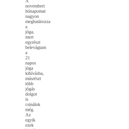
A
novemberi
hónapomat
nagyon
meghatározza
a
jóga,
mert
egyrészt
belevágtam
a
21
napos
jóga
kihívásba,
másrészt
több
jógás
dolgot
is
csinálok
még.
Az
egyik
ezek