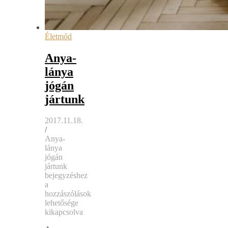
Életmód
Anya-
lánya
jógán
jártunk
2017.11.18.
/
Anya-
lánya
jógán
jártunk
bejegyzéshez
a
hozzászólások
lehetősége
kikapcsolva