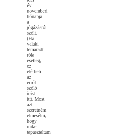
év
novemberi
hónapja
a
jógázásról
szólt.
(Ha
valaki
lemaradt
róla
esetleg,
ez
elérheti
az
erről
szóló
írást
itt). Most
azt
szeretném
elmesélni,
hogy
miket
tapasztaltam