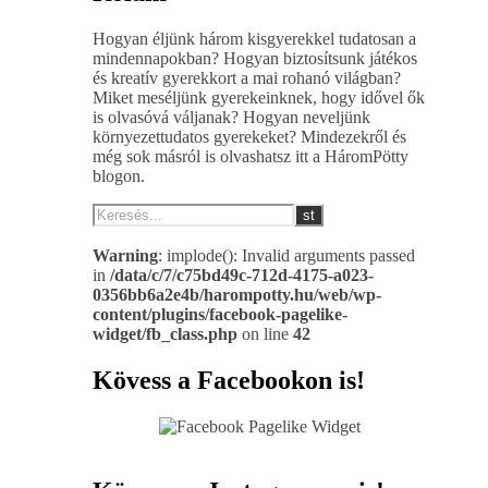
Hogyan éljünk három kisgyerekkel tudatosan a
mindennapokban? Hogyan biztosítsunk játékos
és kreatív gyerekkort a mai rohanó világban?
Miket meséljünk gyerekeinknek, hogy idővel ők
is olvasóvá váljanak? Hogyan neveljünk
környezettudatos gyerekeket? Mindezekről és
még sok másról is olvashatsz itt a HáromPötty
blogon.
Warning
: implode(): Invalid arguments passed
in
/data/c/7/c75bd49c-712d-4175-a023-
0356bb6a2e4b/harompotty.hu/web/wp-
content/plugins/facebook-pagelike-
widget/fb_class.php
on line
42
Kövess a Facebookon is!