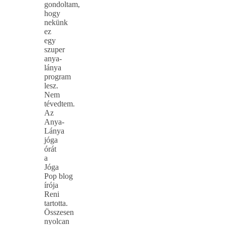
gondoltam,
hogy
nekünk
ez
egy
szuper
anya-
lánya
program
lesz.
Nem
tévedtem.
Az
Anya-
Lánya
jóga
órát
a
Jóga
Pop blog
írója
Reni
tartotta.
Összesen
nyolcan