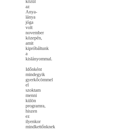
közül
az
Anya-
lánya
jóga
volt
november
közepén,
amit
kipróbáltunk
a
kislányommal.
Időnként
mindegyik
gyerkőcömmel
el
szoktam
menni
külön
programra,
hiszen
ez
ilyenkor
mindkettőnknek