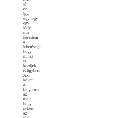
jó
ez
így,
úgyhogy
egy
ideje
már
kerestem
a
lehetőséget,
hogy
mihez
is
kezdjek
ezügyben.
Aki
követi
a
blogomat
az
tudja,
hogy
nekem
az
idei