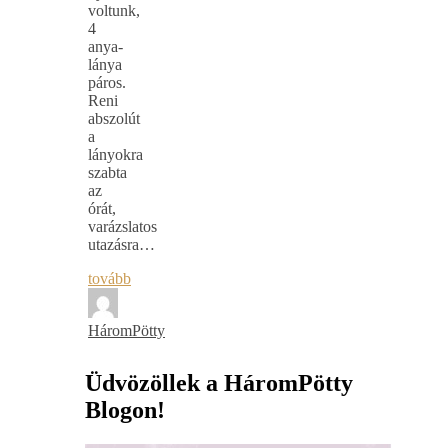
voltunk,
4
anya-
lánya
páros.
Reni
abszolút
a
lányokra
szabta
az
órát,
varázslatos
utazásra…
tovább
HáromPötty
Üdvözöllek a HáromPötty
Blogon!