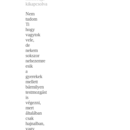
kikapcsolva
Nem
tudom
Ti
hogy
vagytok
vele,
de
nekem
sokszor
nehezemre
esik
a
gyerekek
mellett
bármilyen
testmozgást
is
végezni,
mert
általában
csak
hajnalban,
vagy