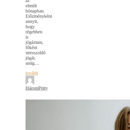
az
elmúlt
hónapban.
Előzményként
annyit,
hogy
régebben
is
jógáztam,
főként
stresszoldó
jógát,
amíg…
tovább
HáromPötty