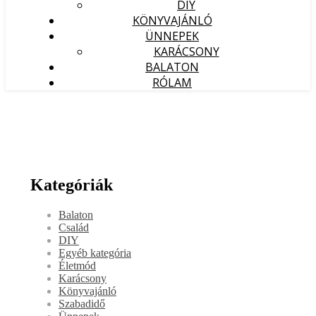
DIY
KÖNYVAJÁNLÓ
ÜNNEPEK
KARÁCSONY
BALATON
RÓLAM
Kategóriák
Balaton
Család
DIY
Egyéb kategória
Életmód
Karácsony
Könyvajánló
Szabadidő