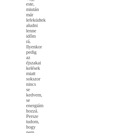
este,
miután
már
lefeküdtek
aludni
lenne
időm
rá.
Ilyenkor
pedig
az
éjszakai
kelések
miatt
sokszor
nincs
se
kedvem,
se
energiám
hozzá.
Persze
tudom,
hogy
nem