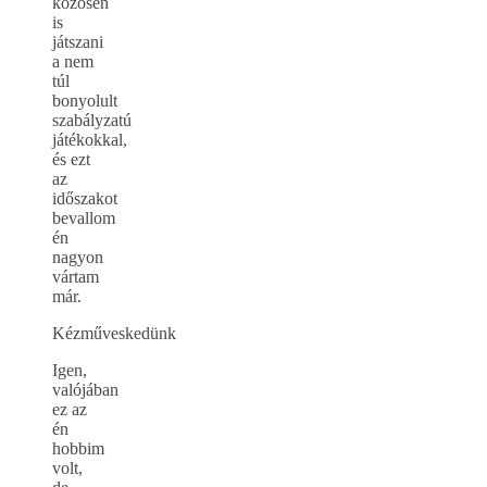
közösen
is
játszani
a nem
túl
bonyolult
szabályzatú
játékokkal,
és ezt
az
időszakot
bevallom
én
nagyon
vártam
már.
Kézműveskedünk
Igen,
valójában
ez az
én
hobbim
volt,