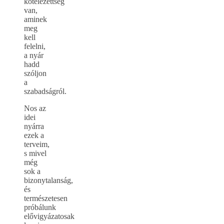
kötelezettség
van,
aminek
meg
kell
felelni,
a nyár
hadd
szóljon
a
szabadságról.
Nos az
idei
nyárra
ezek a
terveim,
s mivel
még
sok a
bizonytalanság,
és
természetesen
próbálunk
elővigyázatosak