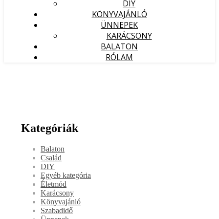
DIY
KÖNYVAJÁNLÓ
ÜNNEPEK
KARÁCSONY
BALATON
RÓLAM
Kategóriák
Balaton
Család
DIY
Egyéb kategória
Életmód
Karácsony
Könyvajánló
Szabadidő