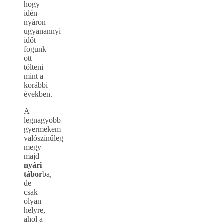
hogy
idén
nyáron
ugyanannyi
időt
fogunk
ott
tölteni
mint a
korábbi
években.
A
legnagyobb
gyermekem
valószínűleg
megy
majd
nyári
tábor
ba,
de
csak
olyan
helyre,
ahol a