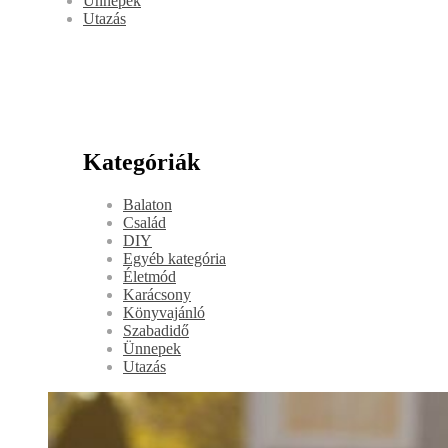
Ünnepek
Utazás
Kategóriák
Balaton
Család
DIY
Egyéb kategória
Életmód
Karácsony
Könyvajánló
Szabadidő
Ünnepek
Utazás