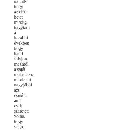
nálunk,
hogy
az első
hetet
mindig
hagytam
a
korábbi
években,
hogy
hadd
folyjon
magától
a saját
medrében,
mindenki
nagyjából
azt
csinált,
amit
csak
szeretett
volna,
hogy
végre