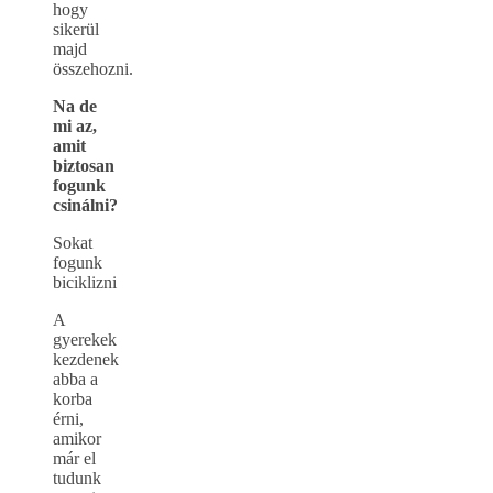
hogy
sikerül
majd
összehozni.
Na de
mi az,
amit
biztosan
fogunk
csinálni?
Sokat
fogunk
biciklizni
A
gyerekek
kezdenek
abba a
korba
érni,
amikor
már el
tudunk