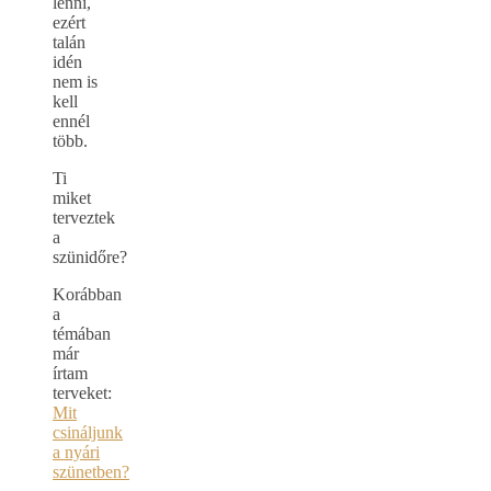
lenni,
ezért
talán
idén
nem is
kell
ennél
több.
Ti
miket
terveztek
a
szünidőre?
Korábban
a
témában
már
írtam
terveket:
Mit
csináljunk
a nyári
szünetben?