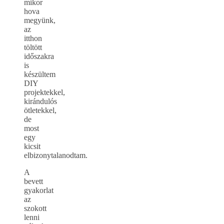
mikor
hova
megyünk,
az
itthon
töltött
időszakra
is
készültem
DIY
projektekkel,
kirándulós
ötletekkel,
de
most
egy
kicsit
elbizonytalanodtam.
A
bevett
gyakorlat
az
szokott
lenni