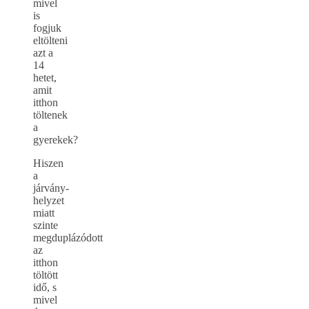
mivel
is
fogjuk
eltölteni
azt a
14
hetet,
amit
itthon
töltenek
a
gyerekek?
Hiszen
a
járvány-
helyzet
miatt
szinte
megduplázódott
az
itthon
töltött
idő, s
mivel