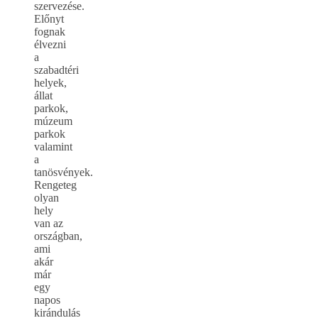
szervezése.
Előnyt
fognak
élvezni
a
szabadtéri
helyek,
állat
parkok,
múzeum
parkok
valamint
a
tanösvények.
Rengeteg
olyan
hely
van az
országban,
ami
akár
már
egy
napos
kirándulás