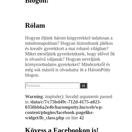
Blogon!
Rólam
Hogyan éljünk három kisgyerekkel tudatosan a
mindennapokban? Hogyan biztosítsunk játékos
és kreatív gyerekkort a mai rohanó világban?
Miket meséljünk gyerekeinknek, hogy idővel ők
is olvasóvá váljanak? Hogyan neveljünk
környezettudatos gyerekeket? Mindezekről és
még sok másról is olvashatsz itt a HáromPötty
blogon.
Warning
: implode(): Invalid arguments passed
in
/data/c/7/c75bd49c-712d-4175-a023-
0356bb6a2e4b/harompotty.hu/web/wp-
content/plugins/facebook-pagelike-
widget/fb_class.php
on line
42
Kövess a Facebookon is!