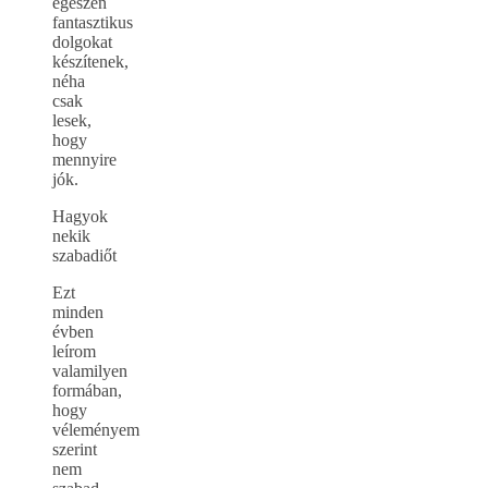
egészen
fantasztikus
dolgokat
készítenek,
néha
csak
lesek,
hogy
mennyire
jók.
Hagyok
nekik
szabadiőt
Ezt
minden
évben
leírom
valamilyen
formában,
hogy
véleményem
szerint
nem