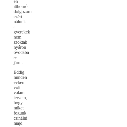
én
itthonról
dolgozom
ezért
nálunk
a
gyerekek
nem
szoktak
nyáron
óvodába
se
járni.
Eddig
minden
évben
volt
valami
tervem,
hogy
miket
fogunk
csinálni
majd,