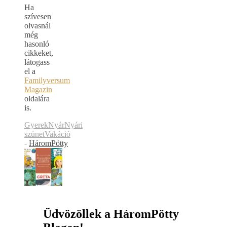
Ha
szívesen
olvasnál
még
hasonló
cikkeket,
látogass
el a
Familyversum
Magazin
oldalára
is.
Gyerek
Nyár
Nyári
szünet
Vakáció
-
HáromPötty
Üdvözöllek a HáromPötty