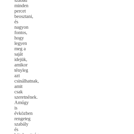
szabad
minden
percet
beosztani,
és
nagyon
fontos,
hogy
legyen
meg a
saját
idejük,
amikor
tényleg
azt
csinálhatnak,
amit
csak
szeretnének.
Amúgy
is
évközben
rengeteg
szabály
és