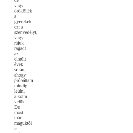
de
vagy
örökölték
a
gyerekek
ezt a
szenvedélyt,
vagy
rájuk
ragadt
az
elmúlt
évek
során,
ahogy
próbáltam
mindig
leülni
alkotni
velük.
De
most
már
maguktól
is