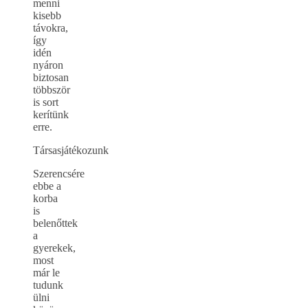
menni
kisebb
távokra,
így
idén
nyáron
biztosan
többször
is sort
kerítünk
erre.
Társasjátékozunk
Szerencsére
ebbe a
korba
is
belenőttek
a
gyerekek,
most
már le
tudunk
ülni