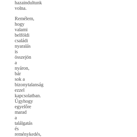
hazaindultunk
volna.
Remélem,
hogy
valami
belföldi
családi
nyaralás
is
összejön
a
nyáron,
bár
sok a
bizonytalanság
ezzel
kapcsolatban.
Úgyhogy
egyelőre
marad
a
találgatás
és
reménykedés,