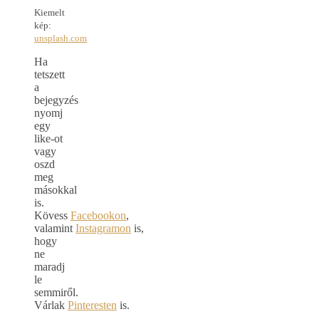
Kiemelt
kép:
unsplash.com
Ha
tetszett
a
bejegyzés
nyomj
egy
like-ot
vagy
oszd
meg
másokkal
is.
Kövess
Facebookon
,
valamint
Instagramon
is,
hogy
ne
maradj
le
semmiről.
Várlak
Pinteresten
is.