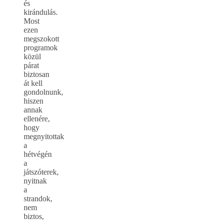
és
kirándulás.
Most
ezen
megszokott
programok
közül
párat
biztosan
át kell
gondolnunk,
hiszen
annak
ellenére,
hogy
megnyitottak
a
hétvégén
a
játszóterek,
nyitnak
a
strandok,
nem
biztos,