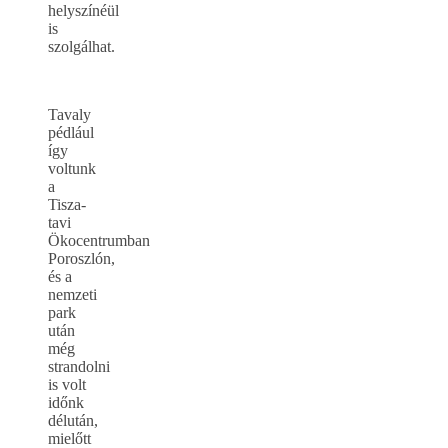
helyszínéül
is
szolgálhat.
Tavaly
pédlául
így
voltunk
a
Tisza-
tavi
Ökocentrumban
Poroszlón,
és a
nemzeti
park
után
még
strandolni
is volt
időnk
délután,
mielőtt