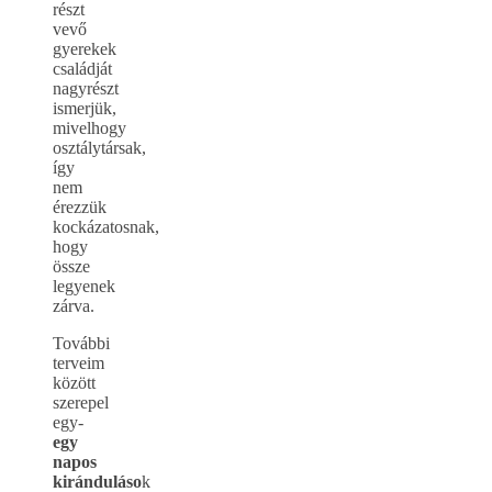
részt
vevő
gyerekek
családját
nagyrészt
ismerjük,
mivelhogy
osztálytársak,
így
nem
érezzük
kockázatosnak,
hogy
össze
legyenek
zárva.
További
terveim
között
szerepel
egy-
egy
napos
kiránduláso
k