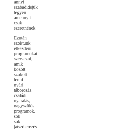
annyi
szabadidejük
legyen
amennyit
csak
szeretnének.
Ezután
szoktunk
elkezdeni
programokat
szervezni,
amik
között
szokott
lenni
nyári
táborozás,
családi
nyaralás,
nagyszülős
programok,
sok-
sok
játszóterezés