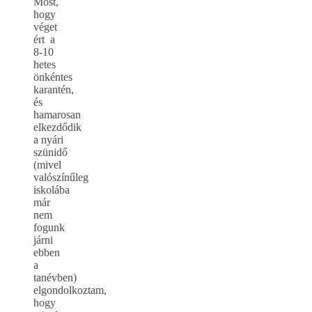
Most,
hogy
véget
ért a
8-10
hetes
önkéntes
karantén,
és
hamarosan
elkezdődik
a nyári
szünidő
(mivel
valószínűleg
iskolába
már
nem
fogunk
járni
ebben
a
tanévben)
elgondolkoztam,
hogy