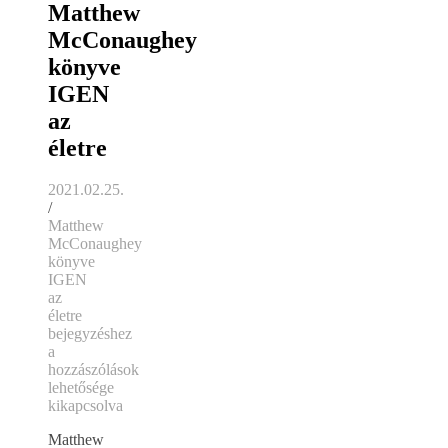
Matthew
McConaughey
könyve
IGEN
az
életre
2021.02.25.
/
Matthew
McConaughey
könyve
IGEN
az
életre
bejegyzéshez
a
hozzászólások
lehetősége
kikapcsolva
Matthew