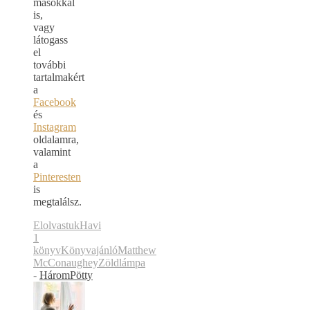
másokkal
is,
vagy
látogass
el
további
tartalmakért
a
Facebook
és
Instagram
oldalamra,
valamint
a
Pinteresten
is
megtalálsz.
Elolvastuk
Havi
1
könyv
Könyvajánló
Matthew
McConaughey
Zöldlámpa
-
HáromPötty