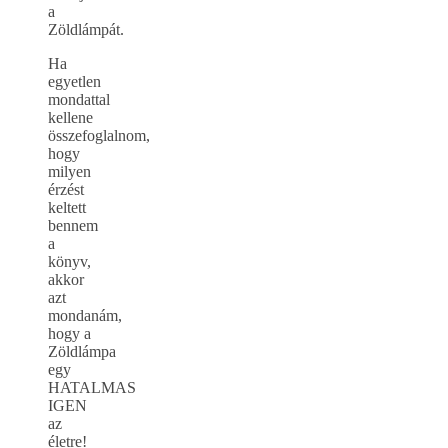
a
Zöldlámpát.
Ha
egyetlen
mondattal
kellene
összefoglalnom,
hogy
milyen
érzést
keltett
bennem
a
könyv,
akkor
azt
mondanám,
hogy a
Zöldlámpa
egy
HATALMAS
IGEN
az
életre!