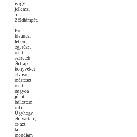
is így
jellemzi
a
Zöldlámpát.
Én is
kíváncsi
lettem,
egyrészt
mert
szeretek
életrajzi
könyveket
olvasni,
másrészt
mert
nagyon
jókat
hallottam
róla.
Úgyhogy
elolvastam,
és azt
kell
mondjam