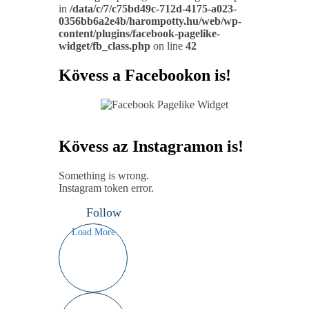
in
/data/c/7/c75bd49c-712d-4175-a023-
0356bb6a2e4b/harompotty.hu/web/wp-
content/plugins/facebook-pagelike-
widget/fb_class.php
on line
42
Kövess a Facebookon is!
Kövess az Instagramon is!
Something is wrong.
Instagram token error.
Follow
Load More