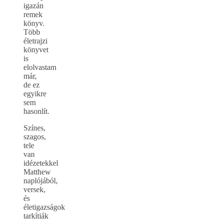
igazán
remek
könyv.
Több
életrajzi
könyvet
is
elolvastam
már,
de ez
egyikre
sem
hasonlít.
Színes,
szagos,
tele
van
idézetekkel
Matthew
naplójából,
versek,
és
életigazságok
tarkítják