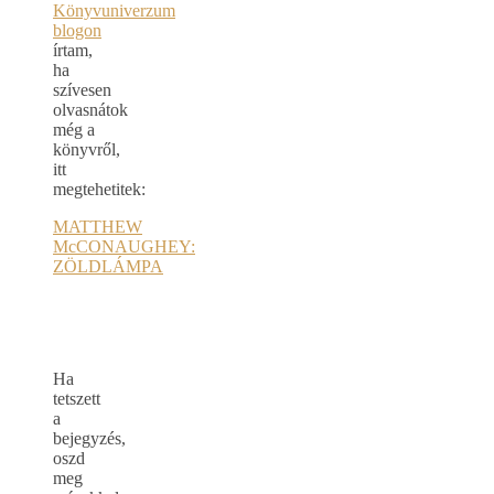
Könyvuniverzum
blogon
írtam,
ha
szívesen
olvasnátok
még a
könyvről,
itt
megtehetitek:
MATTHEW
McCONAUGHEY:
ZÖLDLÁMPA
Ha
tetszett
a
bejegyzés,
oszd
meg