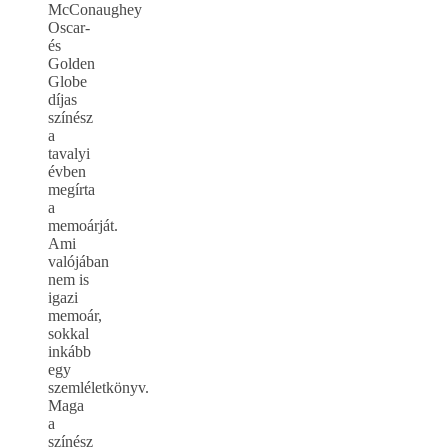
McConaughey
Oscar-
és
Golden
Globe
díjas
színész
a
tavalyi
évben
megírta
a
memoárját.
Ami
valójában
nem is
igazi
memoár,
sokkal
inkább
egy
szemléletkönyv.
Maga
a
színész