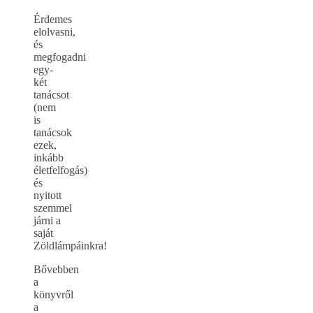
Érdemes
elolvasni,
és
megfogadni
egy-
két
tanácsot
(nem
is
tanácsok
ezek,
inkább
életfelfogás)
és
nyitott
szemmel
járni a
saját
Zöldlámpáinkra!
Bővebben
a
könyvről
a