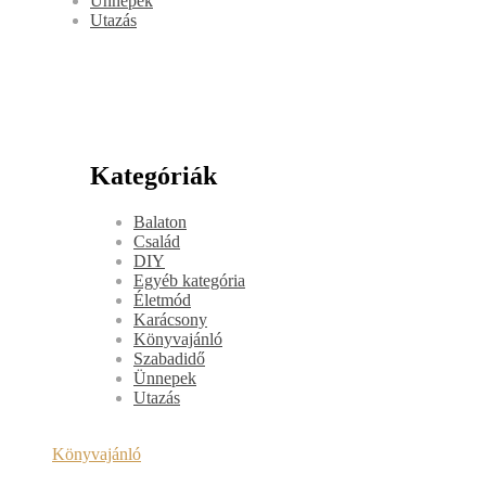
Ünnepek
Utazás
Kategóriák
Balaton
Család
DIY
Egyéb kategória
Életmód
Karácsony
Könyvajánló
Szabadidő
Ünnepek
Utazás
Könyvajánló