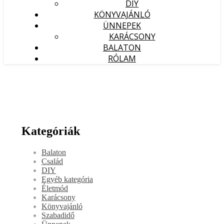
DIY
KÖNYVAJÁNLÓ
ÜNNEPEK
KARÁCSONY
BALATON
RÓLAM
Kategóriák
Balaton
Család
DIY
Egyéb kategória
Életmód
Karácsony
Könyvajánló
Szabadidő