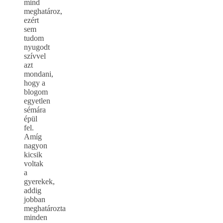
mind
meghatároz,
ezért
sem
tudom
nyugodt
szívvel
azt
mondani,
hogy a
blogom
egyetlen
sémára
épül
fel.
Amíg
nagyon
kicsik
voltak
a
gyerekek,
addig
jobban
meghatározta
minden