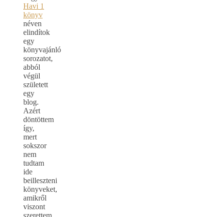
Havi 1
könyv
néven
elindítok
egy
könyvajánló
sorozatot,
abból
végül
született
egy
blog.
Azért
döntöttem
így,
mert
sokszor
nem
tudtam
ide
beilleszteni
könyveket,
amikről
viszont
szerettem