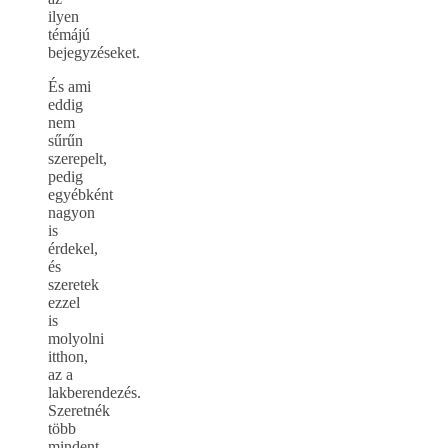
ilyen
témájú
bejegyzéseket.
És ami
eddig
nem
sűrűn
szerepelt,
pedig
egyébként
nagyon
is
érdekel,
és
szeretek
ezzel
is
molyolni
itthon,
az a
lakberendezés.
Szeretnék
több
mindent