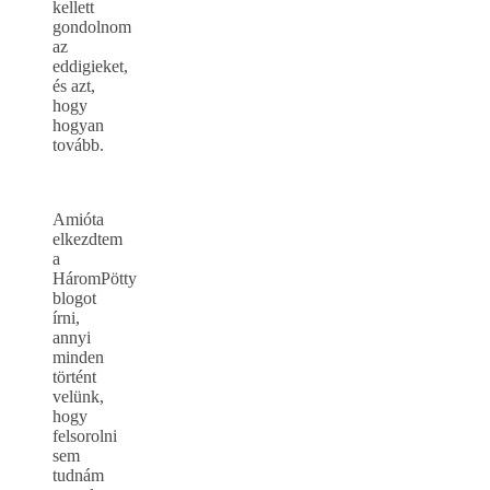
kellett
gondolnom
az
eddigieket,
és azt,
hogy
hogyan
tovább.
Amióta
elkezdtem
a
HáromPötty
blogot
írni,
annyi
minden
történt
velünk,
hogy
felsorolni
sem
tudnám