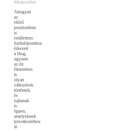
kikapcsolva
Ahogyan
az
előző
posztomban
is
említettem
fordulóponthoz
érkezett
a blog,
ugyanis
az én
életemben
is
olyan
változások
történtek,
és
zajlanak
is
éppen,
amelyeknek
következtében
át