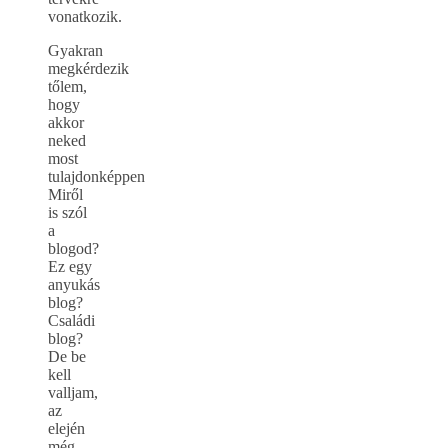
vonatkozik.
Gyakran
megkérdezik
tőlem,
hogy
akkor
neked
most
tulajdonképpen
Miről
is szól
a
blogod?
Ez egy
anyukás
blog?
Családi
blog?
De be
kell
valljam,
az
elején
még