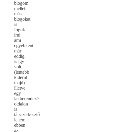
blogom
mellett
más
blogokat
is
fogok
írni,
ami
egyébként
már
eddig
is így
volt,
(lentebb
kiderül
majd)
illetve
egy
lakberendezési
oldalon
is
társszerkesztő
lettem
ebben
az