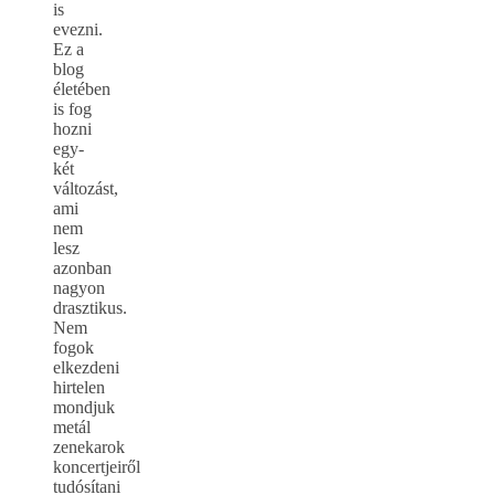
is
evezni.
Ez a
blog
életében
is fog
hozni
egy-
két
változást,
ami
nem
lesz
azonban
nagyon
drasztikus.
Nem
fogok
elkezdeni
hirtelen
mondjuk
metál
zenekarok
koncertjeiről
tudósítani