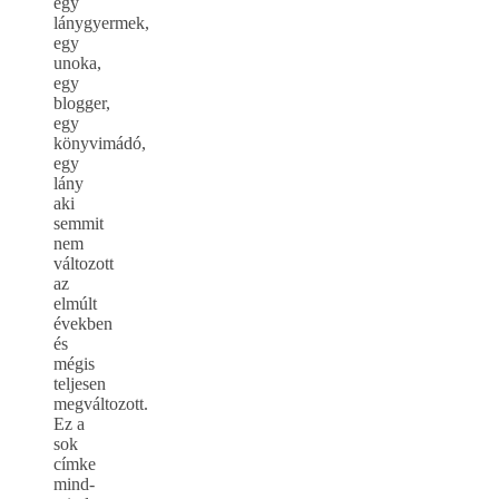
egy
lánygyermek,
egy
unoka,
egy
blogger,
egy
könyvimádó,
egy
lány
aki
semmit
nem
változott
az
elmúlt
években
és
mégis
teljesen
megváltozott.
Ez a
sok
címke
mind-