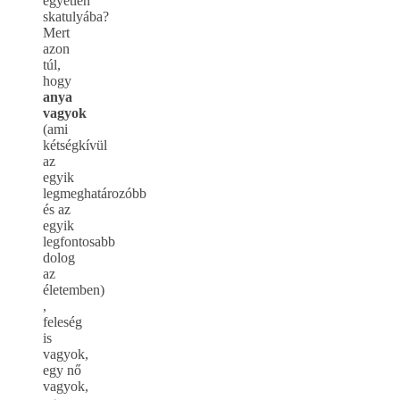
egyetlen
skatulyába?
Mert
azon
túl,
hogy
anya
vagyok
(ami
kétségkívül
az
egyik
legmeghatározóbb
és az
egyik
legfontosabb
dolog
az
életemben)
,
feleség
is
vagyok,
egy nő
vagyok,