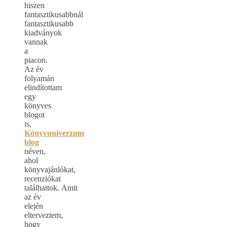
hiszen
fantasztikusabbnál
fantasztikusabb
kiadványok
vannak
a
piacon.
Az év
folyamán
elindítottam
egy
könyves
blogot
is,
Könyvuniverzum
blog
néven,
ahol
könyvajánlókat,
recenziókat
találhattok. Amit
az év
elején
elterveztem,
hogy