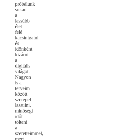
próbálunk
sokan
a
lassúbb
élet
felé
kacsintgatni
és
időnként
kizárni
a
digitális
világot.
Nagyon
is a
terveim
között
szerepel
lassulni,
minőségi
időt
tölteni
a
szeretteimmel,
mert