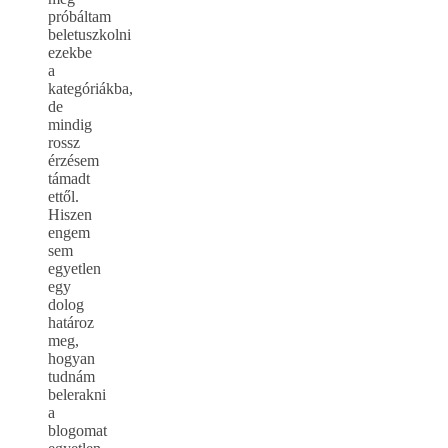
próbáltam
beletuszkolni
ezekbe
a
kategóriákba,
de
mindig
rossz
érzésem
támadt
ettől.
Hiszen
engem
sem
egyetlen
egy
dolog
határoz
meg,
hogyan
tudnám
belerakni
a
blogomat