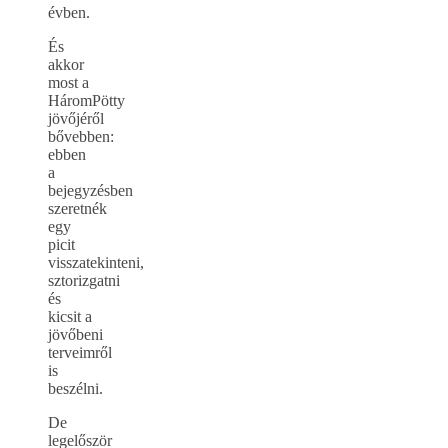
évben.
És
akkor
most a
HáromPötty
jövőjéről
bővebben:
ebben
a
bejegyzésben
szeretnék
egy
picit
visszatekinteni,
sztorizgatni
és
kicsit a
jövőbeni
terveimről
is
beszélni.
De
legelőször