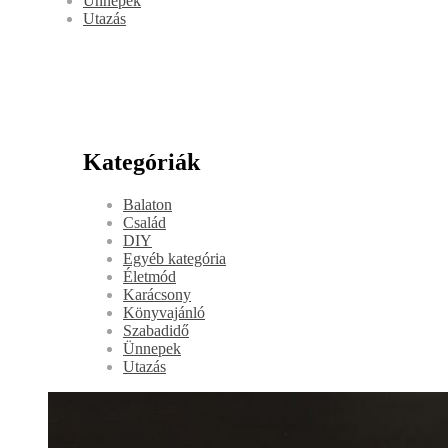
Ünnepek
Utazás
Kategóriák
Balaton
Család
DIY
Egyéb kategória
Életmód
Karácsony
Könyvajánló
Szabadidő
Ünnepek
Utazás