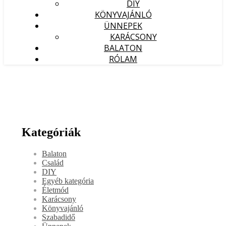
DIY
KÖNYVAJÁNLÓ
ÜNNEPEK
KARÁCSONY
BALATON
RÓLAM
Kategóriák
Balaton
Család
DIY
Egyéb kategória
Életmód
Karácsony
Könyvajánló
Szabadidő