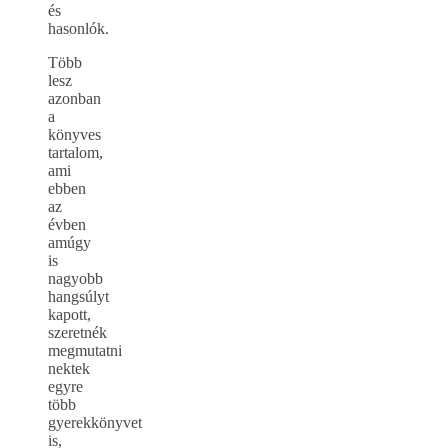
és
hasonlók.
Több
lesz
azonban
a
könyves
tartalom,
ami
ebben
az
évben
amúgy
is
nagyobb
hangsúlyt
kapott,
szeretnék
megmutatni
nektek
egyre
több
gyerekkönyvet
is,