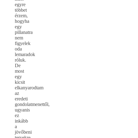
egyre
többet
érzem,
hogyha
egy
pillanatra
nem
figyelek
oda
lemaradok
róluk.
De
most
egy
kicsit
elkanyarodtam
az
eredeti
gondolatmenettől,
ugyanis
ez
inkább
a
jövőbeni
tervekre