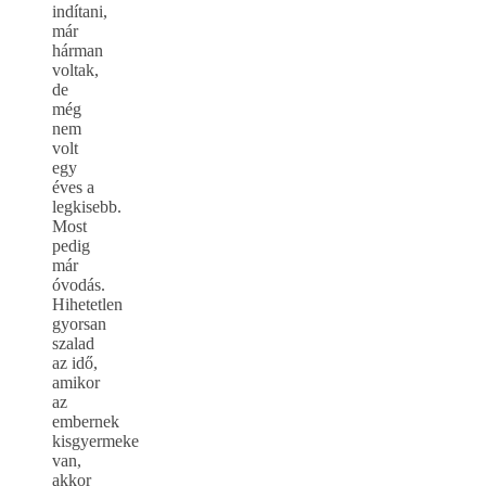
indítani,
már
hárman
voltak,
de
még
nem
volt
egy
éves a
legkisebb.
Most
pedig
már
óvodás.
Hihetetlen
gyorsan
szalad
az idő,
amikor
az
embernek
kisgyermeke
van,
akkor