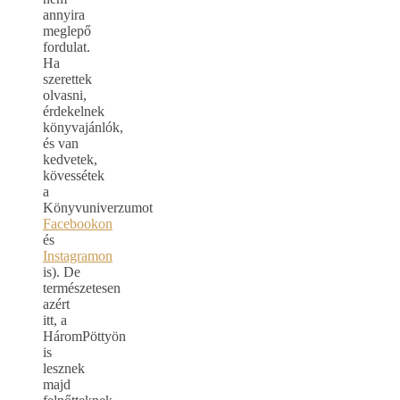
annyira
meglepő
fordulat.
Ha
szerettek
olvasni,
érdekelnek
könyvajánlók,
és van
kedvetek,
kövessétek
a
Könyvuniverzumot
Facebookon
és
Instagramon
is). De
természetesen
azért
itt, a
HáromPöttyön
is
lesznek
majd