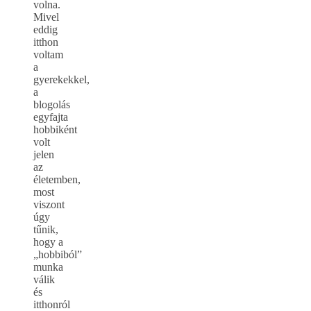
volna.
Mivel
eddig
itthon
voltam
a
gyerekekkel,
a
blogolás
egyfajta
hobbiként
volt
jelen
az
életemben,
most
viszont
úgy
tűnik,
hogy a
„hobbiból”
munka
válik
és
itthonról