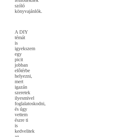
felnőtteknek
szóló
könyvajánlók.
A DIY
témát
is
igyekszem
egy
picit
jobban
előtérbe
helyezni,
mert
igazán
szeretek
ilyesmivel
foglalatoskodni,
és úgy
vettem
észre ti
is
kedvelitek
az