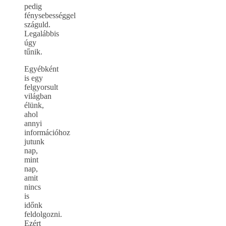
pedig
fénysebességgel
száguld.
Legalábbis
úgy
tűnik.
Egyébként
is egy
felgyorsult
világban
élünk,
ahol
annyi
információhoz
jutunk
nap,
mint
nap,
amit
nincs
is
időnk
feldolgozni.
Ezért