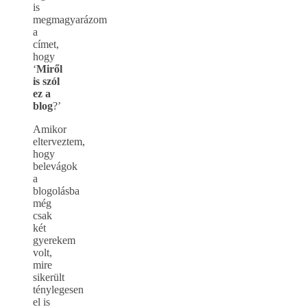
is
megmagyarázom
a
címet,
hogy
‘
Miről
is szól
ez a
blog
?’
Amikor
elterveztem,
hogy
belevágok
a
blogolásba
még
csak
két
gyerekem
volt,
mire
sikerült
ténylegesen
el is