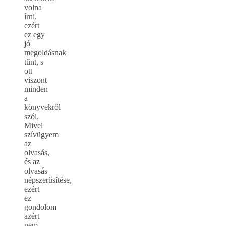
volna
írni,
ezért
ez egy
jó
megoldásnak
tűnt, s
ott
viszont
minden
a
könyvekről
szól.
Mivel
szívügyem
az
olvasás,
és az
olvasás
népszerűsítése,
ezért
ez
gondolom
azért
nem