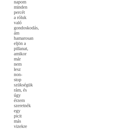
napom
minden
percét
a róluk
való
gondoskodás,
ám
hamarosan
eljön a
pillanat,
amikor
már
nem
lesz
non-
stop
szükségük
rám, és
úgy
érzem
szeretnék
egy
picit
más
vizekre