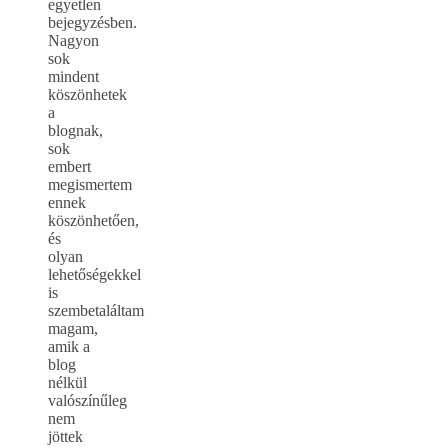
egyetlen
bejegyzésben.
Nagyon
sok
mindent
köszönhetek
a
blognak,
sok
embert
megismertem
ennek
köszönhetően,
és
olyan
lehetőségekkel
is
szembetaláltam
magam,
amik a
blog
nélkül
valószínűleg
nem
jöttek