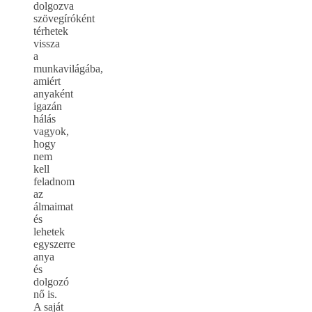
dolgozva
szövegíróként
térhetek
vissza
a
munkavilágába,
amiért
anyaként
igazán
hálás
vagyok,
hogy
nem
kell
feladnom
az
álmaimat
és
lehetek
egyszerre
anya
és
dolgozó
nő is.
A saját