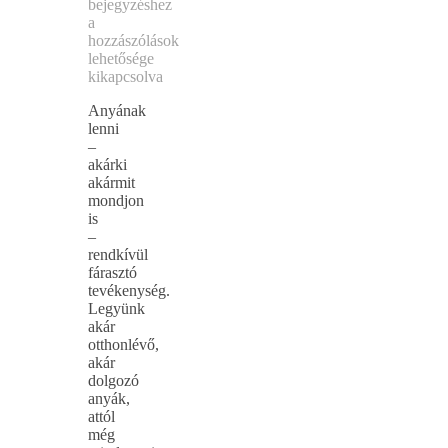
bejegyzéshez
a
hozzászólások
lehetősége
kikapcsolva
Anyának
lenni
–
akárki
akármit
mondjon
is
–
rendkívül
fárasztó
tevékenység.
Legyünk
akár
otthonlévő,
akár
dolgozó
anyák,
attól
még