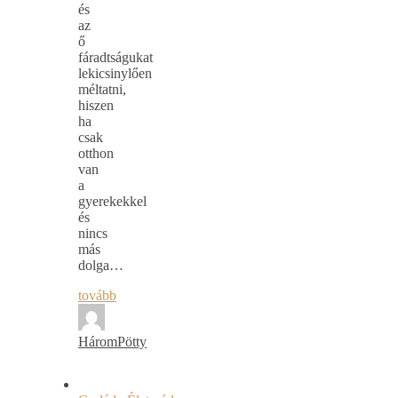
és
az
ő
fáradtságukat
lekicsinylően
méltatni,
hiszen
ha
csak
otthon
van
a
gyerekekkel
és
nincs
más
dolga…
tovább
HáromPötty