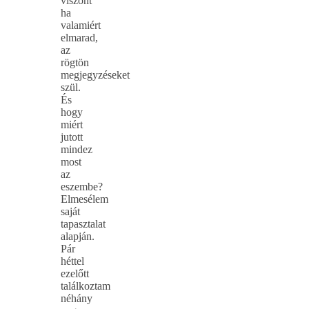
viszont
ha
valamiért
elmarad,
az
rögtön
megjegyzéseket
szül.
És
hogy
miért
jutott
mindez
most
az
eszembe?
Elmesélem
saját
tapasztalat
alapján.
Pár
héttel
ezelőtt
találkoztam
néhány