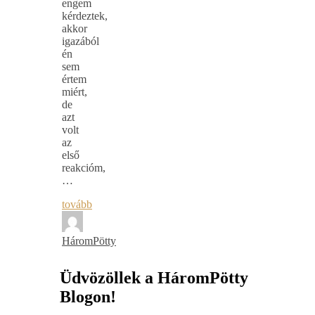
engem
kérdeztek,
akkor
igazából
én
sem
értem
miért,
de
azt
volt
az
első
reakcióm,
…
tovább
HáromPötty
Üdvözöllek a HáromPötty
Blogon!