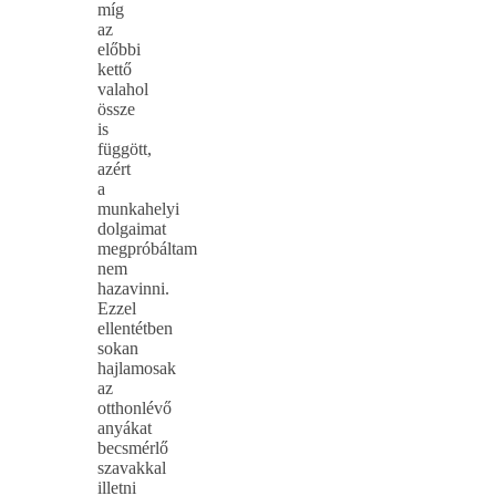
míg
az
előbbi
kettő
valahol
össze
is
függött,
azért
a
munkahelyi
dolgaimat
megpróbáltam
nem
hazavinni.
Ezzel
ellentétben
sokan
hajlamosak
az
otthonlévő
anyákat
becsmérlő
szavakkal
illetni