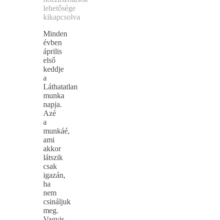
lehetősége
kikapcsolva
Minden
évben
április
első
keddje
a
Láthatatlan
munka
napja.
Azé
a
munkáé,
ami
akkor
látszik
csak
igazán,
ha
nem
csináljuk
meg.
Vagyis