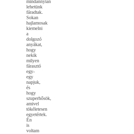
mindannyian
lehetünk
fáradtak.
Sokan
hajlamosak
kiemelni
a
dolgozó
anyákat,
hogy
nekik
milyen
fárasztó
egy-
egy
napjuk,
és
hogy
szuperhősök,
amivel
tökéletesen
egyetértek.
Én
is
voltam