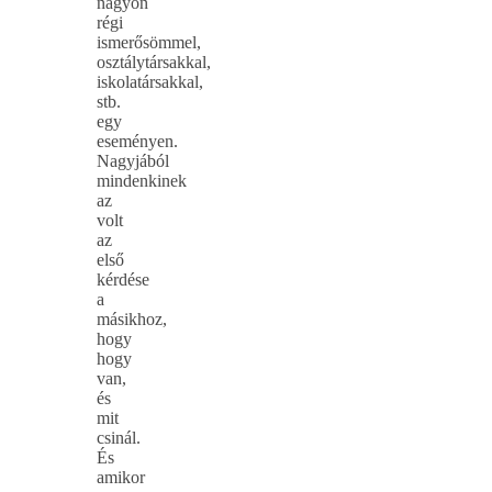
nagyon
régi
ismerősömmel,
osztálytársakkal,
iskolatársakkal,
stb.
egy
eseményen.
Nagyjából
mindenkinek
az
volt
az
első
kérdése
a
másikhoz,
hogy
hogy
van,
és
mit
csinál.
És
amikor