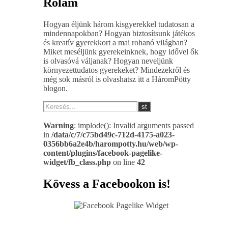
Rólam
Hogyan éljünk három kisgyerekkel tudatosan a
mindennapokban? Hogyan biztosítsunk játékos
és kreatív gyerekkort a mai rohanó világban?
Miket meséljünk gyerekeinknek, hogy idővel ők
is olvasóvá váljanak? Hogyan neveljünk
környezettudatos gyerekeket? Mindezekről és
még sok másról is olvashatsz itt a HáromPötty
blogon.
Warning
: implode(): Invalid arguments passed
in
/data/c/7/c75bd49c-712d-4175-a023-
0356bb6a2e4b/harompotty.hu/web/wp-
content/plugins/facebook-pagelike-
widget/fb_class.php
on line
42
Kövess a Facebookon is!