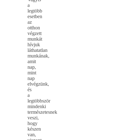
a
legtöbb
esetben
az
otthon
végzett
munkát
hívjuk
láthatatlan
munkának,
amit
nap,
mint
nap
elvégzünk,
és
a
legtöbbször
mindenki
természetesnek
veszi,
hogy
készen
van,