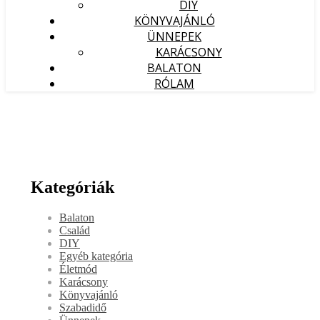
DIY
KÖNYVAJÁNLÓ
ÜNNEPEK
KARÁCSONY
BALATON
RÓLAM
Kategóriák
Balaton
Család
DIY
Egyéb kategória
Életmód
Karácsony
Könyvajánló
Szabadidő