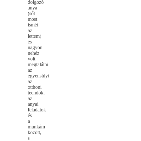
dolgozó
anya
(sőt
most
ismét
az
lettem)
és
nagyon
nehéz
volt
megtalálni
az
egyensúlyt
az
otthoni
teendők,
az
anyai
feladatok
és
a
munkám
között,
s