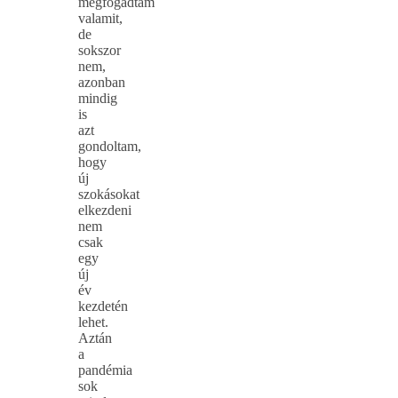
megfogadtam
valamit,
de
sokszor
nem,
azonban
mindig
is
azt
gondoltam,
hogy
új
szokásokat
elkezdeni
nem
csak
egy
új
év
kezdetén
lehet.
Aztán
a
pandémia
sok