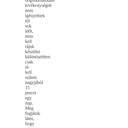
öngondoskodási
tevékenységek
nem
igényelnek
túl
sok
időt,
nem
kell
rájuk
készülni
különösebben
csak
rá
kell
szánni
nagyjából
15
percet
egy
nap.
Meg
fogjátok
látni,
hogy