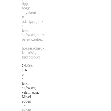
tipp,
hogy
anyaként
is
odafigyeljünk
a
lelki
egészségünkre
bejegyzéshez
a
hozzászólások
lehetősége
kikapcsolva
Október
10-
e
a
lelki
egészség
világnapja.
Mivel
ebben
az
évben