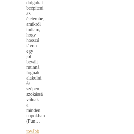
dolgokat
beépíteni
az
életembe,
amikről
tudtam,
hogy
hosszú
távon
egy
jól
bevált
rutinná
fognak
alakulni,
és
szépen
szokássá
válnak
a
minden
napokban.
(Fun…
tovább