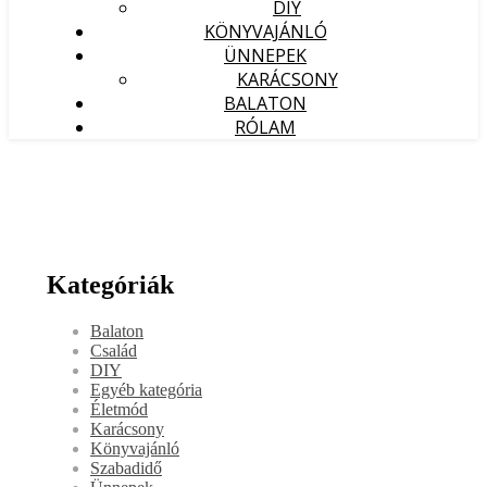
DIY
KÖNYVAJÁNLÓ
ÜNNEPEK
KARÁCSONY
BALATON
RÓLAM
Kategóriák
Balaton
Család
DIY
Egyéb kategória
Életmód
Karácsony
Könyvajánló
Szabadidő