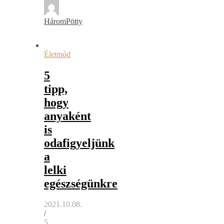
HáromPötty
Életmód
5
tipp,
hogy
anyaként
is
odafigyeljünk
a
lelki
egészségünkre
2021.10.08.
/
5