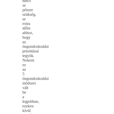
nincs
se
pénzre
szükség,
se
extra
időre
ahhoz,
hogy
az
öngondoskodást
prioritássá
tegyük.
Nekem
ez
az
5
öngondoskodási
módszer
vált
be
a
legjobban,
ezeken
kívül