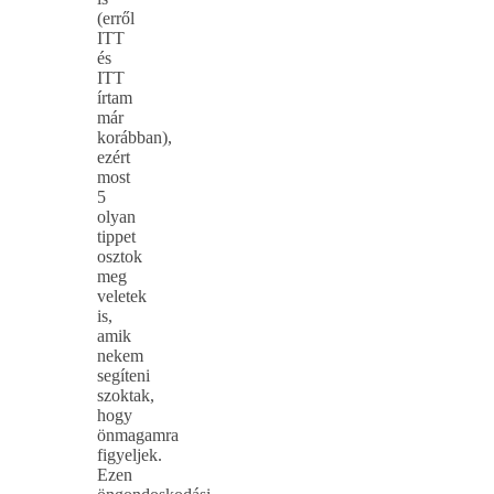
(erről
ITT
és
ITT
írtam
már
korábban),
ezért
most
5
olyan
tippet
osztok
meg
veletek
is,
amik
nekem
segíteni
szoktak,
hogy
önmagamra
figyeljek.
Ezen