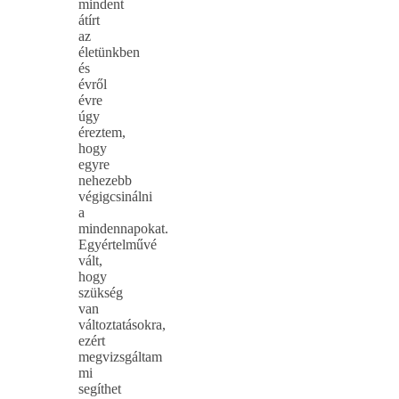
mindent
átírt
az
életünkben
és
évről
évre
úgy
éreztem,
hogy
egyre
nehezebb
végigcsinálni
a
mindennapokat.
Egyértelművé
vált,
hogy
szükség
van
változtatásokra,
ezért
megvizsgáltam
mi
segíthet