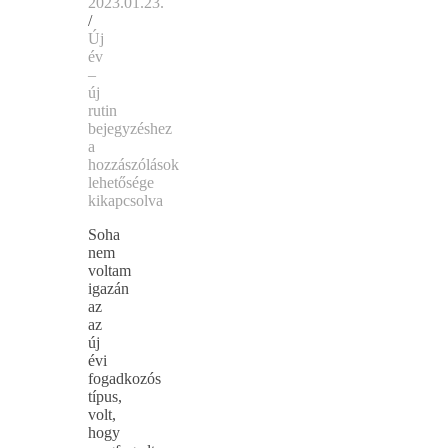
2023.01.23.
/
Új
év
–
új
rutin
bejegyzéshez
a
hozzászólások
lehetősége
kikapcsolva
Soha
nem
voltam
igazán
az
az
új
évi
fogadkozós
típus,
volt,
hogy