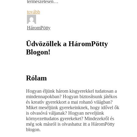
természetesen…
tovább
HáromPötty
Üdvözöllek a HáromPötty
Blogon!
Rólam
Hogyan éljünk három kisgyerekkel tudatosan a
mindennapokban? Hogyan biztosítsunk játékos
és kreatív gyerekkort a mai rohanó világban?
Miket meséljünk gyerekeinknek, hogy idővel ők
is olvasóvá váljanak? Hogyan neveljünk
környezettudatos gyerekeket? Mindezekről és
még sok másról is olvashatsz itt a HáromPötty
blogon.