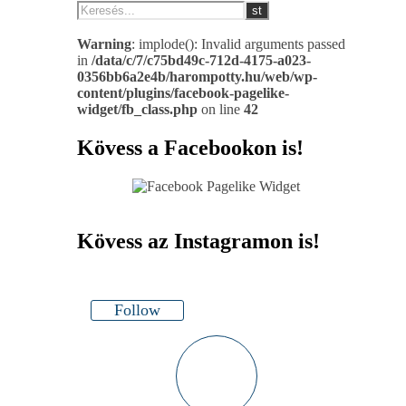
Warning
: implode(): Invalid arguments passed
in
/data/c/7/c75bd49c-712d-4175-a023-
0356bb6a2e4b/harompotty.hu/web/wp-
content/plugins/facebook-pagelike-
widget/fb_class.php
on line
42
Kövess a Facebookon is!
Kövess az Instagramon is!
Follow