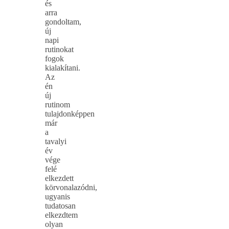
és
arra
gondoltam,
új
napi
rutinokat
fogok
kialakítani.
Az
én
új
rutinom
tulajdonképpen
már
a
tavalyi
év
vége
felé
elkezdett
körvonalazódni,
ugyanis
tudatosan
elkezdtem
olyan