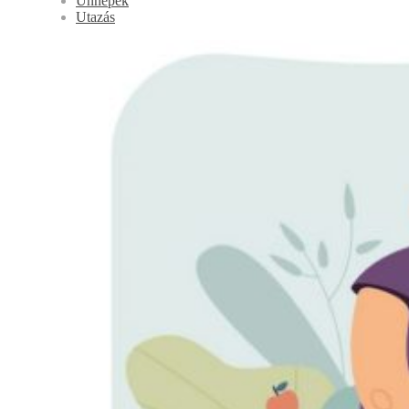
Ünnepek
Utazás