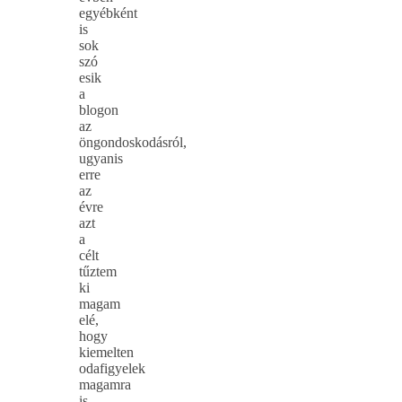
egyébként
is
sok
szó
esik
a
blogon
az
öngondoskodásról,
ugyanis
erre
az
évre
azt
a
célt
tűztem
ki
magam
elé,
hogy
kiemelten
odafigyelek
magamra
is