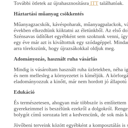
További ötletek az újrahasznosításra
ITT
találhatóak.
Háztartási műanyag csökkentés
Műanyagzacskók, kávéspoharak, műanyagpalackok, vás
években elkezdtünk kiiktatni az életünkből. Az első d
Szénsavas üdítőket egyébként sem szoktunk venni, így
egy éve már azt is kiváltottuk egy szódagéppel. Minda
arra törekszünk, hogy újrazsákokkal oldjuk meg.
Adományozás, használt ruha vásárlás
Mindig is vásároltam használt ruha üzletekben, néha ig
és nem mellesleg a környezetet is kíméljük. A körforgá
eladományozzuk a kinőtt, már nem hordott jó állapotú 
Edukáció
És természetesen, ahogyan már többször is említettem 
gyerekeimmel is beszélünk ezekről a dolgokról. Reng
bolygót című sorozata lett a kedvencünk, de sok más k
Jövőbeni terveink között egyébként a komposztálás is 