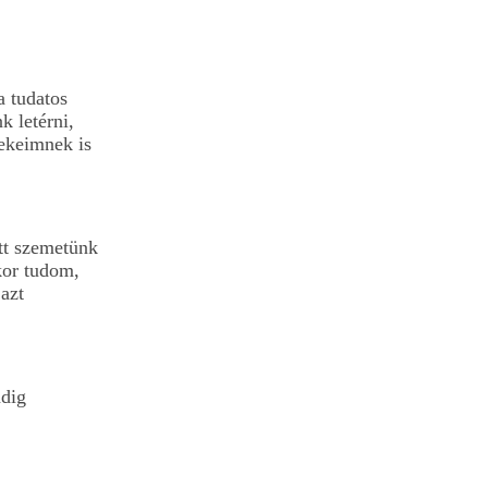
a tudatos
 letérni,
rekeimnek is
ett szemetünk
kor tudom,
azt
ndig