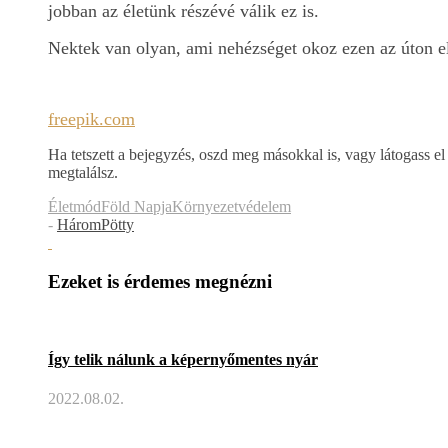
jobban az életünk részévé válik ez is.
Nektek van olyan, ami nehézséget okoz ezen az úton e
freepik.com
Ha tetszett a bejegyzés, oszd meg másokkal is, vagy látogass el
megtalálsz.
Életmód
Föld Napja
Környezetvédelem
-
HáromPötty
Ezeket is érdemes megnézni
Így telik nálunk a képernyőmentes nyár
2022.08.02.