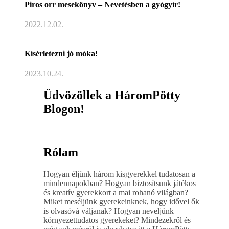
Piros orr mesekönyv – Nevetésben a gyógyír!
2022.12.02.
Kísérletezni jó móka!
2023.10.24.
Üdvözöllek a HáromPötty
Blogon!
Rólam
Hogyan éljünk három kisgyerekkel tudatosan a
mindennapokban? Hogyan biztosítsunk játékos
és kreatív gyerekkort a mai rohanó világban?
Miket meséljünk gyerekeinknek, hogy idővel ők
is olvasóvá váljanak? Hogyan neveljünk
környezettudatos gyerekeket? Mindezekről és