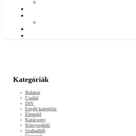
Kategóriák
Balaton
Család
DIY
Egyéb kategória
Életmód
Karácsony
Könyvajánló
Szabadidő