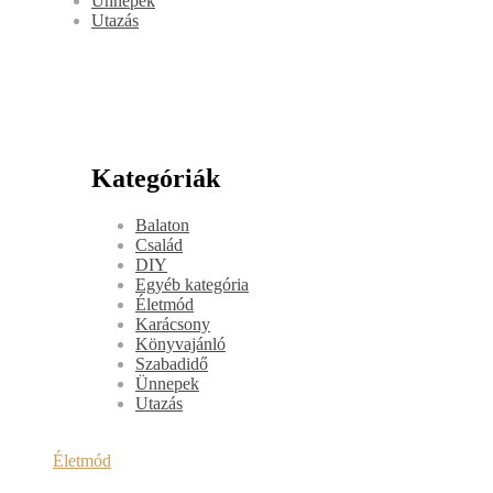
Ünnepek
Utazás
Kategóriák
Balaton
Család
DIY
Egyéb kategória
Életmód
Karácsony
Könyvajánló
Szabadidő
Ünnepek
Utazás
Életmód