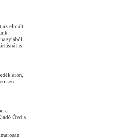
 az elmúlt
unk.
 nagyjából
rlásnál is
redék áron,
zeresen
on a
Kiadó Óvd a
hamarosan