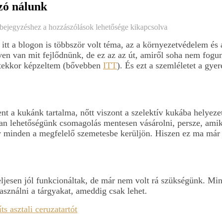
zó nálunk
 bejegyzéshez
a hozzászólások lehetősége kikapcsolva
t a blogon is többször volt téma, az a környezetvédelem és 
n van mit fejlődnünk, de ez az az út, amiről soha nem fogunk
detekkor képzeltem (bővebben
ITT
). És ezt a szemléletet a gye
nt a kukánk tartalma, nőtt viszont a szelektív kukába helyez
n lehetőségünk csomagolás mentesen vásárolni, persze, ami
gy minden a megfelelő szemetesbe kerüljön. Hiszen ez ma már 
ljesen jól funkcionáltak, de már nem volt rá szükségünk. Mi
asználni a tárgyakat, ameddig csak lehet.
ts asztali ceruzatartót