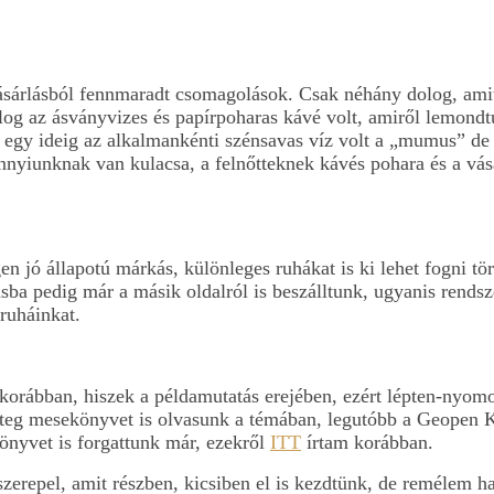
árlásból fennmaradt csomagolások. Csak néhány dolog, amit
olog az ásványvizes és papírpoharas kávé volt, amiről lemondt
 egy ideig az alkalmankénti szénsavas víz volt a „mumus” de
nnyiunknak van kulacsa, a felnőtteknek kávés pohara és a vásá
en jó állapotú márkás, különleges ruhákat is ki lehet fogni tö
sba pedig már a másik oldalról is beszálltunk, ugyanis rends
ruháinkat.
korábban, hiszek a példamutatás erejében, ezért lépten-nyom
eteg mesekönyvet is olvasunk a témában, legutóbb a Geopen 
önyvet is forgattunk már, ezekről
ITT
írtam korábban.
szerepel, amit részben, kicsiben el is kezdtünk, de remélem 