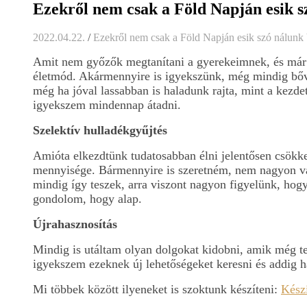
Ezekről nem csak a Föld Napján esik s
2022.04.22.
/
Ezekről nem csak a Föld Napján esik szó nálunk
Amit nem győzők megtanítani a gyerekeimnek, és már it
életmód. Akármennyire is igyekszünk, még mindig bőve
még ha jóval lassabban is haladunk rajta, mint a kez
igyekszem mindennap átadni.
Szelektív hulladékgyűjtés
Amióta elkezdtünk tudatosabban élni jelentősen csökke
mennyisége. Bármennyire is szeretném, nem nagyon va
mindig így teszek, arra viszont nagyon figyelünk, ho
gondolom, hogy alap.
Újrahasznosítás
Mindig is utáltam olyan dolgokat kidobni, amik még te
igyekszem ezeknek új lehetőségeket keresni és addig h
Mi többek között ilyeneket is szoktunk készíteni:
Készí