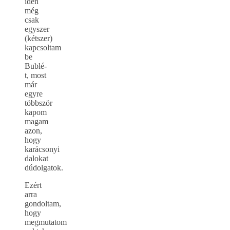
idén
még
csak
egyszer
(kétszer)
kapcsoltam
be
Bublé-
t, most
már
egyre
többször
kapom
magam
azon,
hogy
karácsonyi
dalokat
dúdolgatok.
Ezért
arra
gondoltam,
hogy
megmutatom