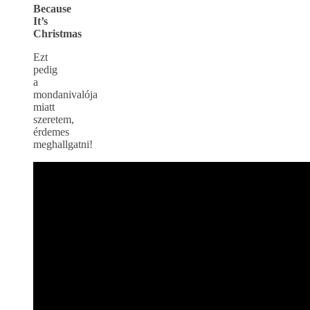
Because
It’s
Christmas
Ezt
pedig
a
mondanivalója
miatt
szeretem,
érdemes
meghallgatni!