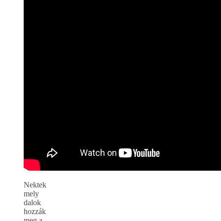
Nektek
mely
dalok
hozzák
meg a