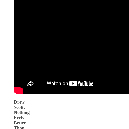
Drew
Scott:
Nothing
Feels
Better
Than