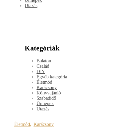
Ünnepek
Utazás
Kategóriák
Balaton
Család
DIY
Egyéb kategória
Életmód
Karácsony
Könyvajánló
Szabadidő
Ünnepek
Utazás
Életmód
,
Karácsony