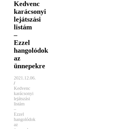
Kedvenc
karácsonyi
lejátszási
listám
–
Ezzel
hangolódok
az
ünnepekre
2021.12.06.
/
Kedvenc
karácsonyi
lejátszási
listám
–
Ezzel
hangolódok
az