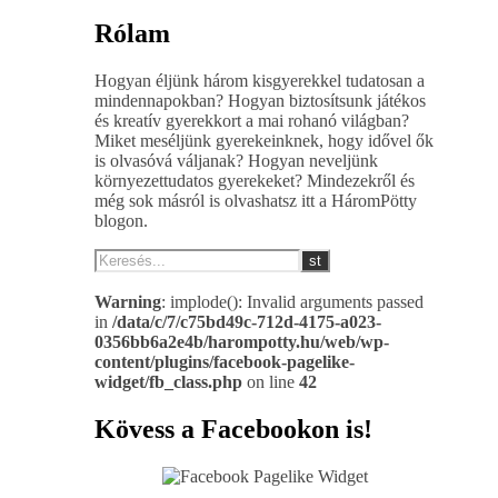
Rólam
Hogyan éljünk három kisgyerekkel tudatosan a
mindennapokban? Hogyan biztosítsunk játékos
és kreatív gyerekkort a mai rohanó világban?
Miket meséljünk gyerekeinknek, hogy idővel ők
is olvasóvá váljanak? Hogyan neveljünk
környezettudatos gyerekeket? Mindezekről és
még sok másról is olvashatsz itt a HáromPötty
blogon.
Warning
: implode(): Invalid arguments passed
in
/data/c/7/c75bd49c-712d-4175-a023-
0356bb6a2e4b/harompotty.hu/web/wp-
content/plugins/facebook-pagelike-
widget/fb_class.php
on line
42
Kövess a Facebookon is!