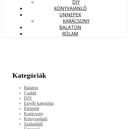
DIY
KÖNYVAJÁNLÓ
ÜNNEPEK
KARÁCSONY
BALATON
RÓLAM
Kategóriák
Balaton
Család
DIY
Egyéb kategória
Életmód
Karácsony
Könyvajánló
Szabadidő