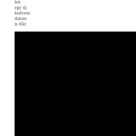
lett
egy új
kedvenc
dalom
is tőle: