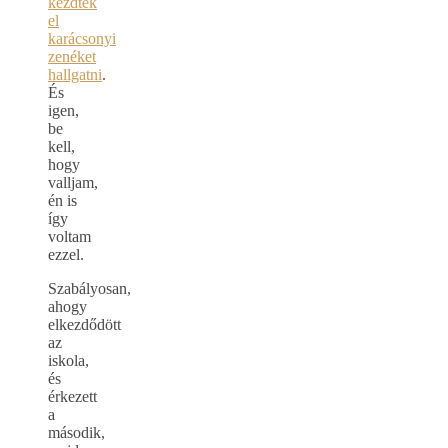
kezdtek
el
karácsonyi
zenéket
hallgatni
.
És
igen,
be
kell,
hogy
valljam,
én is
így
voltam
ezzel.
Szabályosan,
ahogy
elkezdődött
az
iskola,
és
érkezett
a
második,