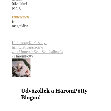
ötletekkel
pedig
a
Pinteresten
is
megtalálsz.
Karácsony
Karácsonyi
hangulat
Karácsonyi
zene
Ünnepek
Zene
Zenehallgatás
-
HáromPötty
Üdvözöllek a HáromPötty
Blogon!