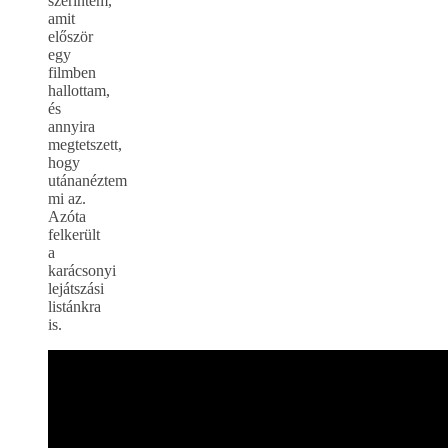
szerintem,
amit
először
egy
filmben
hallottam,
és
annyira
megtetszett,
hogy
utánanéztem
mi az.
Azóta
felkerült
a
karácsonyi
lejátszási
listánkra
is.