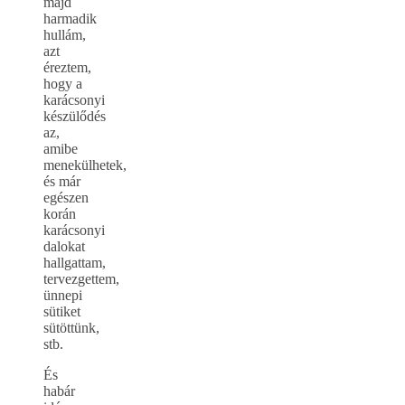
majd
harmadik
hullám,
azt
éreztem,
hogy a
karácsonyi
készülődés
az,
amibe
menekülhetek,
és már
egészen
korán
karácsonyi
dalokat
hallgattam,
tervezgettem,
ünnepi
sütiket
sütöttünk,
stb.
És
habár