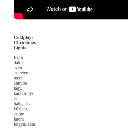
Coldplay:
Chrirstmas
Lights
Ezt a
dalt is
azért
szeretem,
mert
annyira
lágy,
karácsonyi
és a
hallgatása
közben,
szinte
látom
felgyulladni