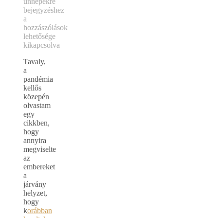
ünnepekre
bejegyzéshez
a
hozzászólások
lehetősége
kikapcsolva
Tavaly,
a
pandémia
kellős
közepén
olvastam
egy
cikkben,
hogy
annyira
megviselte
az
embereket
a
járvány
helyzet,
hogy
k
orábban