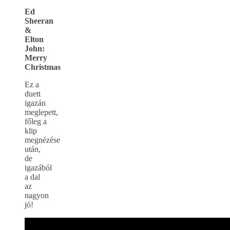
Ed
Sheeran
&
Elton
John:
Merry
Christmas
Ez a
duett
igazán
meglepett,
főleg a
klip
megnézése
után,
de
igazából
a dal
az
nagyon
jó!