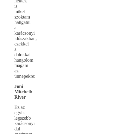
nektek
is,
miket
szoktam
hallgatni
a
karácsonyi
időszakban,
ezekkel
a
dalokkal
hangolom
magam
az
ünnepekre:
Joni
Mitchell:
River
Ez az
egyik
legszebb
karácsonyi
dal