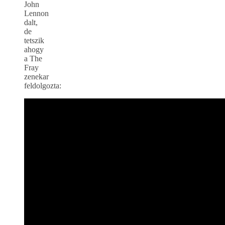
John
Lennon
dalt,
de
tetszik
ahogy
a The
Fray
zenekar
feldolgozta: