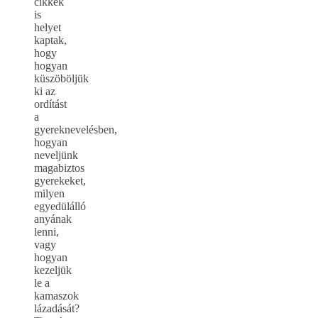
cikkek
is
helyet
kaptak,
hogy
hogyan
küszöböljük
ki az
ordítást
a
gyereknevelésben,
hogyan
neveljünk
magabiztos
gyerekeket,
milyen
egyedülálló
anyának
lenni,
vagy
hogyan
kezeljük
le a
kamaszok
lázadását?