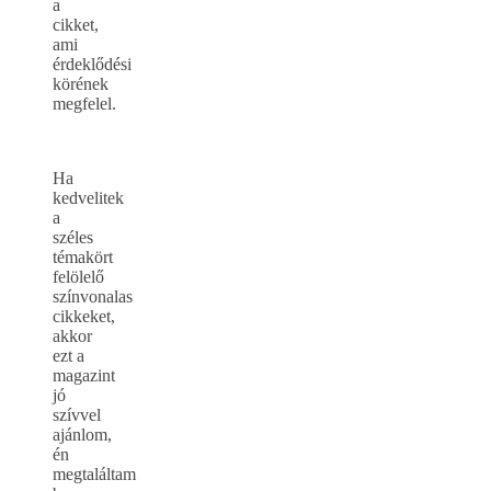
a
cikket,
ami
érdeklődési
körének
megfelel.
Ha
kedvelitek
a
széles
témakört
felölelő
színvonalas
cikkeket,
akkor
ezt a
magazint
jó
szívvel
ajánlom,
én
megtaláltam