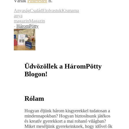
Várlak
Pinteresten
is.
Anyaság
Család
Elolvastuk
Kismama
anya
magazin
Magazin
-
HáromPötty
Üdvözöllek a HáromPötty
Blogon!
Rólam
Hogyan éljünk három kisgyerekkel tudatosan a
mindennapokban? Hogyan biztosítsunk játékos
és kreatív gyerekkort a mai rohanó világban?
Miket meséljünk gyerekeinknek, hogy idővel ők