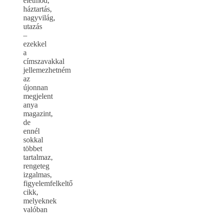
életmód,
háztartás,
nagyvilág,
utazás
–
ezekkel
a
címszavakkal
jellemezhetném
az
újonnan
megjelent
anya
magazint,
de
ennél
sokkal
többet
tartalmaz,
rengeteg
izgalmas,
figyelemfelkeltő
cikk,
melyeknek
valóban