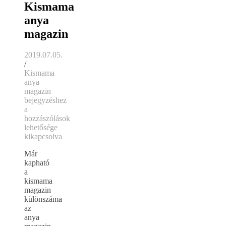
Kismama
anya
magazin
2019.07.05.
/
Kismama
anya
magazin
bejegyzéshez
a
hozzászólások
lehetősége
kikapcsolva
Már
kapható
a
kismama
magazin
különszáma
az
anya