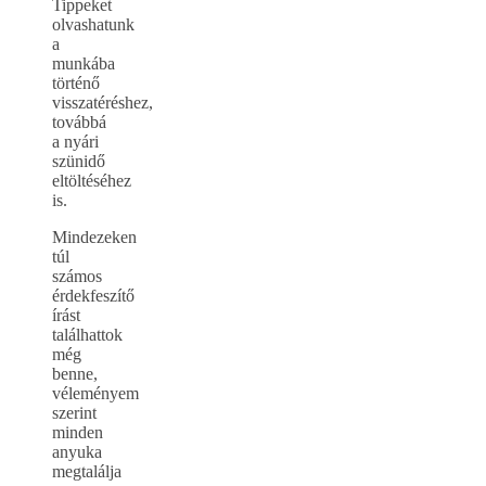
Tippeket
olvashatunk
a
munkába
történő
visszatéréshez,
továbbá
a nyári
szünidő
eltöltéséhez
is.
Mindezeken
túl
számos
érdekfeszítő
írást
találhattok
még
benne,
véleményem
szerint
minden
anyuka
megtalálja