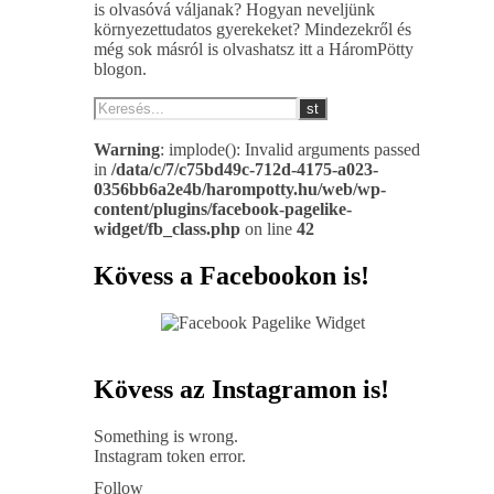
is olvasóvá váljanak? Hogyan neveljünk
környezettudatos gyerekeket? Mindezekről és
még sok másról is olvashatsz itt a HáromPötty
blogon.
Warning
: implode(): Invalid arguments passed
in
/data/c/7/c75bd49c-712d-4175-a023-
0356bb6a2e4b/harompotty.hu/web/wp-
content/plugins/facebook-pagelike-
widget/fb_class.php
on line
42
Kövess a Facebookon is!
Kövess az Instagramon is!
Something is wrong.
Instagram token error.
Follow