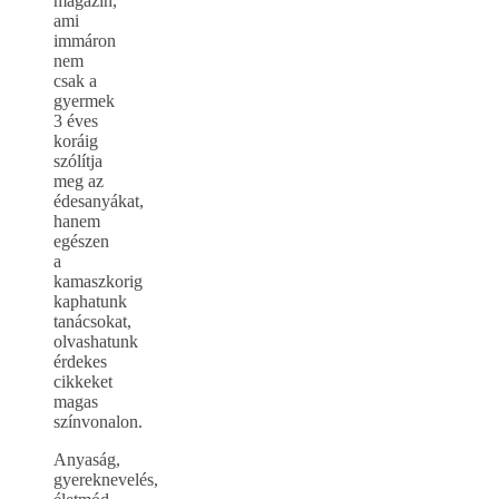
magazin,
ami
immáron
nem
csak a
gyermek
3 éves
koráig
szólítja
meg az
édesanyákat,
hanem
egészen
a
kamaszkorig
kaphatunk
tanácsokat,
olvashatunk
érdekes
cikkeket
magas
színvonalon.
Anyaság,
gyereknevelés,