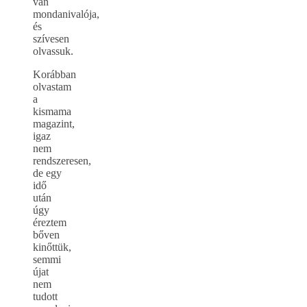
van
mondanivalója,
és
szívesen
olvassuk.
Korábban
olvastam
a
kismama
magazint,
igaz
nem
rendszeresen,
de egy
idő
után
úgy
éreztem
bőven
kinőttük,
semmi
újat
nem
tudott