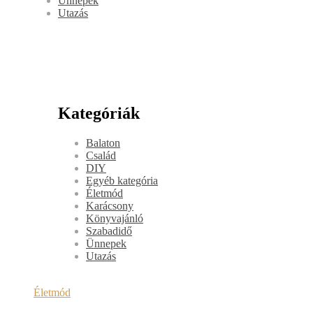
Ünnepek
Utazás
Kategóriák
Balaton
Család
DIY
Egyéb kategória
Életmód
Karácsony
Könyvajánló
Szabadidő
Ünnepek
Utazás
Életmód