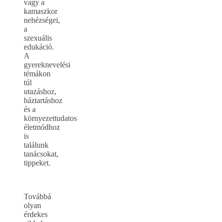
vagy a
kamaszkor
nehézségei,
a
szexuális
edukáció.
A
gyereknevelési
témákon
túl
utazáshoz,
háztartáshoz
és a
környezettudatos
életmódhoz
is
találunk
tanácsokat,
tippeket.
Továbbá
olyan
érdekes