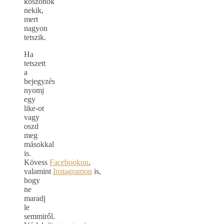
köszönök
nekik,
mert
nagyon
tetszik.
Ha
tetszett
a
bejegyzés
nyomj
egy
like-ot
vagy
oszd
meg
másokkal
is.
Kövess
Facebookon
,
valamint
Instagramon
is,
hogy
ne
maradj
le
semmiről.