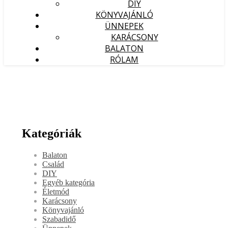
DIY
KÖNYVAJÁNLÓ
ÜNNEPEK
KARÁCSONY
BALATON
RÓLAM
Kategóriák
Balaton
Család
DIY
Egyéb kategória
Életmód
Karácsony
Könyvajánló
Szabadidő