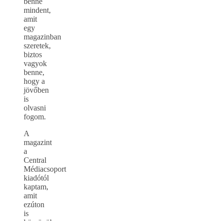
benne
mindent,
amit
egy
magazinban
szeretek,
biztos
vagyok
benne,
hogy a
jövőben
is
olvasni
fogom.
A
magazint
a
Central
Médiacsoport
kiadótól
kaptam,
amit
ezúton
is