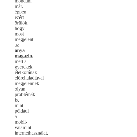
mondani
már,
éppen
ezért
örülök,
hogy
most
megjelent
az
anya
magazin,
mert a
gyerekek
életkorának
előrehaladtával
megjelennek
olyan
problémák
is,
mint
például
a
mobil-
valamint
internethasználat,